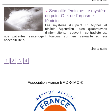
Sexualité féminine: Le mystère
du point G et de l'orgasme
féminin
Les mystères du point G: Mythes et
réalités Aujourd’hui, bien qu'abreuvées
d’informations, souvent contradictoires,
nos patientes s’interrogent toujours sur leur sexualité et leur
accessibilité au...
Lire la suite
1
2
3
4
Association France EMDR-IMO ®