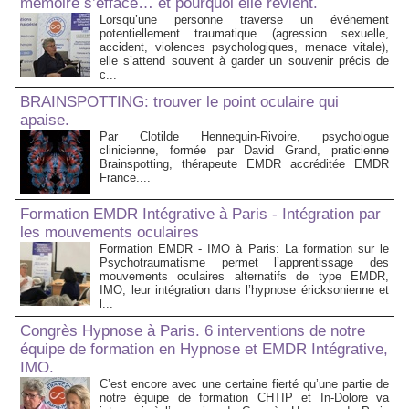
mémoire s’efface… et pourquoi elle revient.
Lorsqu’une personne traverse un événement
potentiellement traumatique (agression sexuelle,
accident, violences psychologiques, menace vitale),
elle s’attend souvent à garder un souvenir précis de
c...
BRAINSPOTTING: trouver le point oculaire qui
apaise.
Par Clotilde Hennequin-Rivoire, psychologue
clinicienne, formée par David Grand, praticienne
Brainspotting, thérapeute EMDR accréditée EMDR
France....
Formation EMDR Intégrative à Paris - Intégration par
les mouvements oculaires
Formation EMDR - IMO à Paris: La formation sur le
Psychotraumatisme permet l’apprentissage des
mouvements oculaires alternatifs de type EMDR,
IMO, leur intégration dans l’hypnose éricksonienne et
l...
Congrès Hypnose à Paris. 6 interventions de notre
équipe de formation en Hypnose et EMDR Intégrative,
IMO.
C’est encore avec une certaine fierté qu’une partie de
notre équipe de formation CHTIP et In-Dolore va