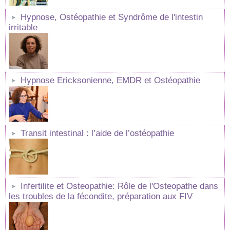
Hypnose, Ostéopathie et Syndrôme de l'intestin
irritable
Hypnose Ericksonienne, EMDR et Ostéopathie
Transit intestinal : l’aide de l’ostéopathie
Infertilite et Osteopathie: Rôle de l'Osteopathe dans
les troubles de la fécondite, préparation aux FIV