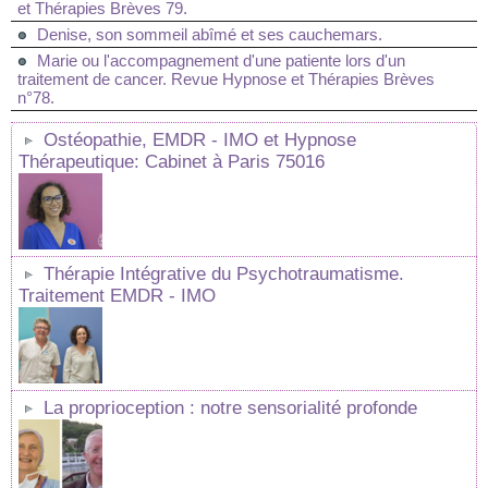
et Thérapies Brèves 79.
Denise, son sommeil abîmé et ses cauchemars.
Marie ou l'accompagnement d'une patiente lors d'un
traitement de cancer. Revue Hypnose et Thérapies Brèves
n°78.
Ostéopathie, EMDR - IMO et Hypnose
Thérapeutique: Cabinet à Paris 75016
Thérapie Intégrative du Psychotraumatisme.
Traitement EMDR - IMO
La proprioception : notre sensorialité profonde