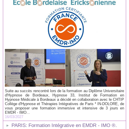
Suite au succès rencontré lors de la formation au Diplôme Universitaire
d'Hypnose de Bordeaux, Hypnose 33, Institut de Formation en
Hypnose Médicale à Bordeaux a décidé en collaboration avec le CHTIP
Collège d'Hypnose et Thérapies Intégratives de Paris * IN-DOLORE, de
vous proposer une formation immersive et intensive de 3 jours en
EMDR - IMO...
16/03/2027
PARIS: Formation Intégrative en EMDR - IMO ®.