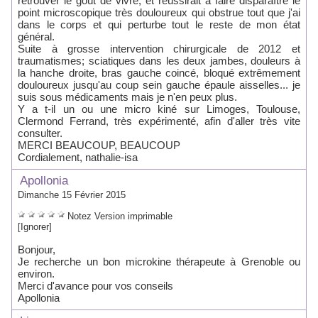
retrouver le goût de vivre, et réussirait à faire disparaître le
point microscopique très douloureux qui obstrue tout que j'ai
dans le corps et qui perturbe tout le reste de mon état
général.
Suite à grosse intervention chirurgicale de 2012 et
traumatismes; sciatiques dans les deux jambes, douleurs à
la hanche droite, bras gauche coincé, bloqué extrêmement
douloureux jusqu'au coup sein gauche épaule aisselles... je
suis sous médicaments mais je n'en peux plus.
Y a t-il un ou une micro kiné sur Limoges, Toulouse,
Clermond Ferrand, très expérimenté, afin d'aller très vite
consulter.
MERCI BEAUCOUP, BEAUCOUP
Cordialement, nathalie-isa
Apollonia
Dimanche 15 Février 2015
Notez
Version imprimable
[Ignorer]
Bonjour,
Je recherche un bon microkine thérapeute à Grenoble ou
environ.
Merci d'avance pour vos conseils
Apollonia