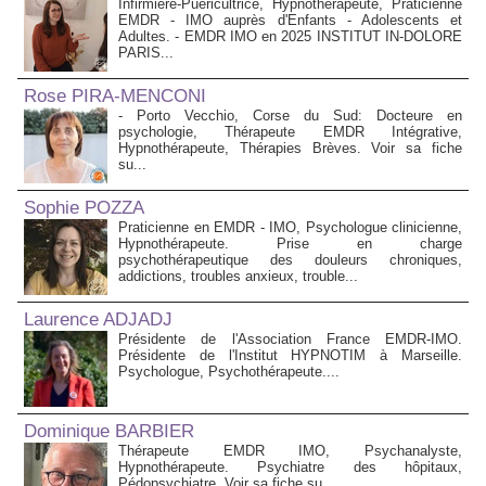
Infirmière-Puéricultrice, Hypnothérapeute, Praticienne
EMDR - IMO auprès d'Enfants - Adolescents et
Adultes. - EMDR IMO en 2025 INSTITUT IN-DOLORE
PARIS...
Rose PIRA-MENCONI
- Porto Vecchio, Corse du Sud: Docteure en
psychologie, Thérapeute EMDR Intégrative,
Hypnothérapeute, Thérapies Brèves. Voir sa fiche
su...
Sophie POZZA
Praticienne en EMDR - IMO, Psychologue clinicienne,
Hypnothérapeute. Prise en charge
psychothérapeutique des douleurs chroniques,
addictions, troubles anxieux, trouble...
Laurence ADJADJ
Présidente de l'Association France EMDR-IMO.
Présidente de l'Institut HYPNOTIM à Marseille.
Psychologue, Psychothérapeute....
Dominique BARBIER
Thérapeute EMDR IMO, Psychanalyste,
Hypnothérapeute. Psychiatre des hôpitaux,
Pédopsychiatre. Voir sa fiche su...