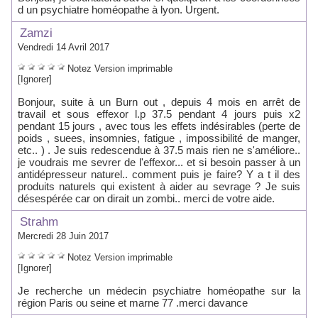
d un psychiatre homéopathe à lyon. Urgent.
Zamzi
Vendredi 14 Avril 2017
Notez
Version imprimable
[Ignorer]
Bonjour, suite à un Burn out , depuis 4 mois en arrêt de
travail et sous effexor l.p 37.5 pendant 4 jours puis x2
pendant 15 jours , avec tous les effets indésirables (perte de
poids , suees, insomnies, fatigue , impossibilité de manger,
etc.. ) . Je suis redescendue à 37.5 mais rien ne s'améliore..
je voudrais me sevrer de l'effexor... et si besoin passer à un
antidépresseur naturel.. comment puis je faire? Y a t il des
produits naturels qui existent à aider au sevrage ? Je suis
désespérée car on dirait un zombi.. merci de votre aide.
Strahm
Mercredi 28 Juin 2017
Notez
Version imprimable
[Ignorer]
Je recherche un médecin psychiatre homéopathe sur la
région Paris ou seine et marne 77 .merci davance