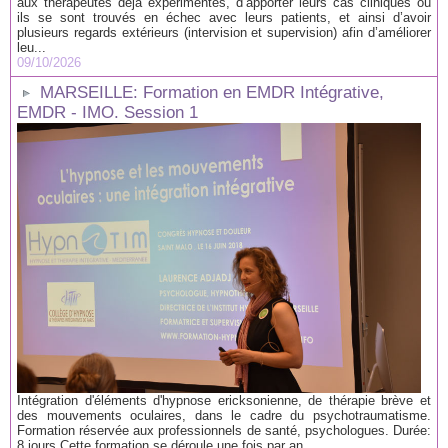
aux thérapeutes déjà expérimentés, d’apporter leurs cas cliniques où
ils se sont trouvés en échec avec leurs patients, et ainsi d’avoir
plusieurs regards extérieurs (intervision et supervision) afin d’améliorer
leu...
09/10/2026
MARSEILLE: Formation en EMDR Intégrative,
EMDR - IMO. Session 1
Intégration d'éléments d'hypnose ericksonienne, de thérapie brève et
des mouvements oculaires, dans le cadre du psychotraumatisme.
Formation réservée aux professionnels de santé, psychologues. Durée:
8 jours Cette formation se déroule une fois par an...