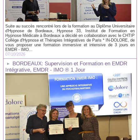
Suite au succès rencontré lors de la formation au Diplôme Universitaire
d'Hypnose de Bordeaux, Hypnose 33, Institut de Formation en
Hypnose Médicale à Bordeaux a décidé en collaboration avec le CHTIP
Collège d'Hypnose et Thérapies Intégratives de Paris * IN-DOLORE, de
vous proposer une formation immersive et intensive de 3 jours en
EMDR - IMO...
07/10/2026
BORDEAUX: Supervision et Formation en EMDR
Intégrative, EMDR - IMO ® 1 Jour