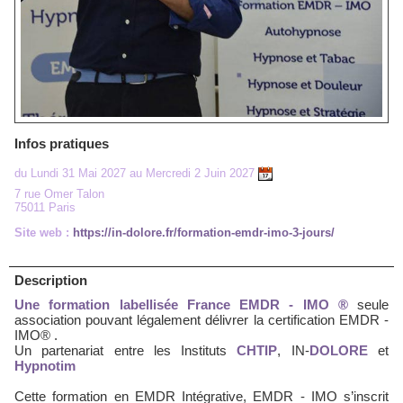
Infos pratiques
du Lundi 31 Mai 2027 au Mercredi 2 Juin 2027
7 rue Omer Talon
75011 Paris
Site web :
https://in-dolore.fr/formation-emdr-imo-3-jours/
Description
Une formation labellisée
France EMDR - IMO ®
seule
association pouvant légalement délivrer la certification EMDR -
IMO® .
Un partenariat entre les Instituts
CHTIP
, IN-
DOLORE
et
Hypnotim
Cette formation en EMDR Intégrative, EMDR - IMO s’inscrit