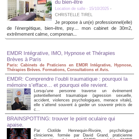
du bien-être
Location de salle
- 15/10/2025
-
CHRISTELLE TIREL
Je propose à un(e) professionnel(elle)
de l'énergétique, bien-être, psy… mon cabinet de 30m2,
extrêmement calme, comprenan...
EMDR Intégrative, IMO, Hypnose et Thérapies
Brèves à Paris
Paris: Cabinets de Praticiens en EMDR Intégrative, Hypnose,
Thérapies Brèves. Formations, Consultations et Avis.
EMDR: Comprendre l’oubli traumatique : pourquoi la
mémoire s’efface… et pourquoi elle revient.
Lorsqu’une personne traverse un événement
potentiellement traumatique (agression sexuelle,
accident, violences psychologiques, menace vitale),
elle s’attend souvent à garder un souvenir précis de
c...
BRAINSPOTTING: trouver le point oculaire qui
apaise.
Par Clotilde Hennequin-Rivoire, psychologue
clinicienne, formée par David Grand, praticienne