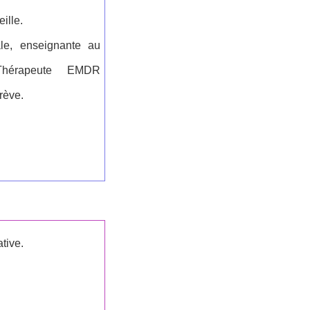
ille.
nale, enseignante au
 Thérapeute EMDR
rève.
tive.