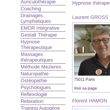
Auriculothérapie
Hypnose thérapeu
Coaching
Drainages
Laurent GROSS
Lymphatiques
EMDR Intégrative
Gestalt Thérapie
Hypnose
Thérapeutique
Massages
thérapeutiques
Méthode Mezieres
Naturopathie
75011 Paris
Ostéopathie
Psychologues
Voir sa page
Reflexologie
Florent HAMON
Relaxation
Training Autogène