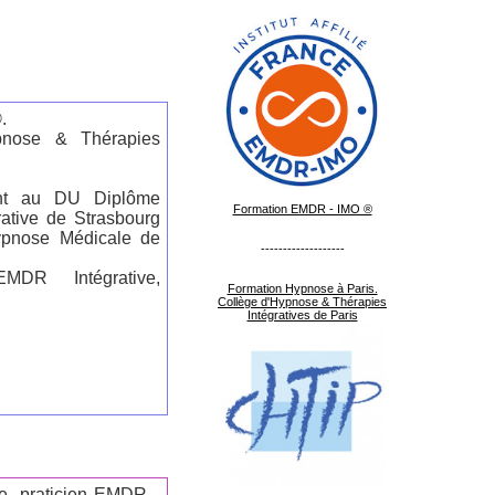
.
pnose & Thérapies
nant au DU Diplôme
Formation EMDR - IMO ®
rative de Strasbourg
ypnose Médicale de
-------------------
MDR Intégrative,
Formation Hypnose à Paris.
Collège d'Hypnose & Thérapies
Intégratives de Paris
te, praticien EMDR -