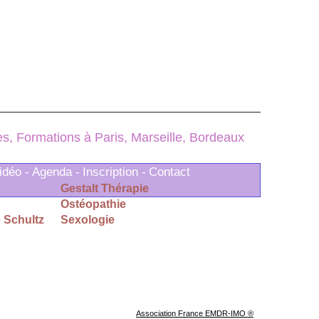
, Formations à Paris, Marseille, Bordeaux
idéo -
Agenda -
Inscription -
Contact
Gestalt Thérapie
Ostéopathie
 Schultz
Sexologie
Association France EMDR-IMO ®