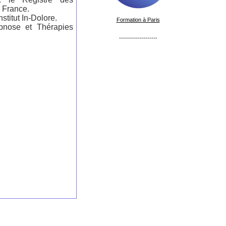
 France.
titut In-Dolore.
Formation à Paris
pnose et Thérapies
-------------------