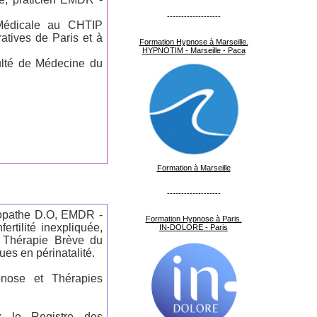
-------------------
Médicale au CHTIP
atives de Paris et à
Formation Hypnose à Marseille.
HYPNOTIM - Marseille - Paca
ulté de Médecine du
Formation à Marseille
-------------------
éopathe D.O, EMDR -
Formation Hypnose à Paris.
ertilité inexpliquée,
IN-DOLORE - Paris
 Thérapie Brève du
es en périnatalité.
nose et Thérapies
 le Registre des