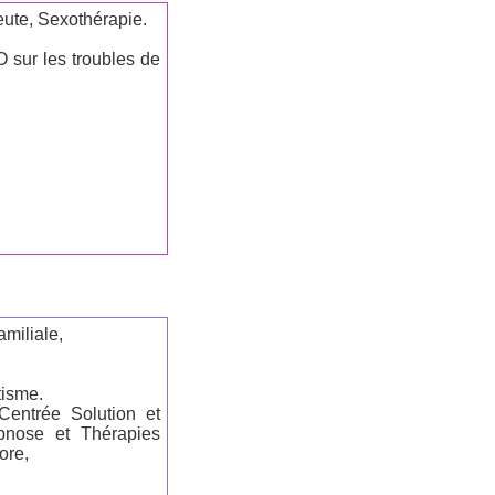
ute, Sexothérapie.
.
 sur les troubles de
miliale,
isme.
entrée Solution et
nose et Thérapies
lore,