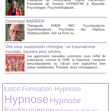
Présidente de l'Association France EMDR-IMO.
Présidente de l'Institut HYPNOTIM à Marseille.
Psychologue, Psychothérapeute....
Dominique BARBIER
Thérapeute EMDR IMO, Psychanalyste,
Hypnothérapeute. Psychiatre des hôpitaux,
Pédopsychiatre. Voir sa fiche su...
Viol sous soumission chimique : un traumatisme
invisible, souvent plus sévère.
Les agressions sexuelles commises sous l’effet de
substances comme le GHB, la kétamine, certaines
benzodiazépines ou l’alcool sont aujourd’hui bien
mieux médiatisées. Pourtant, leurs conséquence...
Formation Hypnose
EMDR
Hypnose
Hypnose
Ericksonienne
thérapies brèves