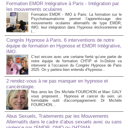
Formation EMDR Intégrative à Paris - Intégration par
les mouvements oculaires
Formation EMDR - IMO à Paris: La formation sur le
Psychotraumatisme permet l’apprentissage des
mouvements oculaires alternatifs de type EMDR,
IMO, leur intégration dans l’hypnose éricksonienne et
l...
Congrès Hypnose à Paris. 6 interventions de notre
équipe de formation en Hypnose et EMDR Intégrative,
IMO.
C’est encore avec une certaine fierté qu’une partie de
notre équipe de formation CHTIP et In-Dolore va
intervenir à l’occasion du Congrès Hypnose de Paris
2025. On y parlera bien entendu d’hypnose...
2 rendez-vous à ne pas manquer en hypnose et
cancérologie.
Nos amis les Drs Michèle FOURCHON et Marc GALY
vous proposent... Hypnose et cancer du sein, un
formidable outil d'accompagnement. Dr Michèle
FOURCHON....
Abus Sexuels, Traitements par les Mouvements
Alternatifs dans le cadre d’abus sexuels avec ou sans
violence par l'EMDR, l'IMO ou l'HTSMA