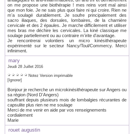
on me propose une biothérapie ! mes reins vont mal ainsi
que mon foie. Je ne sais plus quoi faire ni qui croire. Rien ne
m'a soulagé durablement. Je soufre principalement des
sacro iliaques, des dorsales, lombaires, de la charnière
cervicale et des 2 épaules. Je marche difficilement et utiliser
mes bras me déchire les cervicales. La kiné classique me
soulage partiellement ou au contraire m'irite d'avantage.
Je rencontrerai volontiers un micro kinésithérapeute
expérimenté sur le secteur Nancy/Toul/Commercy. Merci
infiniment.
mary
Jeudi 28 Juillet 2016
Notez
Version imprimable
[Ignorer]
Bonjour je recherche un microkinésithérapeute sur Angers ou
sa région (Nord D'Angers)
souffrant depuis plusieurs mois de lombalgies récurantes de
capsulite plus rien ne me soulage
Merci de me venir en aide par vos renseignements
cordialement
Marie
rouet augustin