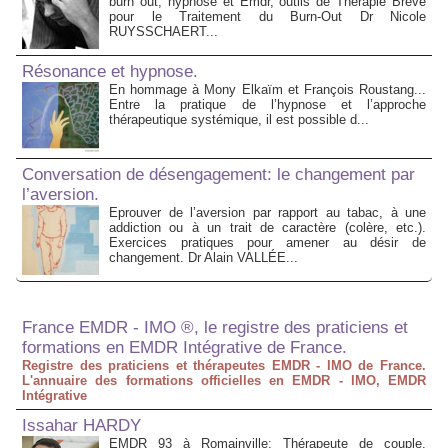
burn out, hypnose et Emdr, outils de Thérapie Brève
pour le Traitement du Burn-Out Dr Nicole
RUYSSCHAERT...
Résonance et hypnose.
En hommage à Mony Elkaïm et François Roustang...
Entre la pratique de l’hypnose et l’approche
thérapeutique systémique, il est possible d...
Conversation de désengagement: le changement par
l’aversion.
Eprouver de l’aversion par rapport au tabac, à une
addiction ou à un trait de caractère (colère, etc.).
Exercices pratiques pour amener au désir de
changement. Dr Alain VALLÉE...
France EMDR - IMO ®, le registre des praticiens et
formations en EMDR Intégrative de France.
Registre des praticiens et thérapeutes EMDR - IMO de France.
L'annuaire des formations officielles en EMDR - IMO, EMDR
Intégrative
Issahar HARDY
EMDR 93 à Romainville: Thérapeute de couple,