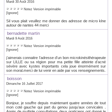
Mardi 30 Août 2016
Notez
Version imprimable
[Ignorer]
Sil vous plait veuillez me donner des adresse de micro klne
autour de nantes 44 merci
bernadette martin
Mardi 9 Août 2016
Notez
Version imprimable
[Ignorer]
j'aimerais connaitre l'adresse d'un bon microkinésithérapeute
sur LILLE ou sa région pour ma petite fille atteinte d'acné
sévère avec kystes importants cela joue énormément sur
son moral.merci de lui venir en aide par vos renseignements.
boisson
Dimanche 16 Juillet 2017
Notez
Version imprimable
[Ignorer]
Bonjour, je souffre depuis maintenant quatre années de tout
mon coté gauche qui part du genou jusqu'aux cervicales .
Après de multiple consultations deux praticiens ont donné le