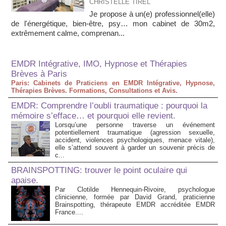
CHRISTELLE TIREL
Je propose à un(e) professionnel(elle)
de l'énergétique, bien-être, psy… mon cabinet de 30m2,
extrêmement calme, comprenan...
EMDR Intégrative, IMO, Hypnose et Thérapies
Brèves à Paris
Paris: Cabinets de Praticiens en EMDR Intégrative, Hypnose,
Thérapies Brèves. Formations, Consultations et Avis.
EMDR: Comprendre l’oubli traumatique : pourquoi la
mémoire s’efface… et pourquoi elle revient.
Lorsqu’une personne traverse un événement
potentiellement traumatique (agression sexuelle,
accident, violences psychologiques, menace vitale),
elle s’attend souvent à garder un souvenir précis de
c...
BRAINSPOTTING: trouver le point oculaire qui
apaise.
Par Clotilde Hennequin-Rivoire, psychologue
clinicienne, formée par David Grand, praticienne
Brainspotting, thérapeute EMDR accréditée EMDR
France....