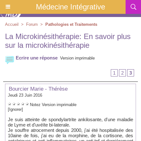
Médecine Intégrative
Accueil
>
Forum
>
Pathologies et Traitements
La Microkinésithérapie: En savoir plus
sur la microkinésithérapie
Ecrire une réponse
Version imprimable
1
2
3
Bourcier Marie - Thérèse
Jeudi 23 Juin 2016
Notez
Version imprimable
[Ignorer]
Je suis atteinte de spondylartrite ankilosante, d'une maladie
de Lyme et d'uvéïte bi-laterale.
Je souffre atrocement depuis 2000, j'ai été hospitalisée des
10aine de fois, j'ai eu de la morphine, de la cortisone, des
antalgiques et anti-inflammatoires, un anti tnf et dernièrement