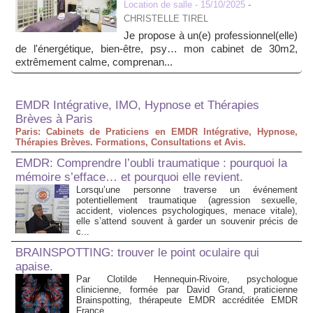
Location de salle
- 15/10/2025
-
CHRISTELLE TIREL
Je propose à un(e) professionnel(elle)
de l'énergétique, bien-être, psy… mon cabinet de 30m2,
extrêmement calme, comprenan...
EMDR Intégrative, IMO, Hypnose et Thérapies
Brèves à Paris
Paris: Cabinets de Praticiens en EMDR Intégrative, Hypnose,
Thérapies Brèves. Formations, Consultations et Avis.
EMDR: Comprendre l’oubli traumatique : pourquoi la
mémoire s’efface… et pourquoi elle revient.
Lorsqu’une personne traverse un événement
potentiellement traumatique (agression sexuelle,
accident, violences psychologiques, menace vitale),
elle s’attend souvent à garder un souvenir précis de
c...
BRAINSPOTTING: trouver le point oculaire qui
apaise.
Par Clotilde Hennequin-Rivoire, psychologue
clinicienne, formée par David Grand, praticienne
Brainspotting, thérapeute EMDR accréditée EMDR
France....