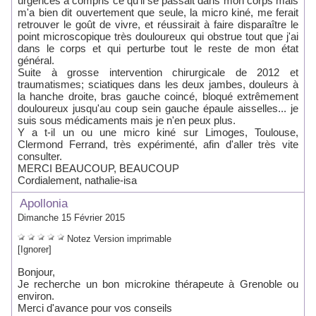
urgences a compris ce qu'il se passait dans mon corps mais
m'a bien dit ouvertement que seule, la micro kiné, me ferait
retrouver le goût de vivre, et réussirait à faire disparaître le
point microscopique très douloureux qui obstrue tout que j'ai
dans le corps et qui perturbe tout le reste de mon état
général.
Suite à grosse intervention chirurgicale de 2012 et
traumatismes; sciatiques dans les deux jambes, douleurs à
la hanche droite, bras gauche coincé, bloqué extrêmement
douloureux jusqu'au coup sein gauche épaule aisselles... je
suis sous médicaments mais je n'en peux plus.
Y a t-il un ou une micro kiné sur Limoges, Toulouse,
Clermond Ferrand, très expérimenté, afin d'aller très vite
consulter.
MERCI BEAUCOUP, BEAUCOUP
Cordialement, nathalie-isa
Apollonia
Dimanche 15 Février 2015
Notez
Version imprimable
[Ignorer]
Bonjour,
Je recherche un bon microkine thérapeute à Grenoble ou
environ.
Merci d'avance pour vos conseils