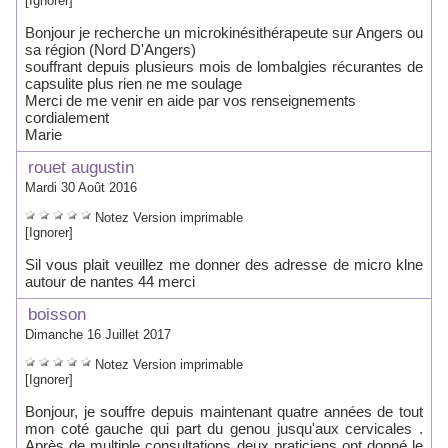
[Ignorer]
Bonjour je recherche un microkinésithérapeute sur Angers ou
sa région (Nord D'Angers)
souffrant depuis plusieurs mois de lombalgies récurantes de
capsulite plus rien ne me soulage
Merci de me venir en aide par vos renseignements
cordialement
Marie
rouet augustin
Mardi 30 Août 2016
Notez
Version imprimable
[Ignorer]
Sil vous plait veuillez me donner des adresse de micro klne
autour de nantes 44 merci
boisson
Dimanche 16 Juillet 2017
Notez
Version imprimable
[Ignorer]
Bonjour, je souffre depuis maintenant quatre années de tout
mon coté gauche qui part du genou jusqu'aux cervicales .
Après de multiple consultations deux praticiens ont donné le