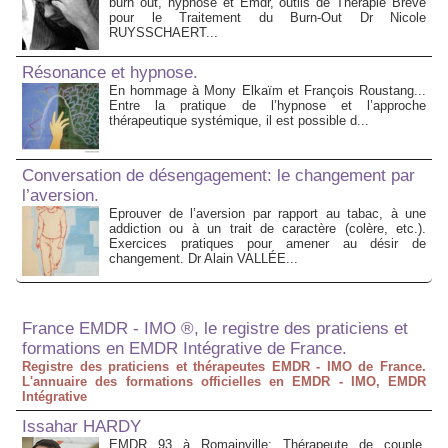
burn out, hypnose et Emdr, outils de Thérapie Brève
pour le Traitement du Burn-Out Dr Nicole
RUYSSCHAERT...
Résonance et hypnose.
En hommage à Mony Elkaïm et François Roustang...
Entre la pratique de l’hypnose et l’approche
thérapeutique systémique, il est possible d...
Conversation de désengagement: le changement par
l’aversion.
Eprouver de l’aversion par rapport au tabac, à une
addiction ou à un trait de caractère (colère, etc.).
Exercices pratiques pour amener au désir de
changement. Dr Alain VALLÉE...
France EMDR - IMO ®, le registre des praticiens et
formations en EMDR Intégrative de France.
Registre des praticiens et thérapeutes EMDR - IMO de France.
L'annuaire des formations officielles en EMDR - IMO, EMDR
Intégrative
Issahar HARDY
EMDR 93 à Romainville: Thérapeute de couple,