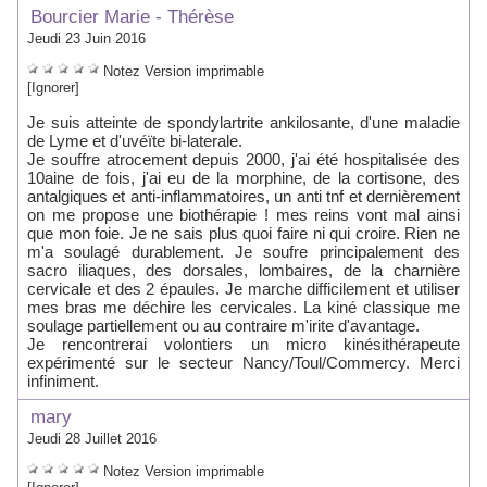
Bourcier Marie - Thérèse
Jeudi 23 Juin 2016
Notez
Version imprimable
[Ignorer]
Je suis atteinte de spondylartrite ankilosante, d'une maladie
de Lyme et d'uvéïte bi-laterale.
Je souffre atrocement depuis 2000, j'ai été hospitalisée des
10aine de fois, j'ai eu de la morphine, de la cortisone, des
antalgiques et anti-inflammatoires, un anti tnf et dernièrement
on me propose une biothérapie ! mes reins vont mal ainsi
que mon foie. Je ne sais plus quoi faire ni qui croire. Rien ne
m'a soulagé durablement. Je soufre principalement des
sacro iliaques, des dorsales, lombaires, de la charnière
cervicale et des 2 épaules. Je marche difficilement et utiliser
mes bras me déchire les cervicales. La kiné classique me
soulage partiellement ou au contraire m'irite d'avantage.
Je rencontrerai volontiers un micro kinésithérapeute
expérimenté sur le secteur Nancy/Toul/Commercy. Merci
infiniment.
mary
Jeudi 28 Juillet 2016
Notez
Version imprimable