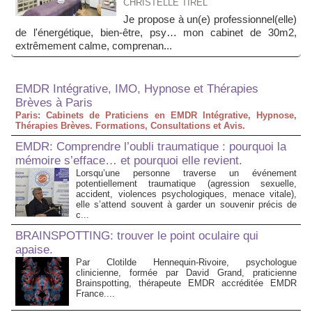
CHRISTELLE TIREL
Je propose à un(e) professionnel(elle)
de l'énergétique, bien-être, psy… mon cabinet de 30m2,
extrêmement calme, comprenan...
EMDR Intégrative, IMO, Hypnose et Thérapies
Brèves à Paris
Paris: Cabinets de Praticiens en EMDR Intégrative, Hypnose,
Thérapies Brèves. Formations, Consultations et Avis.
EMDR: Comprendre l’oubli traumatique : pourquoi la
mémoire s’efface… et pourquoi elle revient.
Lorsqu’une personne traverse un événement
potentiellement traumatique (agression sexuelle,
accident, violences psychologiques, menace vitale),
elle s’attend souvent à garder un souvenir précis de
c...
BRAINSPOTTING: trouver le point oculaire qui
apaise.
Par Clotilde Hennequin-Rivoire, psychologue
clinicienne, formée par David Grand, praticienne
Brainspotting, thérapeute EMDR accréditée EMDR
France....