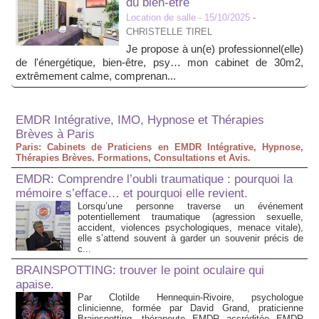
du bien-être
Location de salle
- 15/10/2025
-
CHRISTELLE TIREL
Je propose à un(e) professionnel(elle)
de l'énergétique, bien-être, psy… mon cabinet de 30m2,
extrêmement calme, comprenan...
EMDR Intégrative, IMO, Hypnose et Thérapies
Brèves à Paris
Paris: Cabinets de Praticiens en EMDR Intégrative, Hypnose,
Thérapies Brèves. Formations, Consultations et Avis.
EMDR: Comprendre l’oubli traumatique : pourquoi la
mémoire s’efface… et pourquoi elle revient.
Lorsqu’une personne traverse un événement
potentiellement traumatique (agression sexuelle,
accident, violences psychologiques, menace vitale),
elle s’attend souvent à garder un souvenir précis de
c...
BRAINSPOTTING: trouver le point oculaire qui
apaise.
Par Clotilde Hennequin-Rivoire, psychologue
clinicienne, formée par David Grand, praticienne
Brainspotting, thérapeute EMDR accréditée EMDR