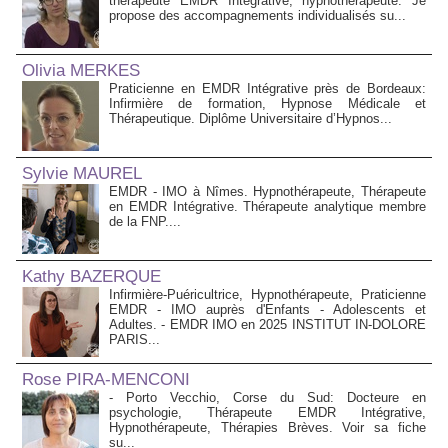
thérapeute EMDR Intégrative, hypnothérapeute. Je
propose des accompagnements individualisés su...
Olivia MERKES
Praticienne en EMDR Intégrative près de Bordeaux:
Infirmière de formation, Hypnose Médicale et
Thérapeutique. Diplôme Universitaire d’Hypnos...
Sylvie MAUREL
EMDR - IMO à Nîmes. Hypnothérapeute, Thérapeute
en EMDR Intégrative. Thérapeute analytique membre
de la FNP....
Kathy BAZERQUE
Infirmière-Puéricultrice, Hypnothérapeute, Praticienne
EMDR - IMO auprès d'Enfants - Adolescents et
Adultes. - EMDR IMO en 2025 INSTITUT IN-DOLORE
PARIS...
Rose PIRA-MENCONI
- Porto Vecchio, Corse du Sud: Docteure en
psychologie, Thérapeute EMDR Intégrative,
Hypnothérapeute, Thérapies Brèves. Voir sa fiche
su...