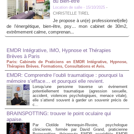
du bien-être
Location de salle
- 15/10/2025
-
CHRISTELLE TIREL
Je propose à un(e) professionnel(elle)
de l'énergétique, bien-être, psy… mon cabinet de 30m2,
extrêmement calme, comprenan...
EMDR Intégrative, IMO, Hypnose et Thérapies
Brèves à Paris
Paris: Cabinets de Praticiens en EMDR Intégrative, Hypnose,
Thérapies Brèves. Formations, Consultations et Avis.
EMDR: Comprendre l’oubli traumatique : pourquoi la
mémoire s’efface… et pourquoi elle revient.
Lorsqu’une personne traverse un événement
potentiellement traumatique (agression sexuelle,
accident, violences psychologiques, menace vitale),
elle s’attend souvent à garder un souvenir précis de
c...
BRAINSPOTTING: trouver le point oculaire qui
apaise.
Par Clotilde Hennequin-Rivoire, psychologue
clinicienne, formée par David Grand, praticienne
Brainspotting, thérapeute EMDR accréditée EMDR