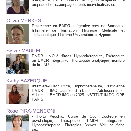
thérapeute EMDR Intégrative, hypnothérapeute. Je
propose des accompagnements individualisés su...
Olivia MERKES
Praticienne en EMDR Intégrative près de Bordeaux:
Infirmière de formation, Hypnose Médicale et
Thérapeutique. Diplôme Universitaire d’Hypnos...
Sylvie MAUREL
EMDR - IMO à Nîmes. Hypnothérapeute, Thérapeute
en EMDR Intégrative. Thérapeute analytique membre
de la FNP....
Kathy BAZERQUE
Infirmière-Puéricultrice, Hypnothérapeute, Praticienne
EMDR - IMO auprès d'Enfants - Adolescents et
Adultes. - EMDR IMO en 2025 INSTITUT IN-DOLORE
PARIS...
Rose PIRA-MENCONI
- Porto Vecchio, Corse du Sud: Docteure en
psychologie, Thérapeute EMDR Intégrative,
Hypnothérapeute, Thérapies Brèves. Voir sa fiche
su...