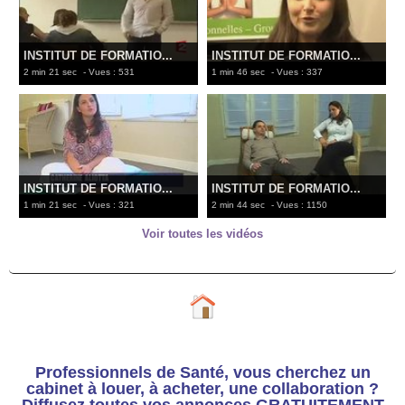
INSTITUT DE FORMATIO...
INSTITUT DE FORMATIO...
2 min 21 sec
- Vues : 531
1 min 46 sec
- Vues : 337
INSTITUT DE FORMATIO...
INSTITUT DE FORMATIO...
1 min 21 sec
- Vues : 321
2 min 44 sec
- Vues : 1150
Voir toutes les vidéos
Professionnels de Santé, vous cherchez un
cabinet à louer, à acheter, une collaboration ?