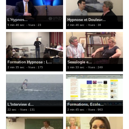
L'Hypnos...
Hypnose et Douleur...
5 min 46 sec
- Vues : 23
2 min 46 sec
- Vues : 38
Formation Hypnose : L...
Sexologie e...
2 min 35 sec
- Vues : 175
1 min 33 sec
- Vues : 249
L'Interview d...
Formations, Ecole...
22 sec
- Vues : 131
2 min 45 sec
- Vues : 963