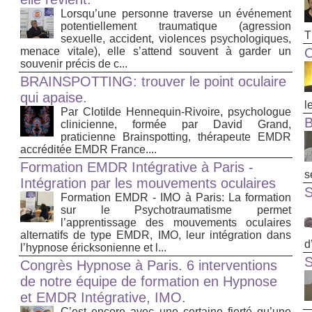
Lorsqu’une personne traverse un événement
potentiellement traumatique (agression
T
sexuelle, accident, violences psychologiques,
menace vitale), elle s’attend souvent à garder un
C
souvenir précis de c...
BRAINSPOTTING: trouver le point oculaire
qui apaise.
le
Par Clotilde Hennequin-Rivoire, psychologue
clinicienne, formée par David Grand,
praticienne Brainspotting, thérapeute EMDR
accréditée EMDR France....
Formation EMDR Intégrative à Paris -
s
Intégration par les mouvements oculaires
Formation EMDR - IMO à Paris: La formation
sur le Psychotraumatisme permet
l’apprentissage des mouvements oculaires
alternatifs de type EMDR, IMO, leur intégration dans
d
l’hypnose éricksonienne et l...
S
Congrès Hypnose à Paris. 6 interventions
de notre équipe de formation en Hypnose
et EMDR Intégrative, IMO.
C’est encore avec une certaine fierté qu’une