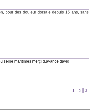
en, pour des douleur dorsale depuis 15 ans, sans
ou seine maritimes merçi d.avance david
1
2
3