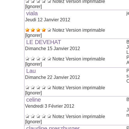
Notez
Version imprimable
[Ignorer]
viala
j
Jeudi 12 Janvier 2012
Notez
Version imprimable
[Ignorer]
LE DEVEHAT
B
J
Dimanche 15 Janvier 2012
L
P
Notez
Version imprimable
A
[Ignorer]
Lau
P
s
Dimanche 22 Janvier 2012
C
Notez
Version imprimable
[Ignorer]
celine
B
Vendredi 3 Février 2012
J
m
Notez
Version imprimable
[Ignorer]
claudine preszburger
P