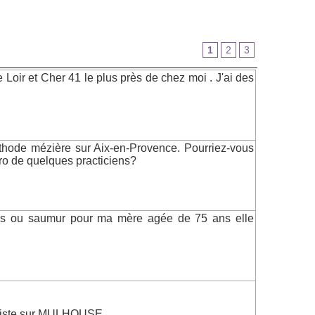
1
2
3
 Loir et Cher 41 le plus près de chez moi . J'ai des
éthode mézière sur Aix-en-Provence. Pourriez-vous
ro de quelques practiciens?
ers ou saumur pour ma mère agée de 75 ans elle
eriste sur MULHOUSE.