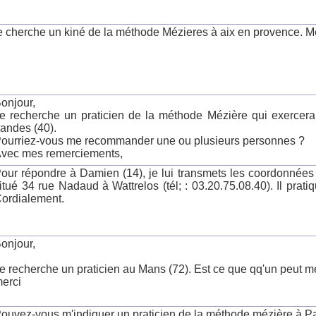
e cherche un kiné de la méthode Mézieres à aix en provence. M
onjour,
e recherche un praticien de la méthode Mézière qui exercera
andes (40).
ourriez-vous me recommander une ou plusieurs personnes ?
vec mes remerciements,
our répondre à Damien (14), je lui transmets les coordonnée
itué 34 rue Nadaud à Wattrelos (tél; : 03.20.75.08.40). Il prati
ordialement.
onjour,
e recherche un praticien au Mans (72). Est ce que qq'un peut 
erci
ouvez-vous m'indiquer un praticien de la méthode mézière à P