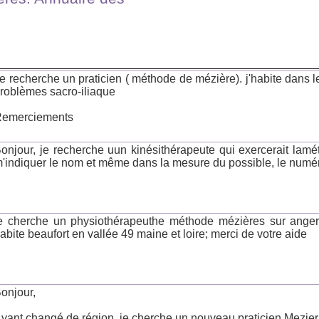
e recherche un praticien ( méthode de mézière). j'habite dans le
roblèmes sacro-iliaque
emerciements
onjour, je recherche uun kinésithérapeute qui exercerait lam
'indiquer le nom et même dans la mesure du possible, le numé
e cherche un physiothérapeuthe méthode mézières sur ang
abite beaufort en vallée 49 maine et loire; merci de votre aide
onjour,
yant changé de région, je cherche un nouveau praticien Mezi