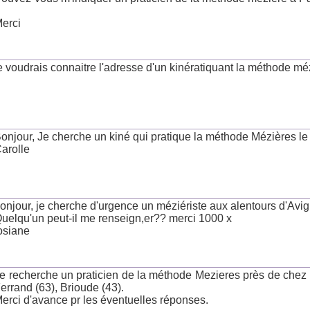
erci
e voudrais connaitre l'adresse d'un kinératiquant la méthode mé
onjour, Je cherche un kiné qui pratique la méthode Mézières l
arolle
onjour, je cherche d'urgence un méziériste aux alentours d'Avig
uelqu'un peut-il me renseign,er?? merci 1000 x
osiane
e recherche un praticien de la méthode Mezieres près de chez mo
errand (63), Brioude (43).
erci d'avance pr les éventuelles réponses.