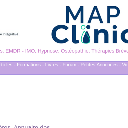
s, EMDR - IMO, Hypnose, Ostéopathie, Thérapies Brèves
rticles -
Formations -
Livres -
Forum -
Petites Annonces -
Vi
ères. Annuaire des