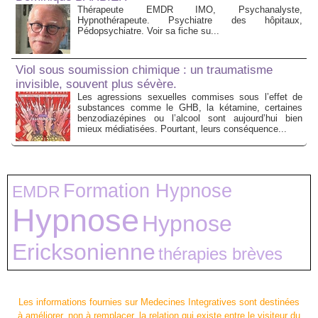
Thérapeute EMDR IMO, Psychanalyste,
Hypnothérapeute. Psychiatre des hôpitaux,
Pédopsychiatre. Voir sa fiche su...
Viol sous soumission chimique : un traumatisme
invisible, souvent plus sévère.
Les agressions sexuelles commises sous l’effet de
substances comme le GHB, la kétamine, certaines
benzodiazépines ou l’alcool sont aujourd’hui bien
mieux médiatisées. Pourtant, leurs conséquence...
Formation Hypnose
EMDR
Hypnose
Hypnose
Ericksonienne
thérapies brèves
Les informations fournies sur Medecines Integratives sont destinées
à améliorer, non à remplacer, la relation qui existe entre le visiteur du