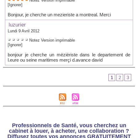
Notez
Version imprimable
[Ignorer]
Bonjour, je cherche un mezieriste a montreal. Merci
luzurier
Lundi 9 Avril 2012
Notez
Version imprimable
[Ignorer]
bonjour je cherche un mèzièriste dans le departement de
l.eure ou seine maritimes merçi d.avance david
1
2
3
Professionnels de Santé, vous cherchez un
cabinet à louer, à acheter, une collaboration ?
Diffusez toutes vos annonces GRATUITEMENT