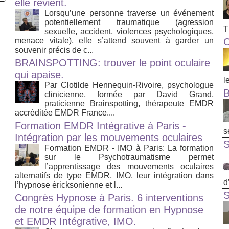
elle revient.
Lorsqu’une personne traverse un événement
potentiellement traumatique (agression
T
sexuelle, accident, violences psychologiques,
menace vitale), elle s’attend souvent à garder un
C
souvenir précis de c...
BRAINSPOTTING: trouver le point oculaire
qui apaise.
le
Par Clotilde Hennequin-Rivoire, psychologue
clinicienne, formée par David Grand,
praticienne Brainspotting, thérapeute EMDR
accréditée EMDR France....
Formation EMDR Intégrative à Paris -
s
Intégration par les mouvements oculaires
Formation EMDR - IMO à Paris: La formation
sur le Psychotraumatisme permet
l’apprentissage des mouvements oculaires
alternatifs de type EMDR, IMO, leur intégration dans
d
l’hypnose éricksonienne et l...
S
Congrès Hypnose à Paris. 6 interventions
de notre équipe de formation en Hypnose
et EMDR Intégrative, IMO.