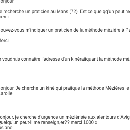
onjour,
e recherche un praticien au Mans (72). Est ce que qq'un peut 
erci
ouvez-vous m'indiquer un praticien de la méthode mézière à P
erci
e voudrais connaitre l'adresse d'un kinératiquant la méthode mé
onjour, Je cherche un kiné qui pratique la méthode Mézières l
arolle
onjour, je cherche d'urgence un méziériste aux alentours d'Avig
uelqu'un peut-il me renseign,er?? merci 1000 x
osiane