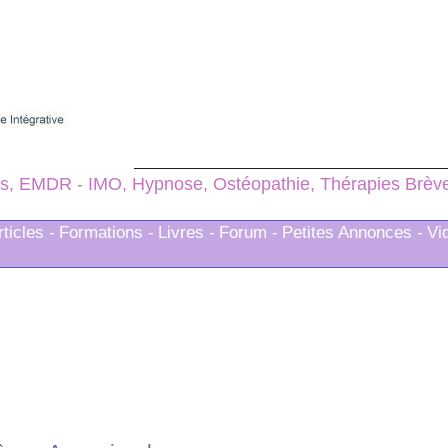
s, EMDR - IMO, Hypnose, Ostéopathie, Thérapies Brèves
rticles -
Formations -
Livres -
Forum -
Petites Annonces -
Vi