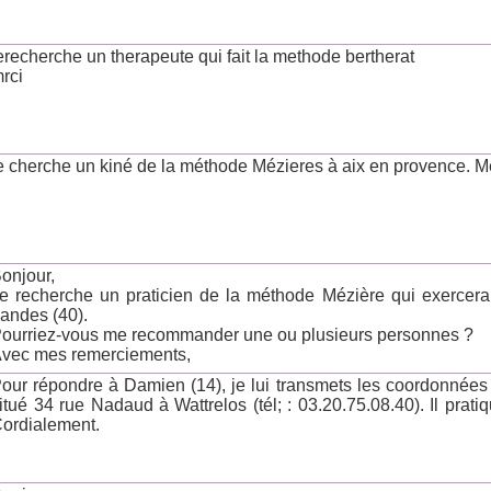
erecherche un therapeute qui fait la methode bertherat
rci
e cherche un kiné de la méthode Mézieres à aix en provence. M
onjour,
e recherche un praticien de la méthode Mézière qui exercera
andes (40).
ourriez-vous me recommander une ou plusieurs personnes ?
vec mes remerciements,
our répondre à Damien (14), je lui transmets les coordonnée
itué 34 rue Nadaud à Wattrelos (tél; : 03.20.75.08.40). Il prati
ordialement.