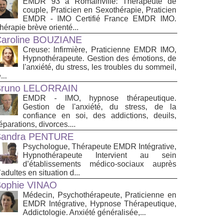
EMDR 93 à Romainville: Thérapeute de
couple, Praticien en Sexothérapie, Praticien
EMDR - IMO Certifié France EMDR IMO.
hérapie brève orienté...
aroline BOUZIANE
Creuse: Infirmière, Praticienne EMDR IMO,
Hypnothérapeute. Gestion des émotions, de
l'anxiété, du stress, les troubles du sommeil,
...
Bruno LELORRAIN
EMDR - IMO, hypnose thérapeutique.
Gestion de l'anxiété, du stress, de la
confiance en soi, des addictions, deuils,
éparations, divorces....
Sandra PENTURE
Psychologue, Thérapeute EMDR Intégrative,
Hypnothérapeute Intervient au sein
d’établissements médico‑sociaux auprès
’adultes en situation d...
ophie VINAO
Médecin, Psychothérapeute, Praticienne en
EMDR Intégrative, Hypnose Thérapeutique,
Addictologie. Anxiété généralisée,...