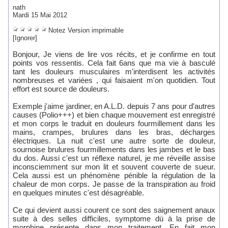
nath
Mardi 15 Mai 2012
Notez
Version imprimable
[Ignorer]
Bonjour, Je viens de lire vos récits, et je confirme en tout
points vos ressentis. Cela fait 6ans que ma vie à basculé
tant les douleurs musculaires m'interdisent les activités
nombreuses et variées , qui faisaient m'on quotidien. Tout
effort est source de douleurs.
Exemple j'aime jardiner, en A.L.D. depuis 7 ans pour d'autres
causes (Polio+++) et bien chaque mouvement est enregistré
et mon corps le traduit en douleurs fourmillement dans les
mains, crampes, brulures dans les bras, décharges
électriques. La nuit c'est une autre sorte de douleur,
sournoise brulures fourmillements dans les jambes et le bas
du dos. Aussi c'est un réflexe naturel, je me réveille assise
inconsciemment sur mon lit et souvent couverte de sueur.
Cela aussi est un phénomène pénible la régulation de la
chaleur de mon corps. Je passe de la transpiration au froid
en quelques minutes c'est désagréable.
Ce qui devient aussi courent ce sont des saignement anaux
suite à des selles difficiles, symptome dù à la prise de
morphine présente dans mon traitement. En fait mon