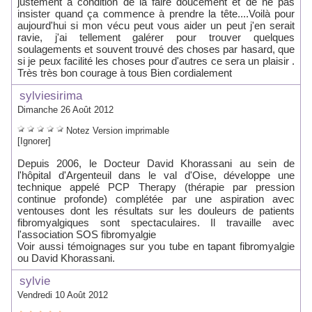
justement à condition de la faire doucement et de ne pas
insister quand ça commence à prendre la tête....Voilà pour
aujourd'hui si mon vécu peut vous aider un peut j'en serait
ravie, j'ai tellement galérer pour trouver quelques
soulagements et souvent trouvé des choses par hasard, que
si je peux facilité les choses pour d'autres ce sera un plaisir .
Très très bon courage à tous Bien cordialement
sylviesirima
Dimanche 26 Août 2012
Notez
Version imprimable
[Ignorer]
Depuis 2006, le Docteur David Khorassani au sein de
l'hôpital d'Argenteuil dans le val d'Oise, développe une
technique appelé PCP Therapy (thérapie par pression
continue profonde) complétée par une aspiration avec
ventouses dont les résultats sur les douleurs de patients
fibromyalgiques sont spectaculaires. Il travaille avec
l'association SOS fibromyalgie
Voir aussi témoignages sur you tube en tapant fibromyalgie
ou David Khorassani.
sylvie
Vendredi 10 Août 2012