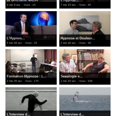
Dr Ghizlaine NAZIH
L'Hypnos...
4 min 9 sec
- Vues : 13
7 min 23 sec
- Vues : 45
L'Hypnos...
Hypnose et Douleur...
5 min 46 sec
- Vues : 23
2 min 46 sec
- Vues : 38
Formation Hypnose : L...
Sexologie e...
2 min 35 sec
- Vues : 175
1 min 33 sec
- Vues : 249
L'Interview d...
L'Interview d...