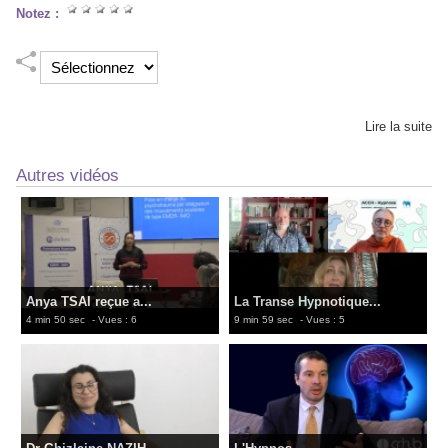
Notez :
Lire la suite
Autres vidéos
Anya TSAI reçue a...
La Transe Hypnotique...
4 min 50 sec
- Vues : 6
9 min 59 sec
- Vues : 5