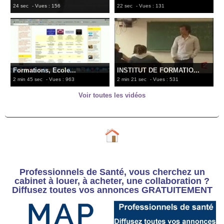
24 sec
- Vues : 156
22 sec
- Vues : 131
Formations, Ecole...
INSTITUT DE FORMATIO...
2 min 45 sec
- Vues : 963
2 min 21 sec
- Vues : 531
Voir toutes les vidéos
Professionnels de Santé, vous cherchez un
cabinet à louer, à acheter, une collaboration ?
Diffusez toutes vos annonces GRATUITEMENT