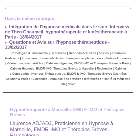
Dans la même rubrique :
Intégration de l'hypnose médicale dans le soin: Interview
de Théo Chaumeil, hypnothérapeute et kinésithérapeute à
Paris
- 18/04/2017
Questions et Avis sur l'hypnose thérapeutique
-
13/02/2017
Pathologies & Traitements
|
Spécialités
|
Rebonds Actualités
|
Articles
|
Annuaires
Praticiens
|
Formations
|
Livres relatifs aux thérapies complémentaires
|
Petites Annonces
|
Vidéos
|
Impatient Articles
|
Cabinets Hypnose, EMDR-IMO et Thérapies Brèves à Paris
|
Cabinet Hypnose, EMDR-IMO, Thérapies Brèves à Marseille
|
Recherche
|
Cabinet
d'Ostéopathie, Hypnose Thérapeutique, EMDR & IMO, Thérapies Brèves Orientées
Solution à Paris et Vincennes
|
Annuaire des praticiens référencés en santé et médecine
intégrative
Hypnothérapeute à Marseille. EMDR-IMO et Thérapies
Brèves
Laurence ADJADJ, Praticienne en Hypnose à
Marseille, EMDR-IMO et Thérapies Brèves.
Psychologue