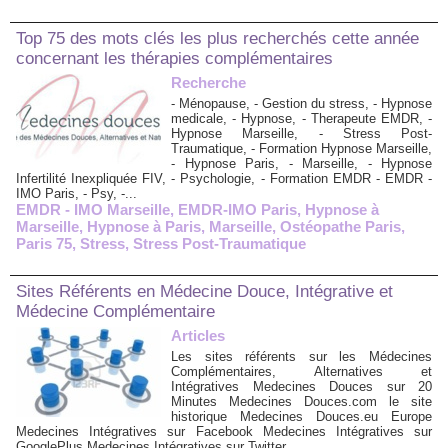
Top 75 des mots clés les plus recherchés cette année
concernant les thérapies complémentaires
Recherche
- Ménopause, - Gestion du stress, - Hypnose
medicale, - Hypnose, - Therapeute EMDR, -
Hypnose Marseille, - Stress Post-
Traumatique, - Formation Hypnose Marseille,
- Hypnose Paris, - Marseille, - Hypnose
Infertilité Inexpliquée FIV, - Psychologie, - Formation EMDR - EMDR -
IMO Paris, - Psy, -...
EMDR - IMO Marseille
,
EMDR-IMO Paris
,
Hypnose à
Marseille
,
Hypnose à Paris
,
Marseille
,
Ostéopathe Paris
,
Paris 75
,
Stress
,
Stress Post-Traumatique
Sites Référents en Médecine Douce, Intégrative et
Médecine Complémentaire
Articles
Les sites référents sur les Médecines
Complémentaires, Alternatives et
Intégratives Medecines Douces sur 20
Minutes Medecines Douces.com le site
historique Medecines Douces.eu Europe
Medecines Intégratives sur Facebook Medecines Intégratives sur
GooglePlus Medecines Intégratives sur Twitter...