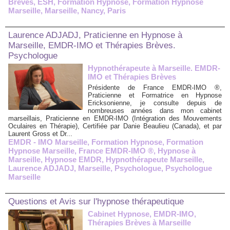
Brèves
,
ESH
,
Formation Hypnose
,
Formation Hypnose
Marseille
,
Marseille
,
Nancy
,
Paris
Laurence ADJADJ, Praticienne en Hypnose à
Marseille, EMDR-IMO et Thérapies Brèves.
Psychologue
Hypnothérapeute à Marseille. EMDR-
IMO et Thérapies Brèves
Présidente de France EMDR-IMO ®,
Praticienne et Formatrice en Hypnose
Ericksonienne, je consulte depuis de
nombreuses années dans mon cabinet
marseillais, Praticienne en EMDR-IMO (Intégration des Mouvements
Oculaires en Thérapie), Certifiée par Danie Beaulieu (Canada), et par
Laurent Gross et Dr...
EMDR - IMO Marseille
,
Formation Hypnose
,
Formation
Hypnose Marseille
,
France EMDR-IMO ®
,
Hypnose à
Marseille
,
Hypnose EMDR
,
Hypnothérapeute Marseille
,
Laurence ADJADJ
,
Marseille
,
Psychologue
,
Psychologue
Marseille
Questions et Avis sur l'hypnose thérapeutique
Cabinet Hypnose, EMDR-IMO,
Thérapies Brèves à Marseille