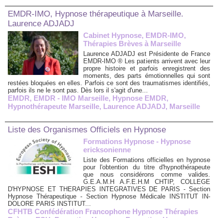
EMDR-IMO, Hypnose thérapeutique à Marseille.
Laurence ADJADJ
Cabinet Hypnose, EMDR-IMO,
Thérapies Brèves à Marseille
Laurence ADJADJ est Présidente de France
EMDR-IMO ® Les patients arrivent avec leur
propre histoire et parfois enregistrent des
moments, des parts émotionnelles qui sont
restées bloquées en elles. Parfois ce sont des traumatismes identifiés,
parfois ils ne le sont pas. Dès lors il s'agit d'une...
EMDR
,
EMDR - IMO Marseille
,
Hypnose EMDR
,
Hypnothérapeute Marseille
,
Laurence ADJADJ
,
Marseille
Liste des Organismes Officiels en Hypnose
Formations Hypnose - Hypnose
ericksonienne
Liste des Formations officielles en hypnose
pour l'obtention du titre d'hypnothérapeute
que nous considérons comme valides.
G.E.A.M.H A.F.E.H.M CHTIP, COLLEGE
D'HYPNOSE ET THERAPIES INTEGRATIVES DE PARIS - Section
Hypnose Thérapeutique - Section Hypnose Médicale INSTITUT IN-
DOLORE PARIS INSTITUT...
CFHTB Confédération Francophone Hypnose Thérapies