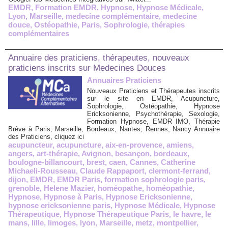
EMDR
,
Formation EMDR
,
Hypnose
,
Hypnose Médicale
,
Lyon
,
Marseille
,
medecine complémentaire
,
medecine
douce
,
Ostéopathie
,
Paris
,
Sophrologie
,
thérapies
complémentaires
Annuaire des praticiens, thérapeutes, nouveaux
praticiens inscrits sur Medecines Douces
Annuaires Praticiens
Nouveaux Praticiens et Thérapeutes inscrits
sur le site en EMDR, Acupuncture,
Sophrologie, Ostéopathie, Hypnose
Ericksonienne, Psychothérapie, Sexologie,
Formation Hypnose, EMDR IMO, Thérapie
Brève à Paris, Marseille, Bordeaux, Nantes, Rennes, Nancy Annuaire
des Praticiens, cliquez ici
acupuncteur
,
acupuncture
,
aix-en-provence
,
amiens
,
angers
,
art-thérapie
,
Avignon
,
besançon
,
bordeaux
,
boulogne-billancourt
,
brest
,
caen
,
Cannes
,
Catherine
Michaeli-Rousseau
,
Claude Rappaport
,
clermont-ferrand
,
dijon
,
EMDR
,
EMDR Paris
,
formation sophrologie paris
,
grenoble
,
Helene Mazier
,
homéopathe
,
homéopathie
,
Hypnose
,
Hypnose à Paris
,
Hypnose Ericksonienne
,
hypnose ericksonienne paris
,
Hypnose Médicale
,
Hypnose
Thérapeutique
,
Hypnose Thérapeutique Paris
,
le havre
,
le
mans
,
lille
,
limoges
,
lyon
,
Marseille
,
metz
,
montpellier
,