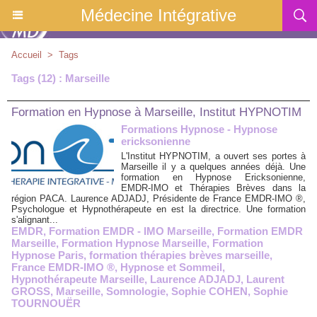
Médecine Intégrative
Accueil
>
Tags
Tags (12) : Marseille
Formation en Hypnose à Marseille, Institut HYPNOTIM
Formations Hypnose - Hypnose
ericksonienne
L'Institut HYPNOTIM, a ouvert ses portes à
Marseille il y a quelques années déjà. Une
formation en Hypnose Ericksonienne,
EMDR-IMO et Thérapies Brèves dans la
région PACA. Laurence ADJADJ, Présidente de France EMDR-IMO ®,
Psychologue et Hypnothérapeute en est la directrice. Une formation
s'alignant...
EMDR
,
Formation EMDR - IMO Marseille
,
Formation EMDR
Marseille
,
Formation Hypnose Marseille
,
Formation
Hypnose Paris
,
formation thérapies brèves marseille
,
France EMDR-IMO ®
,
Hypnose et Sommeil
,
Hypnothérapeute Marseille
,
Laurence ADJADJ
,
Laurent
GROSS
,
Marseille
,
Somnologie
,
Sophie COHEN
,
Sophie
TOURNOUËR