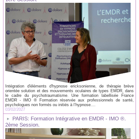
Intégration d'éléments d'hypnose ericksonienne, de thérapie brève
orientée solution et des mouvements oculaires de types EMDR, dans
le cadre du psychotraumatisme. Une formation labellisée France
EMDR - IMO ® Formation réservée aux professionnels de santé,
psychologues non formés ou initiés à l’hypnose....
03/02/2027
PARIS: Formation Intégrative en EMDR - IMO ®.
2ème Session.