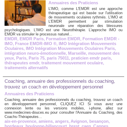
Annuaires des Praticiens
L'IMO, comme L'EMDR est une approche
thérapeutique qui est basée sur l'utilisation
de mouvements oculaires rythmés. L'IMO et
L'EMDR permettent par stimulation
neuronale une réparation des blessures
psychologiques. L'IMO est une Neurothérapie. L'approche IMO ou
EMDR va stimuler le processus naturel...
EMDR
,
EMDR Paris
,
Formation EMDR
,
Formation EMDR -
IMO
,
France EMDR-IMO ®
,
IMO Intégration Mouvements
Oculaires
,
IMO Intégration Mouvements Oculaires Paris
,
intégration neuro-émotionnelle
,
Marseille
,
mouvement des
yeux
,
Paris
,
Paris 75
,
paris 75011
,
praticien emdr paris
,
thérapeutes emdr
,
traitement mouvement oculaire
,
traitements alternatifs
Coaching, annuaire des professionnels du coaching,
trouvez un coach en développement personnel
Annuaires des Praticiens
Coaching, annuaire des professionnels du coaching, trouvez un coach
en développement personnel, CLIQUEZ ICI Si vous avez une
connexion lente ou les versions mobiles, i-phone, allez sur
www.medecines-douces.eu pour consulter l'Annuaire du Coaching, des
Coachs-Thérapeutes...
aix-en-provence
,
amiens
,
angers
,
Avignon
,
besançon
,
bordeaux
,
boulogne-billancourt
,
brest
,
caen
,
Cannes
,