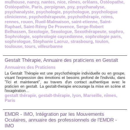
mulhouse
,
nancy
,
nantes
,
nice
,
nîmes
,
orléans
,
Ostéopathe
,
Ostéopathie
,
Paris
,
perpignan
,
psy
,
psychanalyse
,
psychanalyste
,
psychologie
,
psychologue
,
psychologue
clinicienne
,
psychothérapeute
,
psychothérapie
,
reims
,
rennes
,
rouen
,
Rueil-Malmaison
,
saint-etienne
,
Saint-
Raphael
,
Saint-Rémy De Provence
,
Serge-Robert
Belhassen
,
Sexologie
,
Sexologue
,
Sexothérapeute
,
sophro
,
Sophrologie
,
sophrologie caycedienne
,
sophrologie paris
,
sophrologue
,
Stephanie Lacruz
,
strasbourg
,
toulon
,
toulouse
,
tours
,
villeurbanne
Gestalt Thérapie, Annuaire des praticiens en Gestalt
Annuaires des Praticiens
La Gestalt Thérapie est une psychothérapie individuelle ou en groupe,
visant l'expression des émotions et besoins profond de l'individu, dans
"l'ici et maintenant", au travers d'un contact authentique avec le
praticien en gestalt. La gestalt-therapie encourage la mise en scène et
l'exagération...
gestalt thérapie
,
gestalt-thérapie
,
lyon
,
Marseille
,
nîmes
,
Paris
EMDR - IMO, Intégration par les Mouvements
Oculaires, annuaire des professionnels de l'EMDR -
IMO