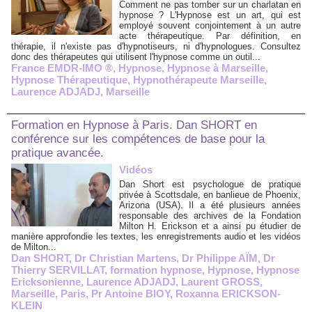
Comment ne pas tomber sur un charlatan en
hypnose ? L'Hypnose est un art, qui est
employé souvent conjointement à un autre
acte thérapeutique. Par définition, en
thérapie, il n'existe pas d'hypnotiseurs, ni d'hypnologues. Consultez
donc des thérapeutes qui utilisent l'hypnose comme un outil...
France EMDR-IMO ®
,
Hypnose
,
Hypnose à Marseille
,
Hypnose Thérapeutique
,
Hypnothérapeute Marseille
,
Laurence ADJADJ
,
Marseille
Formation en Hypnose à Paris. Dan SHORT en
conférence sur les compétences de base pour la
pratique avancée.
Vidéos
Dan Short est psychologue de pratique
privée à Scottsdale, en banlieue de Phoenix,
Arizona (USA). Il a été plusieurs années
responsable des archives de la Fondation
Milton H. Erickson et a ainsi pu étudier de
manière approfondie les textes, les enregistrements audio et les vidéos
de Milton...
Dan SHORT
,
Dr Christian Martens
,
Dr Philippe AÏM
,
Dr
Thierry SERVILLAT
,
formation hypnose
,
Hypnose
,
Hypnose
Ericksonienne
,
Laurence ADJADJ
,
Laurent GROSS
,
Marseille
,
Paris
,
Pr Antoine BIOY
,
Roxanna ERICKSON-
KLEIN