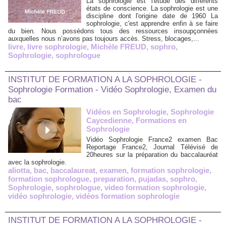
La sophrologie est l'étude des différents
états de conscience. La sophrologie est une
discipline dont l'origine date de 1960 La
sophrologie, c'est apprendre enfin à se faire
du bien. Nous possédons tous des ressources insoupçonnées
auxquelles nous n’avons pas toujours accès. Stress, blocages,...
livre
,
livre sophrologie
,
Michèle FREUD
,
sophro
,
Sophrologie
,
sophrologue
INSTITUT DE FORMATION A LA SOPHROLOGIE -
Sophrologie Formation - Vidéo Sophrologie, Examen du
bac
Vidéos en Sophrologie, Sophrologie
Caycedienne, Formations en
Sophrologie
Vidéo Sophrologie France2 examen Bac
Reportage France2, Journal Télévisé de
20heures sur la préparation du baccalauréat
avec la sophrologie.
aliotta
,
bac
,
baccalaureat
,
examen
,
formation sophrologie
,
formation sophrologue
,
preparation
,
pujadas
,
sophro
,
Sophrologie
,
sophrologue
,
video formation sophrologie
,
vidéo sophrologie
,
vidéos formation sophrologie
INSTITUT DE FORMATION A LA SOPHROLOGIE -