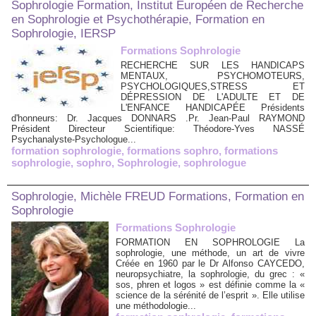
Sophrologie Formation, Institut Européen de Recherche
en Sophrologie et Psychothérapie, Formation en
Sophrologie, IERSP
Formations Sophrologie
RECHERCHE SUR LES HANDICAPS
MENTAUX, PSYCHOMOTEURS,
PSYCHOLOGIQUES,STRESS ET
DÉPRESSION DE L'ADULTE ET DE
L'ENFANCE HANDICAPÉE Présidents
d'honneurs: Dr. Jacques DONNARS .Pr. Jean-Paul RAYMOND
Président Directeur Scientifique: Théodore-Yves NASSÉ
Psychanalyste-Psychologue...
formation sophrologie
,
formations sophro
,
formations
sophrologie
,
sophro
,
Sophrologie
,
sophrologue
Sophrologie, Michèle FREUD Formations, Formation en
Sophrologie
Formations Sophrologie
FORMATION EN SOPHROLOGIE La
sophrologie, une méthode, un art de vivre
Créée en 1960 par le Dr Alfonso CAYCEDO,
neuropsychiatre, la sophrologie, du grec : «
sos, phren et logos » est définie comme la «
science de la sérénité de l’esprit ». Elle utilise
une méthodologie...