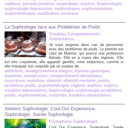
malheur
,
pensée positive
,
respiration
,
sophro
,
Sophrologie
,
sophrologie depression
,
sophrologue
,
sophronisation
,
sophrothérapie
,
souffrance
,
tristesse
La Sophrologie face aux Problèmes de Poids
Troubles Comportements
Alimentaires
Je vous propose deux cas de personnes
avec des problèmes de poids. Le premier est
celui de Martine, qui exerce une profession
libérale. Elle en a marre des régimes. Elle
est très corpulente, elle apparaît gentille, voire séductrice, comme si
elle masquait son surpoids par un surplus de...
addiction
,
amaigrissement maigrir
,
anneau gastrique
,
boulimie
,
complusion
,
comportement alimentaire
,
nourriture
,
nutrition
,
obésité
,
obésité morbide
,
poids
,
problème poids
,
psychothérapie
,
régime
,
sophro
,
sophro
troubles alimentaires
,
Sophrologie
,
sophrologie problèmes
poids
,
sophromnésie
,
surpoids
,
troubles alimentaires
Ateliers Sophrologie: Cool Out Experience.
Sophrologie, Soirée Sophrologie
Formations Sophrologie
Cool Out Experience. Sophrologie, Soirée