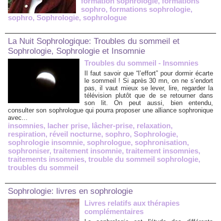
formation sophrologie
,
formations
sophro
,
formations sophrologie
,
sophro
,
Sophrologie
,
sophrologue
La Nuit Sophrologique: Troubles du sommeil et
Sophrologie, Sophrologie et Insomnie
Troubles du sommeil - Insomnies
Il faut savoir que “l’effort” pour dormir écarte
le sommeil ! Si après 30 mn, on ne s’endort
pas, il vaut mieux se lever, lire, regarder la
télévision plutôt que de se retourner dans
son lit. On peut aussi, bien entendu,
consulter son sophrologue qui pourra proposer une alliance sophronique
avec...
insomnies
,
lacher prise
,
lâcher-prise
,
relaxation
,
respiration
,
réveil nocturne
,
sophro
,
Sophrologie
,
sophrologie insomnie
,
sophrologue
,
sophronisation
,
sophroniser
,
traitement insomnie
,
traitement insomnies
,
traitements insomnies
,
trouble du sommeil sophrologie
,
troubles du sommeil
Sophrologie: livres en sophrologie
Livres relatifs aux thérapies
complémentaires