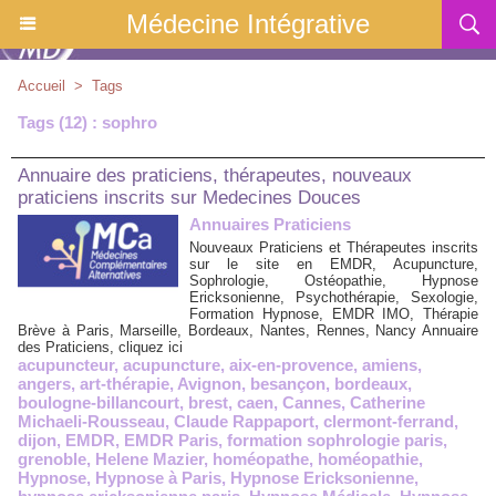
Médecine Intégrative
Accueil
>
Tags
Tags (12) : sophro
Annuaire des praticiens, thérapeutes, nouveaux
praticiens inscrits sur Medecines Douces
Annuaires Praticiens
Nouveaux Praticiens et Thérapeutes inscrits
sur le site en EMDR, Acupuncture,
Sophrologie, Ostéopathie, Hypnose
Ericksonienne, Psychothérapie, Sexologie,
Formation Hypnose, EMDR IMO, Thérapie
Brève à Paris, Marseille, Bordeaux, Nantes, Rennes, Nancy Annuaire
des Praticiens, cliquez ici
acupuncteur
,
acupuncture
,
aix-en-provence
,
amiens
,
angers
,
art-thérapie
,
Avignon
,
besançon
,
bordeaux
,
boulogne-billancourt
,
brest
,
caen
,
Cannes
,
Catherine
Michaeli-Rousseau
,
Claude Rappaport
,
clermont-ferrand
,
dijon
,
EMDR
,
EMDR Paris
,
formation sophrologie paris
,
grenoble
,
Helene Mazier
,
homéopathe
,
homéopathie
,
Hypnose
,
Hypnose à Paris
,
Hypnose Ericksonienne
,