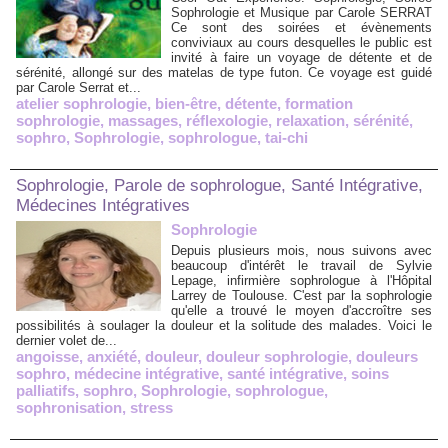
Sophrologie et Musique par Carole SERRAT
Ce sont des soirées et évènements
conviviaux au cours desquelles le public est
invité à faire un voyage de détente et de
sérénité, allongé sur des matelas de type futon. Ce voyage est guidé
par Carole Serrat et...
atelier sophrologie
,
bien-être
,
détente
,
formation
sophrologie
,
massages
,
réflexologie
,
relaxation
,
sérénité
,
sophro
,
Sophrologie
,
sophrologue
,
tai-chi
Sophrologie, Parole de sophrologue, Santé Intégrative,
Médecines Intégratives
Sophrologie
Depuis plusieurs mois, nous suivons avec
beaucoup d'intérêt le travail de Sylvie
Lepage, infirmière sophrologue à l'Hôpital
Larrey de Toulouse. C'est par la sophrologie
qu'elle a trouvé le moyen d'accroître ses
possibilités à soulager la douleur et la solitude des malades. Voici le
dernier volet de...
angoisse
,
anxiété
,
douleur
,
douleur sophrologie
,
douleurs
sophro
,
médecine intégrative
,
santé intégrative
,
soins
palliatifs
,
sophro
,
Sophrologie
,
sophrologue
,
sophronisation
,
stress