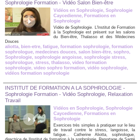
Sophrologie Formation - Vidéo Salon Bien-être
Vidéos en Sophrologie, Sophrologie
Caycedienne, Formations en
Sophrologie
Vidéo de Sophrologie. L'Institut de Formation
à la Sophrologie est présent sur les salons
du Bien-être, Thalasso et des Médecines
Douces
aliotta
,
bien-etre
,
fatigue
,
formation sophrologie
,
formation
sophrologue
,
medecines douces
,
salon bien-être
,
sophro
,
Sophrologie
,
sophrologie angoisse
,
sophrologie stress
,
sophrologue
,
stress
,
thalasso
,
video formation
sophrologie
,
video sophro formation
,
vidéo sophrologie
,
vidéos formation sophrologie
INSTITUT DE FORMATION A LA SOPHROLOGIE -
Sophrologie Formation - Vidéo Sophrologie, Relaxation
Travail
Vidéos en Sophrologie, Sophrologie
Caycedienne, Formations en
Sophrologie
Exercices très simples à pratiquer sur le lieu
de travail contre le stress, langoisse, la
fatigue... Catherine Aliotta, sophrologue,
directrice de lInstitut de formation à la sophrologie. Reportage de Santé