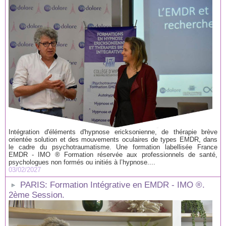
Intégration d'éléments d'hypnose ericksonienne, de thérapie brève
orientée solution et des mouvements oculaires de types EMDR, dans
le cadre du psychotraumatisme. Une formation labellisée France
EMDR - IMO ® Formation réservée aux professionnels de santé,
psychologues non formés ou initiés à l’hypnose....
03/02/2027
PARIS: Formation Intégrative en EMDR - IMO ®.
2ème Session.