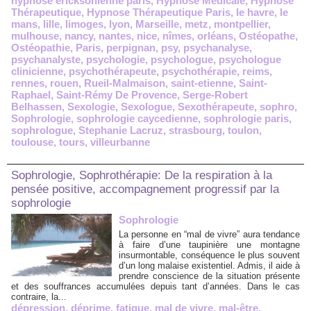
hypnose ericksonienne paris
,
Hypnose Médicale
,
Hypnose
Thérapeutique
,
Hypnose Thérapeutique Paris
,
le havre
,
le
mans
,
lille
,
limoges
,
lyon
,
Marseille
,
metz
,
montpellier
,
mulhouse
,
nancy
,
nantes
,
nice
,
nîmes
,
orléans
,
Ostéopathe
,
Ostéopathie
,
Paris
,
perpignan
,
psy
,
psychanalyse
,
psychanalyste
,
psychologie
,
psychologue
,
psychologue
clinicienne
,
psychothérapeute
,
psychothérapie
,
reims
,
rennes
,
rouen
,
Rueil-Malmaison
,
saint-etienne
,
Saint-
Raphael
,
Saint-Rémy De Provence
,
Serge-Robert
Belhassen
,
Sexologie
,
Sexologue
,
Sexothérapeute
,
sophro
,
Sophrologie
,
sophrologie caycedienne
,
sophrologie paris
,
sophrologue
,
Stephanie Lacruz
,
strasbourg
,
toulon
,
toulouse
,
tours
,
villeurbanne
Sophrologie, Sophrothérapie: De la respiration à la
pensée positive, accompagnement progressif par la
sophrologie
Sophrologie
La personne en “mal de vivre” aura tendance
à faire d’une taupinière une montagne
insurmontable, conséquence le plus souvent
d’un long malaise existentiel. Admis, il aide à
prendre conscience de la situation présente
et des souffrances accumulées depuis tant d’années. Dans le cas
contraire, la...
dépression
,
déprime
,
fatigue
,
mal de vivre
,
mal-être
,