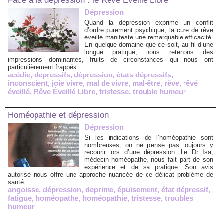
Face à la dépression : le Rêve Éveillé Libre
Dépression
Quand la dépression exprime un conflit
d’ordre purement psychique, la cure de rêve
éveillé manifeste une remarquable efficacité.
En quelque domaine que ce soit, au fil d’une
longue pratique, nous retenons des
impressions dominantes, fruits de circonstances qui nous ont
particulièrement frappés....
acédie
,
depressifs
,
dépression
,
états dépressifs
,
inconscient
,
joie vivre
,
mal de vivre
,
mal-être
,
rêve
,
rêvé
éveillé
,
Rêve Éveillé Libre
,
tristesse
,
trouble humeur
Homéopathie et dépression
Dépression
Si les indications de l’homéopathie sont
nombreuses, on ne pense pas toujours y
recourir lors d’une dépression. Le Dr Isa,
médecin homéopathe, nous fait part de son
expérience et de sa pratique. Son avis
autorisé nous offre une approche nuancée de ce délicat problème de
santé....
angoisse
,
dépression
,
deprime
,
épuisement
,
état dépressif
,
fatigue
,
homéopathe
,
homéopathie
,
tristesse
,
troubles
humeur