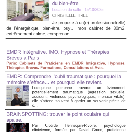
du bien-être
Location de salle
- 15/10/2025
-
CHRISTELLE TIREL
Je propose à un(e) professionnel(elle)
de l'énergétique, bien-être, psy… mon cabinet de 30m2,
extrêmement calme, comprenan...
EMDR Intégrative, IMO, Hypnose et Thérapies
Brèves à Paris
Paris: Cabinets de Praticiens en EMDR Intégrative, Hypnose,
Thérapies Brèves. Formations, Consultations et Avis.
EMDR: Comprendre l’oubli traumatique : pourquoi la
mémoire s’efface… et pourquoi elle revient.
Lorsqu’une personne traverse un événement
potentiellement traumatique (agression sexuelle,
accident, violences psychologiques, menace vitale),
elle s’attend souvent à garder un souvenir précis de
c...
BRAINSPOTTING: trouver le point oculaire qui
apaise.
Par Clotilde Hennequin-Rivoire, psychologue
clinicienne, formée par David Grand, praticienne