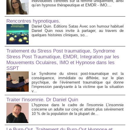
individuelles centrées sur la femme uniquement, ainsi
qu’en hypnose thérapeutique et EMDR - IMO....
Rencontres hypnotiques.
Daniel Quin. Editions Satas Avec son humour habituel
Daniel Quin nous invite à partager, au travers de
quelques histoires cliniques, so...
Traitement du Stress Post traumatique, Syndrome
Stress Post Traumatique, EMDR, Integration par les
Mouvements Oculaires, IMO et Hypnose dans les
SSPT
Le Syndrome du stress post-traumatique est la
conséquence, immédiate ou différée, sur le plan
psychique, de l’événement traumatique qui donne
l’impression paralysante à la victime que la situation
v...
Traiter l'insomnie. Dr Daniel Quin
L'hypnose dans le cadre de l'insomnie L’insomnie
concerne un adulte sur cinq et atteint plus sévèrement
10 % de la population de la plupart de...
Le Burn-Out. Traitement du Burn-Out,Hypnose et