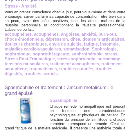
Stress - Anxiété
Vous en prenez conscience chaque jour, pour vous-même et dans votre
entourage, savoir parfaire sa capacité de concentration, être bien dans
sa peau, avoir des idées positives, sont les atouts maîtres de la
réussite personnelle et conditionnent la réussite professionnelle.
L’absence ou la...
accouphènes
,
acouphènes
,
angoisse
,
anxiété
,
burn-out
,
chocs émotionnels
,
dépression
,
dhea
,
douleurs articulaires
,
douleurs chroniques
,
envie de suicide
,
fatigue
,
insomnie
,
maladies cardio-vasculaires
,
somatisation
,
Sophrologie
,
sophrologue
,
sophrothérapeute
,
sophrothérapie
,
stress
,
Stress Post-Traumatique
,
stress sophrologie
,
surmenage
,
tensions musculaires
,
traitement accouphenes
,
traitement
acouphene
,
traumatismes
,
troubles cutanés
,
troubles
digestifs
,
troubles sexuels
Spasmophilie et traitement : Zincum métalicum, le
grand épuisé
Spasmophilie
Chaque remède homéopathique est prescrit
en fonction des caractéristiques
psychologiques et physiques du patient. En
fonction du principe de similitude à chaque
caractère correspond un remède. C’est un
grand fatigué de la matière médicale. Il présente une asthénie totale à