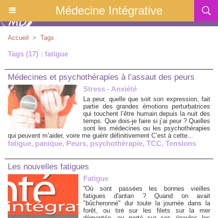
Médecine Intégrative
Accueil
>
Tags
Tags (17) : fatigue
Médecines et psychothérapies à l’assaut des peurs
Stress - Anxiété
La peur, quelle que soit son expression, fait
partie des grandes émotions perturbatrices
qui touchent l’être humain depuis la nuit des
temps. Que dois-je faire si j’ai peur ? Quelles
sont les médecines ou les psychothérapies
qui peuvent m’aider, voire me guérir définitivement C’est à cette...
fatigue
,
panique
,
Peurs
,
psychothérapie
,
TCC
,
Tensions
Les nouvelles fatigues
Fatigue
''Où sont passées les bonnes vieilles
fatigues d'antan ? Quand on avait
"bûcheronné" dur toute la journée dans la
forêt, ou tiré sur les filets sur la mer
démontée, ou porté sur ses épaules les