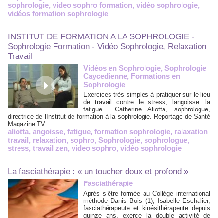
sophrologie
,
video sophro formation
,
vidéo sophrologie
,
vidéos formation sophrologie
INSTITUT DE FORMATION A LA SOPHROLOGIE -
Sophrologie Formation - Vidéo Sophrologie, Relaxation
Travail
Vidéos en Sophrologie, Sophrologie
Caycedienne, Formations en
Sophrologie
Exercices très simples à pratiquer sur le lieu
de travail contre le stress, langoisse, la
fatigue... Catherine Aliotta, sophrologue,
directrice de lInstitut de formation à la sophrologie. Reportage de Santé
Magazine TV.
aliotta
,
angoisse
,
fatigue
,
formation sophrologie
,
ralaxation
travail
,
relaxation
,
sophro
,
Sophrologie
,
sophrologue
,
stress
,
travail zen
,
video sophro
,
vidéo sophrologie
La fasciathérapie : « un toucher doux et profond »
Fasciathérapie
Après s’être formée au Collège international
méthode Danis Bois (1), Isabelle Eschalier,
fasciathérapeute et kinésithérapeute depuis
quinze ans, exerce la double activité de