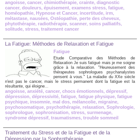
angoisse
,
cancer
,
chimiothérapie
,
crainte
,
diagnostic
cancer
,
douleurs
,
épuisement
,
examens stress
,
fatigue
,
homéopathie
,
Hypnose et Cancer
,
incertitude
,
irm
,
métastase
,
nausées
,
Ostéopathie
,
perte des cheveux
,
phytothérapie
,
radiothérapie
,
scanner
,
soins palliatifs
,
solitude
,
stress
,
traitement cancer
La Fatigue: Méthodes de Relaxation et Fatigue
Fatigue
Etude Comparative des Méthodes de
Relaxation Je suis fatigué mais je me soigne
grâce à la relaxation. "Heureusement des
thérapeutes sophrologues psychanalystes
pensent à vous." La maladie du XXe siècle
n'est pas le cancer, mais le stress permanent dont la fatigue est la
résultante, qui éloigne...
angoisse
,
anxiété
,
cancer
,
chocs émotionnels
,
dépressif
,
dépression
,
dépressivité
,
fatigue
,
fatigue physique
,
fatigue
psychique
,
insomnie
,
mal dos
,
mélancolie
,
migraine
,
psychosomatique
,
psychothérapie
,
relaxation
,
Sophrologie
,
sophrologue
,
sophronisation
,
stress
,
surmenage
,
syndrome dépressif
,
traumatismes
,
trouble sommeil
Traitement du Stress et de la Fatigue et de la
Dépression par la Sophrothérapie