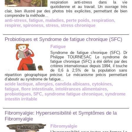
respiration anti-stress dans la vie
quotidienne et au travail. Un ouvrage très
clair, bien illustré par des photos très explicites, permettant de bien
comprendre la méthode...
anti-stress
,
fatigue
,
maladies
,
perte poids
,
respiration
,
respirer
,
spironess
,
stress
,
stress chronique
Probiotiques et Syndrome de fatigue chronique (SFC)
Fatigue
Syndrome de fatigue chronique (SFC). Dr
Philippe TOURNESAC Le syndrome de
fatigue chronique (SFC) a été défini par des
critères internationaux depuis 1994, il touche
de 0,6 à 2,5% de la population sans
répartition géographique précise. Le mécanisme précis permettant
d’aboutir au syndrome de fatigue...
acide lactique
,
allergies
,
candida albicans
,
cytokines
,
fatigue
,
flore intestinale
,
intolérances alimentaires
,
probiotiques
,
SFC
,
syndrome fatigue chronique
,
syndrome
intestin irritable
Fibromyalgie: Hypersensibilité et Symptômes de la
Fibromyalgie
Fibromyalgie