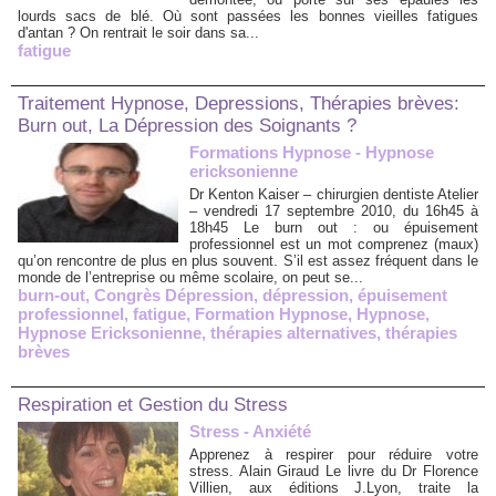
lourds sacs de blé. Où sont passées les bonnes vieilles fatigues
d'antan ? On rentrait le soir dans sa...
fatigue
Traitement Hypnose, Depressions, Thérapies brèves:
Burn out, La Dépression des Soignants ?
Formations Hypnose - Hypnose
ericksonienne
Dr Kenton Kaiser – chirurgien dentiste Atelier
– vendredi 17 septembre 2010, du 16h45 à
18h45 Le burn out : ou épuisement
professionnel est un mot comprenez (maux)
qu’on rencontre de plus en plus souvent. S’il est assez fréquent dans le
monde de l’entreprise ou même scolaire, on peut se...
burn-out
,
Congrès Dépression
,
dépression
,
épuisement
professionnel
,
fatigue
,
Formation Hypnose
,
Hypnose
,
Hypnose Ericksonienne
,
thérapies alternatives
,
thérapies
brèves
Respiration et Gestion du Stress
Stress - Anxiété
Apprenez à respirer pour réduire votre
stress. Alain Giraud Le livre du Dr Florence
Villien, aux éditions J.Lyon, traite la