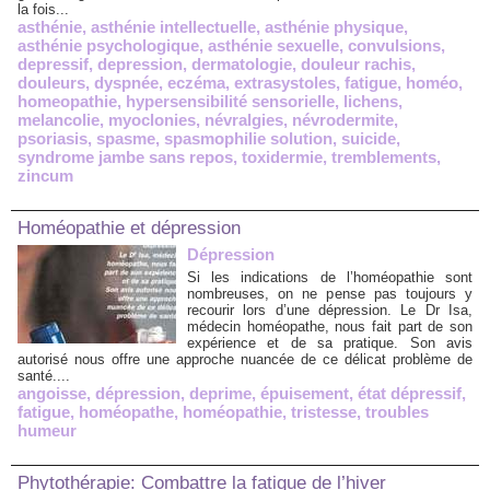
la fois...
asthénie
,
asthénie intellectuelle
,
asthénie physique
,
asthénie psychologique
,
asthénie sexuelle
,
convulsions
,
depressif
,
depression
,
dermatologie
,
douleur rachis
,
douleurs
,
dyspnée
,
eczéma
,
extrasystoles
,
fatigue
,
homéo
,
homeopathie
,
hypersensibilité sensorielle
,
lichens
,
melancolie
,
myoclonies
,
névralgies
,
névrodermite
,
psoriasis
,
spasme
,
spasmophilie solution
,
suicide
,
syndrome jambe sans repos
,
toxidermie
,
tremblements
,
zincum
Homéopathie et dépression
Dépression
Si les indications de l’homéopathie sont
nombreuses, on ne pense pas toujours y
recourir lors d’une dépression. Le Dr Isa,
médecin homéopathe, nous fait part de son
expérience et de sa pratique. Son avis
autorisé nous offre une approche nuancée de ce délicat problème de
santé....
angoisse
,
dépression
,
deprime
,
épuisement
,
état dépressif
,
fatigue
,
homéopathe
,
homéopathie
,
tristesse
,
troubles
humeur
Phytothérapie: Combattre la fatigue de l’hiver