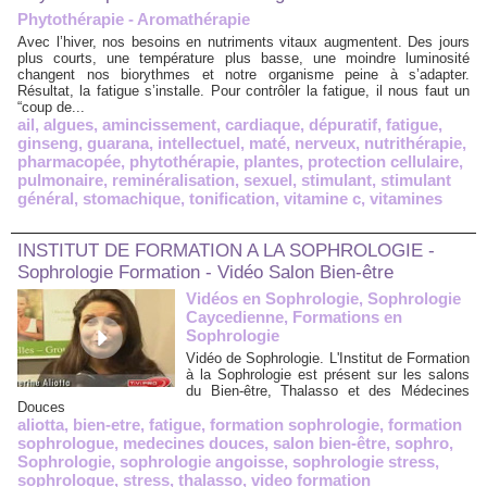
Phytothérapie - Aromathérapie
Avec l’hiver, nos besoins en nutriments vitaux augmentent. Des jours
plus courts, une température plus basse, une moindre luminosité
changent nos biorythmes et notre organisme peine à s’adapter.
Résultat, la fatigue s’installe. Pour contrôler la fatigue, il nous faut un
“coup de...
ail
,
algues
,
amincissement
,
cardiaque
,
dépuratif
,
fatigue
,
ginseng
,
guarana
,
intellectuel
,
maté
,
nerveux
,
nutrithérapie
,
pharmacopée
,
phytothérapie
,
plantes
,
protection cellulaire
,
pulmonaire
,
reminéralisation
,
sexuel
,
stimulant
,
stimulant
général
,
stomachique
,
tonification
,
vitamine c
,
vitamines
INSTITUT DE FORMATION A LA SOPHROLOGIE -
Sophrologie Formation - Vidéo Salon Bien-être
Vidéos en Sophrologie, Sophrologie
Caycedienne, Formations en
Sophrologie
Vidéo de Sophrologie. L'Institut de Formation
à la Sophrologie est présent sur les salons
du Bien-être, Thalasso et des Médecines
Douces
aliotta
,
bien-etre
,
fatigue
,
formation sophrologie
,
formation
sophrologue
,
medecines douces
,
salon bien-être
,
sophro
,
Sophrologie
,
sophrologie angoisse
,
sophrologie stress
,
sophrologue
,
stress
,
thalasso
,
video formation