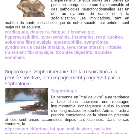
L’hypersensibilité sous toutes ses formes La
prise en charge du terrain hypersensible et
des pathologies neurofonctionnelles est un
défi au système de santé et à la
spécialisation. Les implications, tant en
matière de santé individuelle que de notre société tout entière, sont
majeures et souvent...
cardiaques
,
douleurs
,
fatigue
,
fibromyalgie
,
hypersensibilité
,
hypersensible
,
insomnies
,
respiratoires
,
solutions fibromyalgie
,
spasmophilie
,
symptômes
,
syndrome de vessie instable
,
syndrome intestin irritable
,
traitement fibromyalgie
,
troubles digestifs
,
troubles
sommeils
Sophrologie, Sophrothérapie: De la respiration à la
pensée positive, accompagnement progressif par la
sophrologie
Sophrologie
La personne en “mal de vivre” aura tendance
à faire d’une taupinière une montagne
insurmontable, conséquence le plus souvent
d’un long malaise existentiel. Admis, il aide à
prendre conscience de la situation présente
et des souffrances accumulées depuis tant d’années. Dans le cas
contraire, la...
dépression
,
déprime
,
fatigue
,
mal de vivre
,
mal-être
,
malheur
,
pensée positive
,
respiration
,
sophro
,
Sophrologie
,