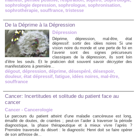
sophrologie depression
,
sophrologue
,
sophronisation
,
sophrothérapie
,
souffrance
,
tristesse
De la Déprime à la Dépression
Dépression
Déprime, dépression, mal-être, état
dépressif: sortir des idées noires Si une
vision noire du monde et une perte de foi en
l’avenir sont des signes précurseurs
classiques de la dépression, ils sont loin
d’être les seuls. Et le praticien doit souvent savoir décrypter des
manifestations à première...
dégout
,
dépression
,
déprime
,
désespéré
,
désespoir
,
douleur
,
état dépressif
,
fatigue
,
idées noires
,
mal-être
,
souffrance
Cancer: Incertitudes et solitude du patient face au
cancer
Cancer - Cancerologie
Le parcours du patient atteint d’une maladie cancéreuse est long,
émaillé de doutes, de craintes ; peut-on l’aider à traverser la période
diagnostique, la phase thérapeutique et à mieux vivre l’après ?
Première traversée du désert : le diagnostic Henri doit se faire opérer
de son arthrose de...