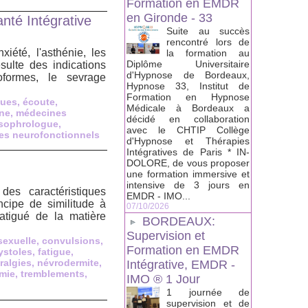
Formation en EMDR
en Gironde - 33
nté Intégrative
Suite au succès
rencontré lors de
xiété, l'asthénie, les
la formation au
Diplôme Universitaire
sulte des indications
d'Hypnose de Bordeaux,
oformes, le sevrage
Hypnose 33, Institut de
Formation en Hypnose
ques
,
écoute
,
Médicale à Bordeaux a
ne
,
médecines
décidé en collaboration
sophrologue
,
avec le CHTIP Collège
les neurofonctionnels
d'Hypnose et Thérapies
Intégratives de Paris * IN-
DOLORE, de vous proposer
une formation immersive et
intensive de 3 jours en
es caractéristiques
EMDR - IMO...
ncipe de similitude à
07/10/2026
atigué de la matière
BORDEAUX:
Supervision et
sexuelle
,
convulsions
,
Formation en EMDR
ystoles
,
fatigue
,
ralgies
,
névrodermite
,
Intégrative, EMDR -
rmie
,
tremblements
,
IMO ® 1 Jour
1 journée de
supervision et de