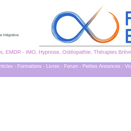
s, EMDR - IMO, Hypnose, Ostéopathie, Thérapies Brèves
rticles -
Formations -
Livres -
Forum -
Petites Annonces -
Vi