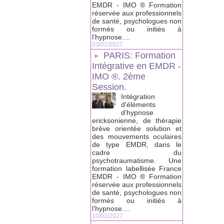
EMDR - IMO ® Formation
réservée aux professionnels
de santé, psychologues non
formés ou initiés à
l’hypnose....
03/02/2027
PARIS: Formation
Intégrative en EMDR -
IMO ®. 2ème
Session.
Intégration
d'éléments
d'hypnose
ericksonienne, de thérapie
brève orientée solution et
des mouvements oculaires
de type EMDR, dans le
cadre du
psychotraumatisme. Une
formation labellisée France
EMDR - IMO ® Formation
réservée aux professionnels
de santé, psychologues non
formés ou initiés à
l’hypnose....
10/03/2027