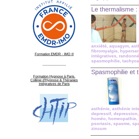
Le thermalisme :
anxiété
,
aquagym
,
ast
fibromyalgie
,
hypersen
Formation EMDR - IMO ®
intégratives
,
randonn
spasmophilie
,
tachyca
-------------------
Spasmophilie et 
Formation Hypnose à Paris.
Collège d'Hypnose & Thérapies
Intégratives de Paris
asthénie
,
asthénie inte
depressif
,
depression
homéo
,
homeopathie
,
psoriasis
,
spasme
,
spa
zincum