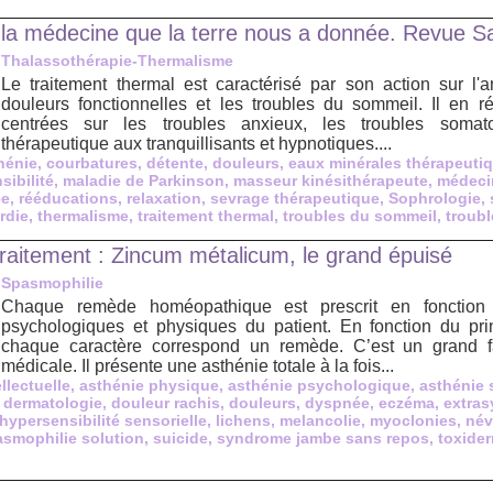
 la médecine que la terre nous a donnée. Revue Sa
Thalassothérapie-Thermalisme
Le traitement thermal est caractérisé par son action sur l'an
douleurs fonctionnelles et les troubles du sommeil. Il en ré
centrées sur les troubles anxieux, les troubles somat
thérapeutique aux tranquillisants et hypnotiques....
hénie
,
courbatures
,
détente
,
douleurs
,
eaux minérales thérapeuti
sibilité
,
maladie de Parkinson
,
masseur kinésithérapeute
,
médeci
ée
,
rééducations
,
relaxation
,
sevrage thérapeutique
,
Sophrologie
,
rdie
,
thermalisme
,
traitement thermal
,
troubles du sommeil
,
troub
traitement : Zincum métalicum, le grand épuisé
Spasmophilie
Chaque remède homéopathique est prescrit en fonction d
psychologiques et physiques du patient. En fonction du pri
chaque caractère correspond un remède. C’est un grand f
médicale. Il présente une asthénie totale à la fois...
llectuelle
,
asthénie physique
,
asthénie psychologique
,
asthénie 
,
dermatologie
,
douleur rachis
,
douleurs
,
dyspnée
,
eczéma
,
extras
hypersensibilité sensorielle
,
lichens
,
melancolie
,
myoclonies
,
név
smophilie solution
,
suicide
,
syndrome jambe sans repos
,
toxide