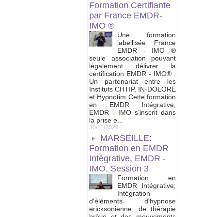
Formation Certifiante
par France EMDR-
IMO ®
Une formation
labellisée France
EMDR - IMO ®
seule association pouvant
légalement délivrer la
certification EMDR - IMO® .
Un partenariat entre les
Instituts CHTIP, IN-DOLORE
et Hypnotim Cette formation
en EMDR Intégrative,
EMDR - IMO s’inscrit dans
la prise e...
30/11/2026
MARSEILLE:
Formation en EMDR
Intégrative, EMDR -
IMO. Session 3
Formation en
EMDR Intégrative:
Intégration
d'éléments d'hypnose
ericksonienne, de thérapie
brève et des mouvements