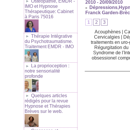
Ostéopathie, EMDR -
2010
- 20/09/2010
IMO et Hypnose
Dépressions,Hypno
Thérapeutique: Cabinet
Franck Garden-Brè
à Paris 75016
1
2
3
Acouphènes
|
Ca
Thérapie Intégrative
Cervicalgies
|
Dé
du Psychotraumatisme.
traitements en uro
Traitement EMDR - IMO
Régurgitation du
Syndrome de l'Intes
obsessionel compu
La proprioception :
notre sensorialité
profonde
Quelques articles
rédigés pour la revue
Hypnose et Thérapies
Brèves sur le web.