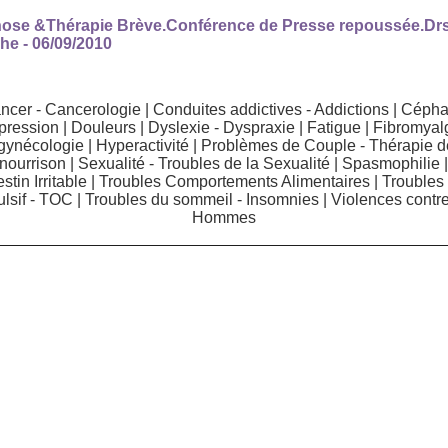
se &Thérapie Brève.Conférence de Presse repoussée.Drs 
che
- 06/09/2010
ncer - Cancerologie
|
Conduites addictives - Addictions
|
Céphal
pression
|
Douleurs
|
Dyslexie - Dyspraxie
|
Fatigue
|
Fibromyal
-gynécologie
|
Hyperactivité
|
Problèmes de Couple - Thérapie 
 nourrison
|
Sexualité - Troubles de la Sexualité
|
Spasmophilie
tin Irritable
|
Troubles Comportements Alimentaires
|
Troubles
lsif - TOC
|
Troubles du sommeil - Insomnies
|
Violences contr
Hommes