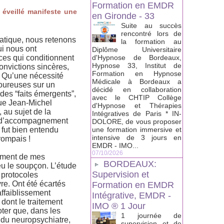
Formation en EMDR
 éveillé manifeste une
en Gironde - 33
Suite au succès
rencontré lors de
ratique, nous retenons
la formation au
ui nous ont
Diplôme Universitaire
nces qui conditionnent
d'Hypnose de Bordeaux,
Hypnose 33, Institut de
onvictions sincères,
Formation en Hypnose
. Qu’une nécessité
Médicale à Bordeaux a
goureuses sur un
décidé en collaboration
des “faits émergents”,
avec le CHTIP Collège
ue Jean-Michel
d'Hypnose et Thérapies
, au sujet de la
Intégratives de Paris * IN-
es d’accompagnement
DOLORE, de vous proposer
 fut bien entendu
une formation immersive et
intensive de 3 jours en
trompais !
EMDR - IMO...
07/10/2026
sement de mes
BORDEAUX:
 eu le soupçon. L’étude
Supervision et
s protocoles
re. Ont été écartés
Formation en EMDR
affaiblissement
Intégrative, EMDR -
dont le traitement
IMO ® 1 Jour
oter que, dans les
1 journée de
 du neuropsychiatre,
supervision et de