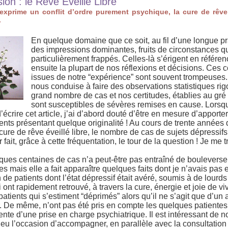
ion : le Rêve Éveillé Libre
xprime un conflit d’ordre purement psychique, la cure de rêve
.
En quelque domaine que ce soit, au fil d’une longue p
des impressions dominantes, fruits de circonstances q
particulièrement frappés. Celles-là s’érigent en référe
ensuite la plupart de nos réflexions et décisions. Ces c
issues de notre “expérience” sont souvent trompeuses
nous conduise à faire des observations statistiques ri
grand nombre de cas et nos certitudes, établies au gré 
sont susceptibles de sévères remises en cause. Lorsq
’écrire cet article, j’ai d’abord douté d’être en mesure d’apporter
ents présentant quelque originalité ! Au cours de trente anné
cure de rêve éveillé libre, le nombre de cas de sujets dépressifs
 fait, grâce à cette fréquentation, le tour de la question ! Je me 
lques centaines de cas n’a peut-être pas entraîné de boulever
s mais elle a fait apparaître quelques faits dont je n’avais pas
on de patients dont l’état dépressif était avéré, soumis à de lourd
nt rapidement retrouvé, à travers la cure, énergie et joie de viv
tients qui s’estiment “déprimés” alors qu’il ne s’agit que d’un 
 De même, n’ont pas été pris en compte les quelques patientes 
ente d’une prise en charge psychiatrique. Il est intéressant de n
 eu l’occasion d’accompagner, en parallèle avec la consultation