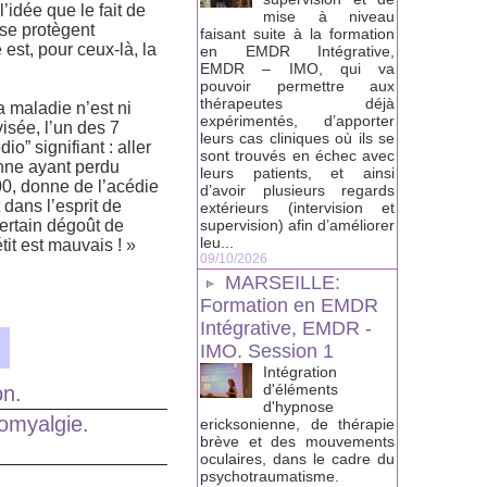
’idée que le fait de
mise à niveau
 se protègent
faisant suite à la formation
est, pour ceux-là, la
en EMDR Intégrative,
EMDR – IMO, qui va
pouvoir permettre aux
thérapeutes déjà
a maladie n’est ni
expérimentés, d’apporter
visée, l’un des 7
leurs cas cliniques où ils se
io” signifiant : aller
sont trouvés en échec avec
sonne ayant perdu
leurs patients, et ainsi
00, donne de l’acédie
d’avoir plusieurs regards
 dans l’esprit de
extérieurs (intervision et
certain dégoût de
supervision) afin d’améliorer
leu...
it est mauvais ! »
09/10/2026
MARSEILLE:
Formation en EMDR
Intégrative, EMDR -
IMO. Session 1
Intégration
d'éléments
on.
d'hypnose
romyalgie.
ericksonienne, de thérapie
brève et des mouvements
oculaires, dans le cadre du
psychotraumatisme.