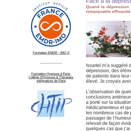
Face à la dépress
Quand la dépression e
remarquable efficacité
Formation EMDR - IMO ®
-------------------
Issartel m’a suggéré d
dépression, des élém
Formation Hypnose à Paris.
de patients dans leur 
Collège d'Hypnose & Thérapies
élevé. Je croyais avoir
Intégratives de Paris
L’observation de que
conclusions antérieure
a porté sur la situati
médicamenteux et qui o
les nombreux cas de pa
passager de l’humeur.
relevait de façon évid
quelques cas que j’ai