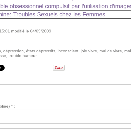
ble obsessionnel compulsif par l’utilisation d’ima
nine: Troubles Sexuels chez les Femmes
15:01 modifié le 04/09/2009
s
,
dépression
,
états dépressifs
,
inconscient
,
joie vivre
,
mal de vivre
,
mal
esse
,
trouble humeur
liée) * :