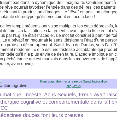
traient pas dans la dynamique de l’imaginaire. Contrairement à l
de rêve pourrait favoriser l’entrée dans des délires, ces patients
refusant la production d’images. Le “rêve” en position allongée 
plainte stéréotype qu’ils émettaient en face à face !
e les temps présents ont vu se multiplier les états dépressifs, l
éfinie. Un fait l’atteste clairement : avant que la liste en fut ré
 par l’Eglise était l’“acédie”. Le mot fut construit à partir de “céd
e. Le a privatif en retournait le sens, désignant l’état d’une per
vre, en proie au découragement. Saint Jean de Damas, vers l’an 7
amment moderne : « elle est une tristesse accablante qui produit
 telle qu’il n’a plus envie de rien faire. L’acédie implique un 
t un péché car ce qui est mauvais dans les mouvements de l’appét
voiter, avoir envie)
Pour vous abonner à la revue Santé Intégrative
cliquez ici
umatique, Inceste, Abus Sexuels, Freud avait rais
a thérapie cognitive et comportementale dans la fib
 TCC
édecines douces font leurs preuves