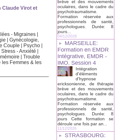
brève et des mouvements
oculaires, dans le cadre du
Claude Virot et
psychotraumatisme.
Formation réservée aux
professionnels de santé,
psychologues. Durée: 8
jours...
ées - Migraines
|
04/12/2026
gie
|
Gynécologie,
MARSEILLE:
de Couple
|
Psycho
|
Formation en EMDR
|
Stress - Anxiété
|
Intégrative, EMDR -
 mémoire
|
Trouble
IMO. Session 4
e les Femmes & les
Intégration
d'éléments
d'hypnose
ericksonienne, de thérapie
brève et des mouvements
oculaires, dans le cadre du
psychotraumatisme.
Formation réservée aux
professionnels de santé,
psychologues. Durée: 8
jours Cette formation se
déroule une fois par an...
11/12/2026
STRASBOURG: