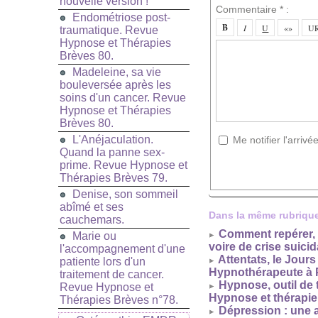
nouvelle version !
Commentaire * :
Endométriose post-
traumatique. Revue
Hypnose et Thérapies
Brèves 80.
Madeleine, sa vie
bouleversée après les
soins d'un cancer. Revue
Hypnose et Thérapies
Brèves 80.
L'Anéjaculation.
Me notifier l'arri
Quand la panne sex-
prime. Revue Hypnose et
Thérapies Brèves 79.
Denise, son sommeil
abîmé et ses
Dans la même rubrique
cauchemars.
Comment repérer, é
Marie ou
voire de crise suicid
l'accompagnement d'une
Attentats, le Jour
patiente lors d'un
Hypnothérapeute à 
traitement de cancer.
Hypnose, outil de t
Revue Hypnose et
Hypnose et thérapie
Thérapies Brèves n°78.
Dépression : une a