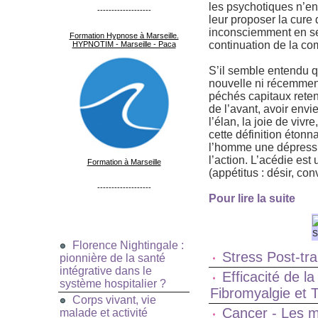
les psychotiques n’en
-------------------
leur proposer la cure 
inconsciemment en se 
Formation Hypnose à Marseille.
continuation de la com
HYPNOTIM - Marseille - Paca
S’il semble entendu qu
nouvelle ni récemment d
péchés capitaux retenus
de l’avant, avoir envi
l’élan, la joie de vi
cette définition étonn
l’homme une dépression
l’action. L’acédie es
Formation à Marseille
(appétitus : désir, con
-------------------
Pour lire la suite
Florence Nightingale :
Stress Post-tra
pionnière de la santé
intégrative dans le
Efficacité de l
système hospitalier ?
Fibromyalgie et
Corps vivant, vie
Cancer - Les m
malade et activité