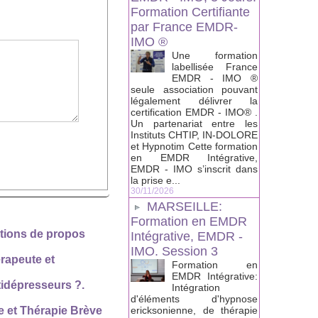
Formation Certifiante
par France EMDR-
IMO ®
Une formation
labellisée France
EMDR - IMO ®
seule association pouvant
légalement délivrer la
certification EMDR - IMO® .
Un partenariat entre les
Instituts CHTIP, IN-DOLORE
et Hypnotim Cette formation
en EMDR Intégrative,
EMDR - IMO s’inscrit dans
la prise e...
30/11/2026
MARSEILLE:
Formation en EMDR
ations de propos
Intégrative, EMDR -
IMO. Session 3
érapeute et
Formation en
EMDR Intégrative:
ntidépresseurs ?.
Intégration
d'éléments d'hypnose
ericksonienne, de thérapie
 et Thérapie Brève