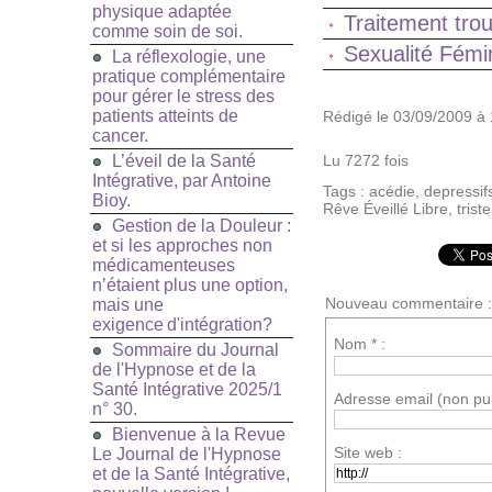
physique adaptée
Traitement trou
comme soin de soi.
Sexualité Fémi
La réflexologie, une
pratique complémentaire
pour gérer le stress des
patients atteints de
Rédigé le 03/09/2009 à 
cancer.
L’éveil de la Santé
Lu 7272 fois
Intégrative, par Antoine
Tags
:
acédie
,
depressif
Bioy.
Rêve Éveillé Libre
,
trist
Gestion de la Douleur :
et si les approches non
médicamenteuses
n’étaient plus une option,
Nouveau commentaire :
mais une
exigence d'intégration?
Nom * :
Sommaire du Journal
de l'Hypnose et de la
Santé Intégrative 2025/1
Adresse email (non pub
n° 30.
Bienvenue à la Revue
Site web :
Le Journal de l'Hypnose
et de la Santé Intégrative,