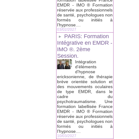
formation labellisée France
EMDR - IMO ® Formation
réservée aux professionnels
de santé, psychologues non
formés ou initiés à
l’hypnose....
03/02/2027
PARIS: Formation
Intégrative en EMDR -
IMO ®. 2ème
Session.
Intégration
d'éléments
d'hypnose
ericksonienne, de thérapie
brève orientée solution et
des mouvements oculaires
de type EMDR, dans le
cadre du
psychotraumatisme. Une
formation labellisée France
EMDR - IMO ® Formation
réservée aux professionnels
de santé, psychologues non
formés ou initiés à
l’hypnose....
10/03/2027