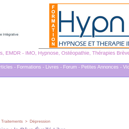
s, EMDR - IMO, Hypnose, Ostéopathie, Thérapies Brèves
rticles -
Formations -
Livres -
Forum -
Petites Annonces -
Vi
 Traitements
>
Dépression