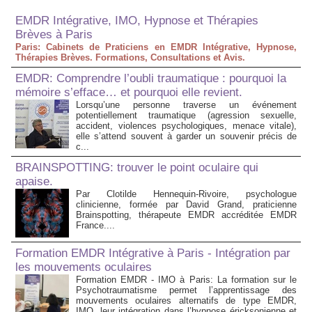
EMDR Intégrative, IMO, Hypnose et Thérapies
Brèves à Paris
Paris: Cabinets de Praticiens en EMDR Intégrative, Hypnose,
Thérapies Brèves. Formations, Consultations et Avis.
EMDR: Comprendre l’oubli traumatique : pourquoi la
mémoire s’efface… et pourquoi elle revient.
Lorsqu’une personne traverse un événement
potentiellement traumatique (agression sexuelle,
accident, violences psychologiques, menace vitale),
elle s’attend souvent à garder un souvenir précis de
c...
BRAINSPOTTING: trouver le point oculaire qui
apaise.
Par Clotilde Hennequin-Rivoire, psychologue
clinicienne, formée par David Grand, praticienne
Brainspotting, thérapeute EMDR accréditée EMDR
France....
Formation EMDR Intégrative à Paris - Intégration par
les mouvements oculaires
Formation EMDR - IMO à Paris: La formation sur le
Psychotraumatisme permet l’apprentissage des
mouvements oculaires alternatifs de type EMDR,
IMO, leur intégration dans l’hypnose éricksonienne et