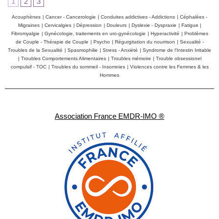
1
2
3
Acouphènes
|
Cancer - Cancerologie
|
Conduites addictives - Addictions
|
Céphalées -
Migraines
|
Cervicalgies
|
Dépression
|
Douleurs
|
Dyslexie - Dyspraxie
|
Fatigue
|
Fibromyalgie
|
Gynécologie, traitements en uro-gynécologie
|
Hyperactivité
|
Problèmes
de Couple - Thérapie de Couple
|
Psycho
|
Régurgitation du nourrison
|
Sexualité -
Troubles de la Sexualité
|
Spasmophilie
|
Stress - Anxiété
|
Syndrome de l'Intestin Irritable
|
Troubles Comportements Alimentaires
|
Troubles mémoire
|
Trouble obsessionel
compulsif - TOC
|
Troubles du sommeil - Insomnies
|
Violences contre les Femmes & les
Hommes
Association France EMDR-IMO ®