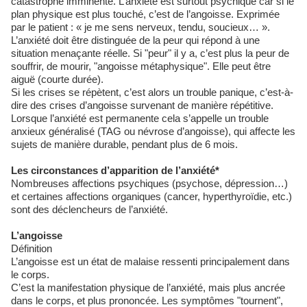
catastrophe imminente. L’anxiété est surtout psychique car si le
plan physique est plus touché, c’est de l’angoisse. Exprimée
par le patient : « je me sens nerveux, tendu, soucieux… ».
L’anxiété doit être distinguée de la peur qui répond à une
situation menaçante réelle. Si "peur" il y a, c’est plus la peur de
souffrir, de mourir, "angoisse métaphysique". Elle peut être
aiguë (courte durée).
Si les crises se répètent, c’est alors un trouble panique, c’est-à-
dire des crises d’angoisse survenant de manière répétitive.
Lorsque l’anxiété est permanente cela s’appelle un trouble
anxieux généralisé (TAG ou névrose d’angoisse), qui affecte les
sujets de manière durable, pendant plus de 6 mois.
Les circonstances d’apparition de l’anxiété*
Nombreuses affections psychiques (psychose, dépression…)
et certaines affections organiques (cancer, hyperthyroïdie, etc.)
sont des déclencheurs de l’anxiété.
L’angoisse
Définition
L’angoisse est un état de malaise ressenti principalement dans
le corps.
C’est la manifestation physique de l’anxiété, mais plus ancrée
dans le corps, et plus prononcée. Les symptômes "tournent",