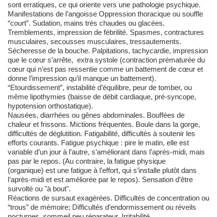
sont erratiques, ce qui oriente vers une pathologie psychique.
Manifestations de l’angoisse Oppression thoracique ou souffle
“court”. Sudation, mains très chaudes ou glacées.
Tremblements, impression de fébrilité. Spasmes, contractures
musculaires, secousses musculaires, tressautements.
Sécheresse de la bouche. Palpitations, tachycardie, impression
que le cœur s’arrête, extra systole (contraction prématurée du
cœur qui n’est pas ressentie comme un battement de cœur et
donne l’impression qu’il manque un battement).
“Etourdissement”, instabilité d’équilibre, peur de tomber, ou
même lipothymies (baisse de débit cardiaque, pré-syncope,
hypotension orthostatique). 
Nausées, diarrhées ou gênes abdominales. Bouffées de
chaleur et frissons. Mictions fréquentes. Boule dans la gorge,
difficultés de déglutition. Fatigabilité, difficultés à soutenir les
efforts courants. Fatigue psychique : pire le matin, elle est
variable d’un jour à l’autre, s’améliorant dans l’après-midi, mais
pas par le repos. (Au contraire, la fatigue physique
(organique) est une fatigue à l’effort, qui s’installe plutôt dans
l’après-midi et est améliorée par le repos). Sensation d’être
survolté ou "à bout". 
Réactions de sursaut exagérées. Difficultés de concentration ou
“trous” de mémoire; Difficultés d’endormissement ou réveils
nocturnes, sommeil peu réparateur. Irritabilité.