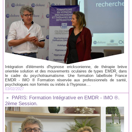
Intégration d'éléments d'hypnose ericksonienne, de thérapie brève
orientée solution et des mouvements oculaires de types EMDR, dans
le cadre du psychotraumatisme. Une formation labellisée France
EMDR - IMO ® Formation réservée aux professionnels de santé,
psychologues non formés ou initiés à l’hypnose....
03/02/2027
PARIS: Formation Intégrative en EMDR - IMO ®.
2ème Session.