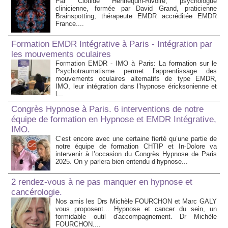
Par Clotilde Hennequin-Rivoire, psychologue
clinicienne, formée par David Grand, praticienne
Brainspotting, thérapeute EMDR accréditée EMDR
France....
Formation EMDR Intégrative à Paris - Intégration par
les mouvements oculaires
Formation EMDR - IMO à Paris: La formation sur le
Psychotraumatisme permet l’apprentissage des
mouvements oculaires alternatifs de type EMDR,
IMO, leur intégration dans l’hypnose éricksonienne et
l...
Congrès Hypnose à Paris. 6 interventions de notre
équipe de formation en Hypnose et EMDR Intégrative,
IMO.
C’est encore avec une certaine fierté qu’une partie de
notre équipe de formation CHTIP et In-Dolore va
intervenir à l’occasion du Congrès Hypnose de Paris
2025. On y parlera bien entendu d’hypnose...
2 rendez-vous à ne pas manquer en hypnose et
cancérologie.
Nos amis les Drs Michèle FOURCHON et Marc GALY
vous proposent... Hypnose et cancer du sein, un
formidable outil d'accompagnement. Dr Michèle
FOURCHON....