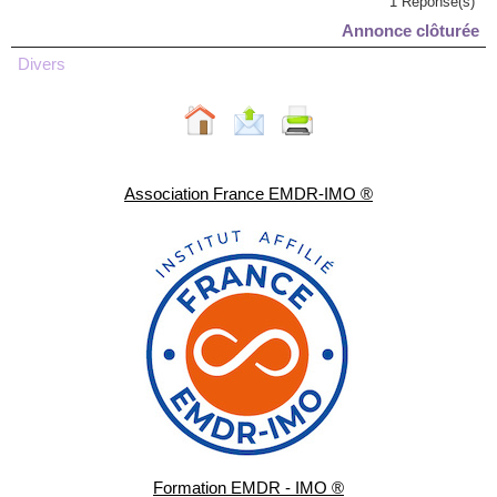
1 Réponse(s)
Annonce clôturée
Divers
Association France EMDR-IMO ®
Formation EMDR - IMO ®