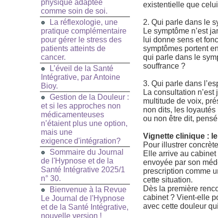
physique adaptée
existentielle que cel
comme soin de soi.
La réflexologie, une
2. Qui parle dans le 
pratique complémentaire
Le symptôme n’est ja
pour gérer le stress des
lui donne sens et fonc
patients atteints de
symptômes portent en 
cancer.
qui parle dans le symp
souffrance ?
L’éveil de la Santé
Intégrative, par Antoine
3. Qui parle dans l’es
Bioy.
La consultation n’est 
Gestion de la Douleur :
multitude de voix, pre
et si les approches non
non dits, les loyautés
médicamenteuses
ou non être dit, pensé
n’étaient plus une option,
mais une
Vignette clinique : l
exigence d'intégration?
Pour illustrer concre
Sommaire du Journal
Elle arrive au cabinet 
de l'Hypnose et de la
envoyée par son méde
Santé Intégrative 2025/1
prescription comme un
n° 30.
cette situation.
Dès la première renc
Bienvenue à la Revue
cabinet ? Vient-elle p
Le Journal de l'Hypnose
avec cette douleur qui
et de la Santé Intégrative,
nouvelle version !