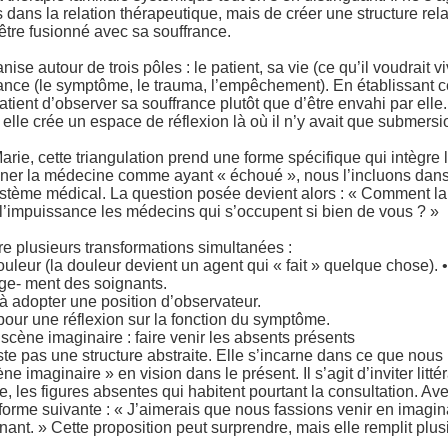
rs dans la relation thérapeutique, mais de créer une structure re
être fusionné avec sa souffrance.
nise autour de trois pôles : le patient, sa vie (ce qu’il voudrait v
france (le symptôme, le trauma, l’empêchement). En établissant c
ient d’observer sa souffrance plutôt que d’être envahi par elle
 elle crée un espace de réflexion là où il n’y avait que submersi
arie, cette triangulation prend une forme spécifique qui intègre 
nner la médecine comme ayant « échoué », nous l’incluons dans 
tème médical. La question posée devient alors : « Comment la
 l’impuissance les médecins qui s’occupent si bien de vous ? »
re plusieurs transformations simultanées :
ouleur (la douleur devient un agent qui « fait » quelque chose). • 
ge- ment des soignants.
t à adopter une position d’observateur.
pour une réflexion sur la fonction du symptôme.
scène imaginaire : faire venir les absents présents
este pas une structure abstraite. Elle s’incarne dans ce que nou
ne imaginaire » en vision dans le présent. Il s’agit d’inviter litt
e, les figures absentes qui habitent pourtant la consultation. Ave
forme suivante : « J’aimerais que nous fassions venir en imagin
nant. » Cette proposition peut surprendre, mais elle remplit plus