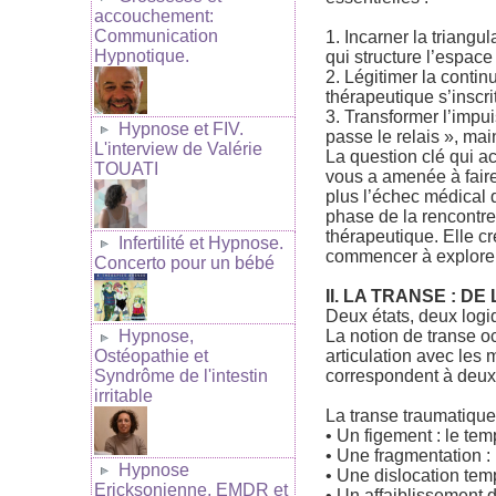
accouchement:
Communication
1. Incarner la triangu
Hypnotique.
qui structure l’espace
2. Légitimer la contin
thérapeutique s’inscr
3. Transformer l’impui
Hypnose et FIV.
passe le relais », mai
L'interview de Valérie
La question clé qui 
TOUATI
vous a amenée à fair
plus l’échec médical 
phase de la rencontre e
thérapeutique. Elle cr
Infertilité et Hypnose.
commencer à explorer 
Concerto pour un bébé
II. LA TRANSE : 
Deux états, deux logi
La notion de transe o
Hypnose,
articulation avec les
Ostéopathie et
correspondent à deux 
Syndrôme de l'intestin
irritable
La transe traumatique 
• Un figement : le tem
• Une fragmentation : 
Hypnose
• Une dislocation temp
Ericksonienne, EMDR et
• Un affaiblissement de