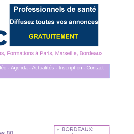
, Formations à Paris, Marseille, Bordeaux
déo -
Agenda -
Actualités -
Inscription -
Contact
BORDEAUX:
es 80.