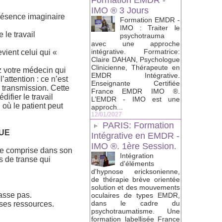
Formation EMDR -
IMO ® 3 Jours
présence imaginaire
Formation EMDR -
IMO : Traiter le
 le travail
psychotrauma
avec une approche
intégrative. Formatrice:
vient celui qui «
Claire DAHAN, Psychologue
Clinicienne, Thérapeute en
 votre médecin qui
EMDR Intégrative.
’attention : ce n’est
Enseignante Certifiée
a transmission. Cette
France EMDR IMO ®.
difier le travail
L’EMDR - IMO est une
 où le patient peut
approch...
12/01/2027
PARIS: Formation
QUE
Intégrative en EMDR -
IMO ®. 1ère Session.
tre comprise dans son
Intégration
s de transe qui
d'éléments
d'hypnose ericksonienne,
de thérapie brève orientée
solution et des mouvements
passe pas.
oculaires de types EMDR,
dans le cadre du
e ses ressources.
psychotraumatisme. Une
.
formation labellisée France