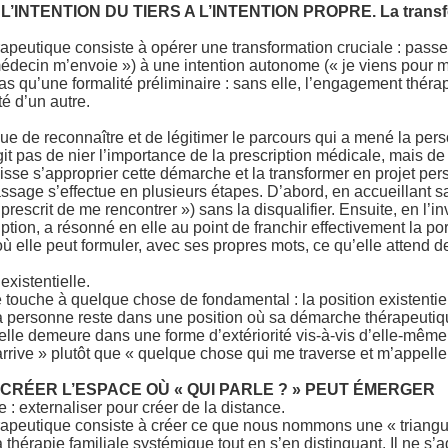
 L’INTENTION DU TIERS A L’INTENTION PROPRE. La transf
́rapeutique consiste à opérer une transformation cruciale : passe
édecin m’envoie ») à une intention autonome (« je viens pour m
s qu’une formalité préliminaire : sans elle, l’engagement thérap
é d’un autre.
ue de reconnaître et de légitimer le parcours qui a mené la pers
git pas de nier l’importance de la prescription médicale, mais de 
isse s’approprier cette démarche et la transformer en projet pe
ssage s’effectue en plusieurs étapes. D’abord, en accueillant sa 
rescrit de me rencontrer ») sans la disqualifier. Ensuite, en l’in
ption, a résonné en elle au point de franchir effectivement la po
ù elle peut formuler, avec ses propres mots, ce qu’elle attend d
existentielle.
re touche à quelque chose de fondamental : la position existentiel
a personne reste dans une position où sa démarche thérapeutiqu
 elle demeure dans une forme d’extériorité vis-à-vis d’elle-mêm
rive » plutôt que « quelque chose qui me traverse et m’appelle 
 CRÉER L’ESPACE OÙ « QUI PARLE ? » PEUT ÉMERGER
le : externaliser pour créer de la distance.
apeutique consiste à créer ce que nous nommons une « triangula
 thérapie familiale systémique tout en s’en distinguant. Il ne s