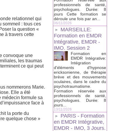
Formation réservée aux
professionnels de santé,
psychologues. Durée: 8
jours Cette formation se
monde relationnel qui
déroule une fois par an...
06/11/2026
du sommeil : tous ces
 Poser la question «
MARSEILLE:
e à travers cette
Formation en EMDR
Intégrative, EMDR -
IMO. Session 2
Formation en
Elle convoque une
EMDR Intégrative:
amiliales, les traumas
Intégration
éterminent ce qui peut
d'éléments d'hypnose
ericksonienne, de thérapie
brève et des mouvements
oculaires, dans le cadre du
psychotraumatisme.
 nous nommerons Marie.
Formation réservée aux
se. Elle a été
professionnels de santé,
Le médecin formule sa
psychologues. Durée: 8
 d’impuissance face à
jours...
13/11/2026
hit la porte du
PARIS - Formation
faire quelque chose »
en EMDR Intégrative,
EMDR - IMO, 3 Jours.