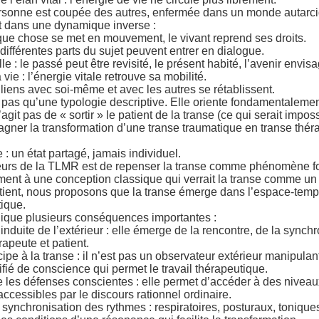
ersonne est coupée des autres, enfermée dans un monde autarci
rit dans une dynamique inverse :
lque chose se met en mouvement, le vivant reprend ses droits.
 différentes parts du sujet peuvent entrer en dialogue.
e : le passé peut être revisité, le présent habité, l’avenir envisa
vie : l’énergie vitale retrouve sa mobilité.
liens avec soi-même et avec les autres se rétablissent.
t pas qu’une typologie descriptive. Elle oriente fondamentalement
s’agit pas de « sortir » le patient de la transe (ce qui serait impos
agner la transformation d’une transe traumatique en transe thér
 : un état partagé, jamais individuel.
eurs de la TLMR est de repenser la transe comme phénomène
ment à une conception classique qui verrait la transe comme un é
tient, nous proposons que la transe émerge dans l’espace-temps 
tique.
lique plusieurs conséquences importantes :
 induite de l’extérieur : elle émerge de la rencontre, de la sync
rapeute et patient.
cipe à la transe : il n’est pas un observateur extérieur manipula
difié de conscience qui permet le travail thérapeutique.
 les défenses conscientes : elle permet d’accéder à des niveau
ccessibles par le discours rationnel ordinaire.
 synchronisation des rythmes : respiratoires, posturaux, toniques