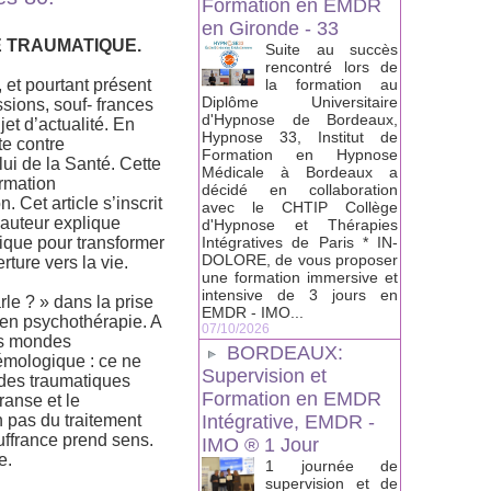
Formation en EMDR
en Gironde - 33
E TRAUMATIQUE.
Suite au succès
rencontré lors de
et pourtant présent
la formation au
Diplôme Universitaire
sions, souf- frances
d'Hypnose de Bordeaux,
t d’actualité. En
Hypnose 33, Institut de
tte contre
Formation en Hypnose
ui de la Santé. Cette
Médicale à Bordeaux a
ormation
décidé en collaboration
. Cet article s’inscrit
avec le CHTIP Collège
l’auteur explique
d'Hypnose et Thérapies
ique pour transformer
Intégratives de Paris * IN-
DOLORE, de vous proposer
ture vers la vie.
une formation immersive et
intensive de 3 jours en
rle ? » dans la prise
EMDR - IMO...
 en psychothérapie. A
07/10/2026
des mondes
BORDEAUX:
émologique : ce ne
Supervision et
ondes traumatiques
Formation en EMDR
transe et le
 pas du traitement
Intégrative, EMDR -
ouffrance prend sens.
IMO ® 1 Jour
e.
1 journée de
supervision et de