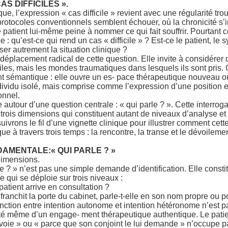
S DIFFICILES ».
e, l’expression « cas difficile » revient avec une régularité tro
protocoles conventionnels semblent échouer, où la chronicité s’i
e patient lui-même peine à nommer ce qui fait souffrir. Pourtant c
gée : qu’est-ce qui rend un cas « difficile » ? Est-ce le patient, le
enser autrement la situation clinique ?
placement radical de cette question. Elle invite à considérer 
iciles, mais les mondes traumatiques dans lesquels ils sont pris. 
sémantique : elle ouvre un es- pace thérapeutique nouveau où
individu isolé, mais comprise comme l’expression d’une position ex
onnel.
re autour d’une question centrale : « qui parle ? ». Cette interr
 trois dimensions qui constituent autant de niveaux d’analyse et 
uivrons le fil d’une vignette clinique pour illustrer comment cett
e à travers trois temps : la rencontre, la transe et le dévoilemen
AMENTALE:« QUI PARLE ? »
 dimensions.
e ? » n’est pas une simple demande d’identification. Elle constit
e qui se déploie sur trois niveaux :
patient arrive en consultation ?
anchit la porte du cabinet, parle-t-elle en son nom propre ou port
tinction entre intention autonome et intention hétéronome n’est p
ité même d’un engage- ment thérapeutique authentique. Le patie
voie » ou « parce que son conjoint le lui demande » n’occupe p