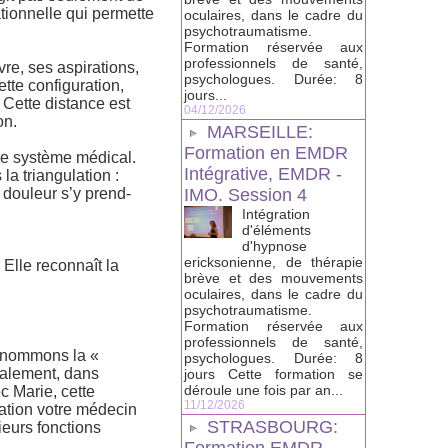
lationnelle qui permette
oculaires, dans le cadre du
psychotraumatisme.
Formation réservée aux
professionnels de santé,
ivre, ses aspirations,
psychologues. Durée: 8
ette configuration,
jours...
. Cette distance est
04/12/2026
on.
MARSEILLE:
Formation en EMDR
le système médical.
Intégrative, EMDR -
la triangulation :
 douleur s’y prend-
IMO. Session 4
Intégration
d'éléments
d'hypnose
ericksonienne, de thérapie
Elle reconnaît la
brève et des mouvements
oculaires, dans le cadre du
psychotraumatisme.
Formation réservée aux
professionnels de santé,
s nommons la «
psychologues. Durée: 8
éralement, dans
jours Cette formation se
déroule une fois par an...
c Marie, cette
11/12/2026
ation votre médecin
STRASBOURG:
ieurs fonctions