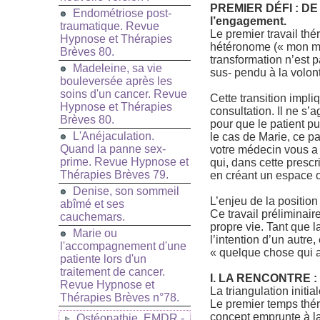
PREMIER DÉFI : DE
Endométriose post-
l’engagement.
traumatique. Revue
Le premier travail the
Hypnose et Thérapies
hétéronome (« mon m
Brèves 80.
transformation n’est pa
Madeleine, sa vie
sus- pendu à la volont
bouleversée après les
soins d'un cancer. Revue
Cette transition impliq
Hypnose et Thérapies
consultation. Il ne s’a
Brèves 80.
pour que le patient pu
L'Anéjaculation.
le cas de Marie, ce pa
Quand la panne sex-
votre médecin vous a p
prime. Revue Hypnose et
qui, dans cette prescri
Thérapies Brèves 79.
en créant un espace o
Denise, son sommeil
L’enjeu de la position 
abîmé et ses
Ce travail préliminai
cauchemars.
propre vie. Tant que l
Marie ou
l’intention d’un autre,
l'accompagnement d'une
« quelque chose qui ar
patiente lors d'un
traitement de cancer.
I. LA RENCONTRE :
Revue Hypnose et
La triangulation initia
Thérapies Brèves n°78.
Le premier temps thér
concept emprunte à la
Ostéopathie, EMDR -