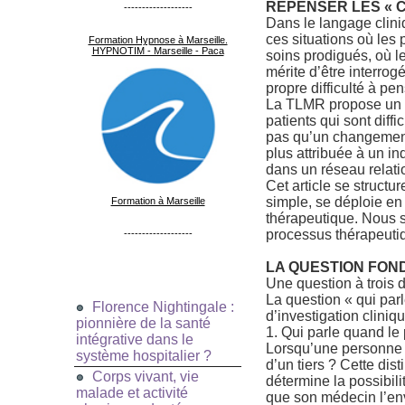
REPENSER LES « CA
-------------------
Dans le langage cliniqu
ces situations où les 
Formation Hypnose à Marseille.
HYPNOTIM - Marseille - Paca
soins prodigués, où l
mérite d’être interro
propre difficulté à p
La TLMR propose un dé
patients qui sont diff
pas qu’un changement 
plus attribuée à un 
dans un réseau relati
Cet article se structu
simple, se déploie en
Formation à Marseille
thérapeutique. Nous s
processus thérapeutiqu
-------------------
LA QUESTION FOND
Une question à trois
La question « qui parl
Florence Nightingale :
d’investigation cliniqu
pionnière de la santé
1. Qui parle quand le 
intégrative dans le
Lorsqu’une personne fr
système hospitalier ?
d’un tiers ? Cette dis
Corps vivant, vie
détermine la possibil
malade et activité
que son médecin l’en