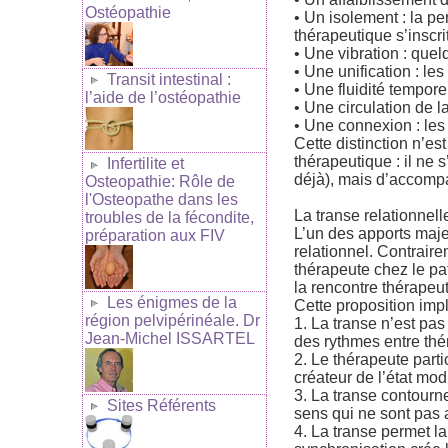
Ostéopathie
• Un isolement : la p
thérapeutique s’insc
• Une vibration : que
• Une unification : les
Transit intestinal :
• Une fluidité temporell
l’aide de l’ostéopathie
• Une circulation de la 
• Une connexion : les 
Cette distinction n’es
thérapeutique : il ne 
Infertilite et
déjà), mais d’accomp
Osteopathie: Rôle de
l'Osteopathe dans les
La transe relationnelle
troubles de la fécondite,
L’un des apports maj
préparation aux FIV
relationnel. Contraire
thérapeute chez le pa
la rencontre thérapeu
Les énigmes de la
Cette proposition imp
région pelvipérinéale. Dr
1. La transe n’est pas
Jean-Michel ISSARTEL
des rythmes entre thé
2. Le thérapeute parti
créateur de l’état mo
3. La transe contourne
Sites Référents
sens qui ne sont pas a
4. La transe permet la