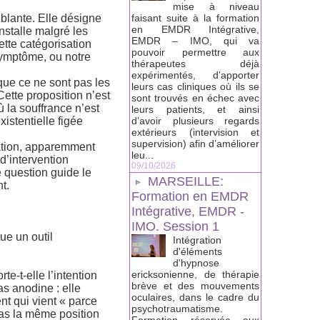
mise à niveau
ublante. Elle désigne
faisant suite à la formation
en EMDR Intégrative,
nstalle malgré les
EMDR – IMO, qui va
ette catégorisation
pouvoir permettre aux
 symptôme, ou notre
thérapeutes déjà
expérimentés, d’apporter
que ce ne sont pas les
leurs cas cliniques où ils se
Cette proposition n’est
sont trouvés en échec avec
 la souffrance n’est
leurs patients, et ainsi
istentielle figée
d’avoir plusieurs regards
extérieurs (intervision et
supervision) afin d’améliorer
ogation, apparemment
leu...
d’intervention
09/10/2026
e question guide le
MARSEILLE:
t.
Formation en EMDR
Intégrative, EMDR -
IMO. Session 1
ue un outil
Intégration
d'éléments
d'hypnose
ericksonienne, de thérapie
e-t-elle l’intention
brève et des mouvements
as anodine : elle
oculaires, dans le cadre du
nt qui vient « parce
psychotraumatisme.
as la même position