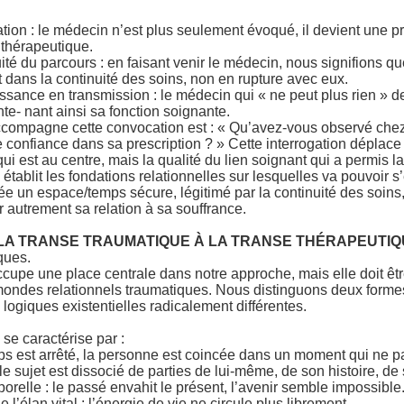
lation : le médecin n’est plus seulement évoqué, il devient une 
 thérapeutique.
uité du parcours : en faisant venir le médecin, nous signifions que
it dans la continuité des soins, non en rupture avec eux.
ssance en transmission : le médecin qui « ne peut plus rien » de
nte- nant ainsi sa fonction soignante.
accompagne cette convocation est : « Qu’avez-vous observé chez
e confiance dans sa prescription ? » Cette interrogation déplace l
qui est au centre, mais la qualité du lien soignant qui a permis l
́tablit les fondations relationnelles sur lesquelles va pouvoir s’é
ée un espace/temps sécure, légitimé par la continuité des soins,
autrement sa relation à sa souffrance.
DE LA TRANSE TRAUMATIQUE À LA TRANSE THÉRAPEUTI
ques.
ccupe une place centrale dans notre approche, mais elle doit ê
 mondes relationnels traumatiques. Nous distinguons deux forme
logiques existentielles radicalement différentes.
se caractérise par :
ps est arrêté, la personne est coincée dans un moment qui ne 
le sujet est dissocié de parties de lui-même, de son histoire, d
orelle : le passé envahit le présent, l’avenir semble impossible
 l’élan vital : l’énergie de vie ne circule plus librement.