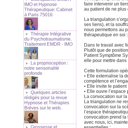
faire intervenir un tie
IMO et Hypnose
au patient de ne plus 
Thérapeutique: Cabinet
à Paris 75016
La triangulation s’orga
ses liens), et la souf
nous permettons au pat
Thérapie Intégrative
thérapeutique en soi :
du Psychotraumatisme.
Traitement EMDR - IMO
Dans le travail avec M
Plutôt que de positio
Patient Symptôme Sys
elle pour mettre dans
La proprioception :
notre sensorialité
Cette formulation opè
profonde
• Elle externalise la d
compétence et l’enga
• Elle invite le patien
• Elle ouvre l’espace 
Quelques articles
La convocation sur la 
rédigés pour la revue
La triangulation ne r
Hypnose et Thérapies
convocation sur la scè
Brèves sur le web.
l’espace thérapeutiqu
convocation prend la 
avec nous, ici, mainte
Grossesse et
essentielles :