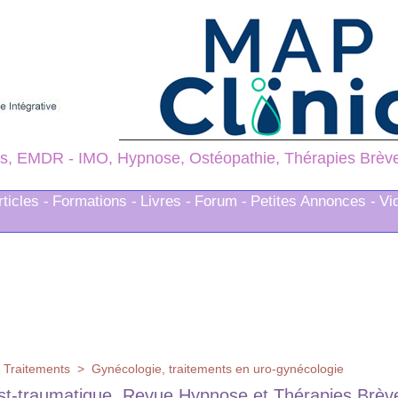
s, EMDR - IMO, Hypnose, Ostéopathie, Thérapies Brèves
rticles -
Formations -
Livres -
Forum -
Petites Annonces -
Vi
 Traitements
>
Gynécologie, traitements en uro-gynécologie
t-traumatique. Revue Hypnose et Thérapies Brèv