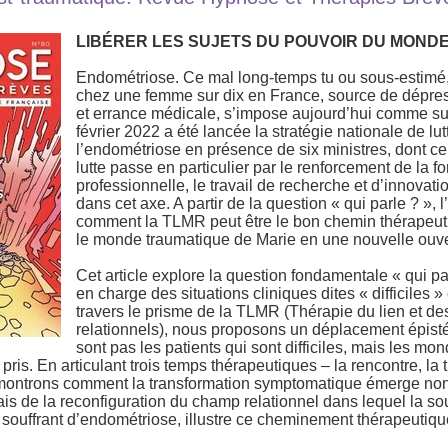
LIBÉRER LES SUJETS DU POUVOIR DU MOND
Endométriose. Ce mal long-temps tu ou sous-estimé, 
chez une femme sur dix en France, source de dépres
et errance médicale, s’impose aujourd’hui comme suje
février 2022 a été lancée la stratégie nationale de lu
l’endométriose en présence de six ministres, dont cel
lutte passe en particulier par le renforcement de la f
professionnelle, le travail de recherche et d’innovation
dans cet axe. A partir de la question « qui parle ? », 
comment la TLMR peut être le bon chemin thérapeut
le monde traumatique de Marie en une nouvelle ouver
Cet article explore la question fondamentale « qui pa
en charge des situations cliniques dites « difficiles »
travers le prisme de la TLMR (Thérapie du lien et 
relationnels), nous proposons un déplacement épist
sont pas les patients qui sont difficiles, mais les m
pris. En articulant trois temps thérapeutiques – la rencontre, la 
 montrons comment la transformation symptomatique émerge non
mais de la reconfiguration du champ relationnel dans lequel la s
 souffrant d’endométriose, illustre ce cheminement thérapeutiqu