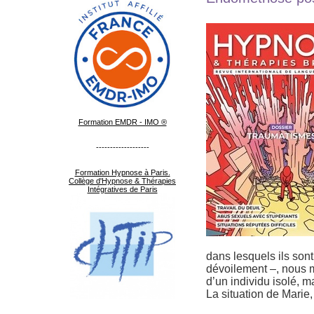
Formation EMDR - IMO ®
-------------------
Formation Hypnose à Paris.
Collège d'Hypnose & Thérapies
Intégratives de Paris
dans lesquels ils sont 
dévoilement –, nous
d’un individu isolé, 
La situation de Marie,