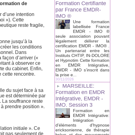
Formation Certifiante
ormation de
par France EMDR-
r d’une intention
IMO ®
oi »). Cette
Une formation
eutique reste fragile,
labellisée France
EMDR - IMO ®
seule association pouvant
légalement délivrer la
onne jusqu’à la
certification EMDR - IMO® .
créer les conditions
Un partenariat entre les
rsonnel. Dans
Instituts CHTIP, IN-DOLORE
façon d’arriver («
et Hypnotim Cette formation
vitant à observer ce
en EMDR Intégrative,
rte du cabinet. Enfin,
EMDR - IMO s’inscrit dans
e cette rencontre.
la prise e...
30/11/2026
MARSEILLE:
le du sujet face à sa
Formation en EMDR
e est déterminée par
Intégrative, EMDR -
e. La souffrance reste
IMO. Session 3
à prendre position ».
Formation en
EMDR Intégrative:
Intégration
d'éléments d'hypnose
tion initiale ». Ce
ericksonienne, de thérapie
’agit pas seulement de
brève et des mouvements