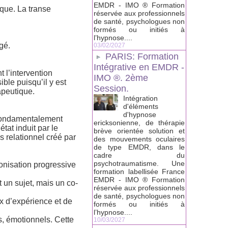
EMDR - IMO ® Formation
que. La transe
réservée aux professionnels
de santé, psychologues non
formés ou initiés à
l’hypnose....
gé.
03/02/2027
PARIS: Formation
Intégrative en EMDR -
 l’intervention
IMO ®. 2ème
sible puisqu’il y est
Session.
apeutique.
Intégration
d'éléments
d'hypnose
 fondamentalement
ericksonienne, de thérapie
tat induit par le
brève orientée solution et
relationnel créé par
des mouvements oculaires
de type EMDR, dans le
cadre du
psychotraumatisme. Une
hronisation progressive
formation labellisée France
EMDR - IMO ® Formation
nt un sujet, mais un co-
réservée aux professionnels
de santé, psychologues non
x d’expérience et de
formés ou initiés à
l’hypnose....
, émotionnels. Cette
10/03/2027