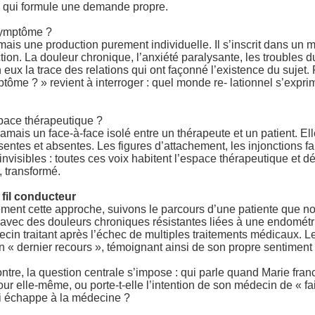
ui qui formule une demande propre.
symptôme ?
mais une production purement individuelle. Il s’inscrit dans un 
tion. La douleur chronique, l’anxiété paralysante, les troubles 
eux la trace des relations qui ont façonné l’existence du sujet.
tôme ? » revient à interroger : quel monde re- lationnel s’exprim
pace thérapeutique ?
jamais un face-à-face isolé entre un thérapeute et un patient. 
́sentes et absentes. Les figures d’attachement, les injonctions f
 invisibles : toutes ces voix habitent l’espace thérapeutique et d
, transformé.
e fil conducteur
̀tement cette approche, suivons le parcours d’une patiente que
avec des douleurs chroniques résistantes liées à une endométrio
cin traitant après l’échec de multiples traitements médicaux. 
 « dernier recours », témoignant ainsi de son propre sentiment
ontre, la question centrale s’impose : qui parle quand Marie franc
our elle-même, ou porte-t-elle l’intention de son médecin de « 
 échappe à la médecine ?