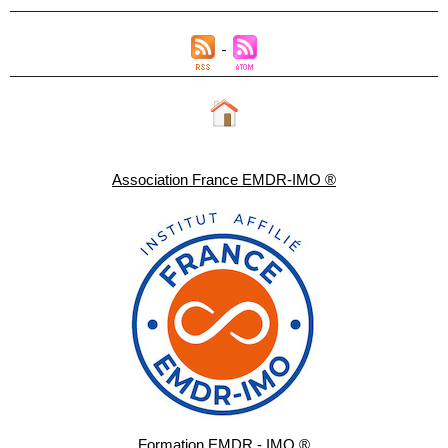
Association France EMDR-IMO ®
Formation EMDR - IMO ®