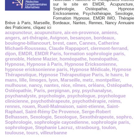
sur le site en EMDR, Acupuncture,
Sophrologie, Ostéopathie, Hypnose
Ericksonienne, Psychothérapie, Sexologie,
Formation Hypnose, EMDR IMO, Thérapie
Brève à Paris, Marseille, Bordeaux, Nantes, Rennes, Nancy Annuaire
des Praticiens, cliquez ici
acupuncteur
,
acupuncture
,
aix-en-provence
,
amiens
,
angers
,
art-thérapie
,
Avignon
,
besançon
,
bordeaux
,
boulogne-billancourt
,
brest
,
caen
,
Cannes
,
Catherine
Michaeli-Rousseau
,
Claude Rappaport
,
clermont-ferrand
,
dijon
,
EMDR
,
EMDR Paris
,
formation sophrologie paris
,
grenoble
,
Helene Mazier
,
homéopathe
,
homéopathie
,
Hypnose
,
Hypnose à Paris
,
Hypnose Ericksonienne
,
hypnose ericksonienne paris
,
Hypnose Médicale
,
Hypnose
Thérapeutique
,
Hypnose Thérapeutique Paris
,
le havre
,
le
mans
,
lille
,
limoges
,
lyon
,
Marseille
,
metz
,
montpellier
,
mulhouse
,
nancy
,
nantes
,
nice
,
nîmes
,
orléans
,
Ostéopathe
,
Ostéopathie
,
Paris
,
perpignan
,
psy
,
psychanalyse
,
psychanalyste
,
psychologie
,
psychologue
,
psychologue
clinicienne
,
psychothérapeute
,
psychothérapie
,
reims
,
rennes
,
rouen
,
Rueil-Malmaison
,
saint-etienne
,
Saint-
Raphael
,
Saint-Rémy De Provence
,
Serge-Robert
Belhassen
,
Sexologie
,
Sexologue
,
Sexothérapeute
,
sophro
,
Sophrologie
,
sophrologie caycedienne
,
sophrologie paris
,
sophrologue
,
Stephanie Lacruz
,
strasbourg
,
toulon
,
toulouse
,
tours
,
villeurbanne