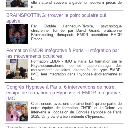
elle s’attend souvent à garder un souvenir précis de
c...
BRAINSPOTTING: trouver le point oculaire qui
apaise.
Par Clotilde Hennequin-Rivoire, psychologue
clinicienne, formée par David Grand, praticienne
Brainspotting, thérapeute EMDR accréditée EMDR
France....
Formation EMDR Intégrative à Paris - Intégration par
les mouvements oculaires
Formation EMDR - IMO à Paris: La formation sur le
Psychotraumatisme permet l’apprentissage des
mouvements oculaires alternatifs de type EMDR,
IMO, leur intégration dans l’hypnose éricksonienne et
l...
Congrès Hypnose à Paris. 6 interventions de notre
équipe de formation en Hypnose et EMDR Intégrative,
IMO.
C’est encore avec une certaine fierté qu’une partie de
notre équipe de formation CHTIP et In-Dolore va
intervenir à l’occasion du Congrès Hypnose de Paris
2025. On y parlera bien entendu d’hypnose...
2 rendez-vous à ne pas manquer en hypnose et