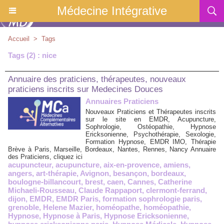
Médecine Intégrative
Accueil
>
Tags
Tags (2) : nice
Annuaire des praticiens, thérapeutes, nouveaux
praticiens inscrits sur Medecines Douces
Annuaires Praticiens
Nouveaux Praticiens et Thérapeutes inscrits
sur le site en EMDR, Acupuncture,
Sophrologie, Ostéopathie, Hypnose
Ericksonienne, Psychothérapie, Sexologie,
Formation Hypnose, EMDR IMO, Thérapie
Brève à Paris, Marseille, Bordeaux, Nantes, Rennes, Nancy Annuaire
des Praticiens, cliquez ici
acupuncteur
,
acupuncture
,
aix-en-provence
,
amiens
,
angers
,
art-thérapie
,
Avignon
,
besançon
,
bordeaux
,
boulogne-billancourt
,
brest
,
caen
,
Cannes
,
Catherine
Michaeli-Rousseau
,
Claude Rappaport
,
clermont-ferrand
,
dijon
,
EMDR
,
EMDR Paris
,
formation sophrologie paris
,
grenoble
,
Helene Mazier
,
homéopathe
,
homéopathie
,
Hypnose
,
Hypnose à Paris
,
Hypnose Ericksonienne
,