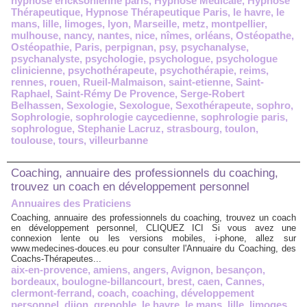
hypnose ericksonienne paris
,
Hypnose Médicale
,
Hypnose
Thérapeutique
,
Hypnose Thérapeutique Paris
,
le havre
,
le
mans
,
lille
,
limoges
,
lyon
,
Marseille
,
metz
,
montpellier
,
mulhouse
,
nancy
,
nantes
,
nice
,
nîmes
,
orléans
,
Ostéopathe
,
Ostéopathie
,
Paris
,
perpignan
,
psy
,
psychanalyse
,
psychanalyste
,
psychologie
,
psychologue
,
psychologue
clinicienne
,
psychothérapeute
,
psychothérapie
,
reims
,
rennes
,
rouen
,
Rueil-Malmaison
,
saint-etienne
,
Saint-
Raphael
,
Saint-Rémy De Provence
,
Serge-Robert
Belhassen
,
Sexologie
,
Sexologue
,
Sexothérapeute
,
sophro
,
Sophrologie
,
sophrologie caycedienne
,
sophrologie paris
,
sophrologue
,
Stephanie Lacruz
,
strasbourg
,
toulon
,
toulouse
,
tours
,
villeurbanne
Coaching, annuaire des professionnels du coaching,
trouvez un coach en développement personnel
Annuaires des Praticiens
Coaching, annuaire des professionnels du coaching, trouvez un coach
en développement personnel, CLIQUEZ ICI Si vous avez une
connexion lente ou les versions mobiles, i-phone, allez sur
www.medecines-douces.eu pour consulter l'Annuaire du Coaching, des
Coachs-Thérapeutes...
aix-en-provence
,
amiens
,
angers
,
Avignon
,
besançon
,
bordeaux
,
boulogne-billancourt
,
brest
,
caen
,
Cannes
,
clermont-ferrand
,
coach
,
coaching
,
développement
personnel
,
dijon
,
grenoble
,
le havre
,
le mans
,
lille
,
limoges
,