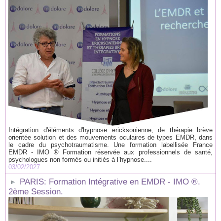
Intégration d'éléments d'hypnose ericksonienne, de thérapie brève
orientée solution et des mouvements oculaires de types EMDR, dans
le cadre du psychotraumatisme. Une formation labellisée France
EMDR - IMO ® Formation réservée aux professionnels de santé,
psychologues non formés ou initiés à l’hypnose....
03/02/2027
PARIS: Formation Intégrative en EMDR - IMO ®.
2ème Session.