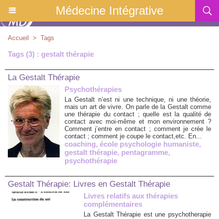
Médecine Intégrative
Accueil
>
Tags
Tags (3) : gestalt thérapie
La Gestalt Thérapie
Psychothérapies
La Gestalt n’est ni une technique, ni une théorie,
mais un art de vivre. On parle de la Gestalt comme
une thérapie du contact ; quelle est la qualité de
contact avec moi-même et mon environnement ?
Comment j’entre en contact ; comment je crée le
contact ; comment je coupe le contact,etc. En...
coaching
,
école psychologie humaniste
,
gestalt thérapie
,
pentagramme
,
psychothérapie
Gestalt Thérapie: Livres en Gestalt Thérapie
Livres relatifs aux thérapies
complémentaires
La Gestalt Thérapie est une psychotherapie