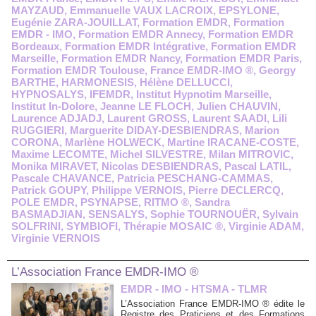
MAYZAUD
,
Emmanuelle VAUX LACROIX
,
EPSYLONE
,
Eugénie ZARA-JOUILLAT
,
Formation EMDR
,
Formation
EMDR - IMO
,
Formation EMDR Annecy
,
Formation EMDR
Bordeaux
,
Formation EMDR Intégrative
,
Formation EMDR
Marseille
,
Formation EMDR Nancy
,
Formation EMDR Paris
,
Formation EMDR Toulouse
,
France EMDR-IMO ®
,
Georgy
BARTHE
,
HARMONESIS
,
Hélène DELLUCCI
,
HYPNOSALYS
,
IFEMDR
,
Institut Hypnotim Marseille
,
Institut In-Dolore
,
Jeanne LE FLOCH
,
Julien CHAUVIN
,
Laurence ADJADJ
,
Laurent GROSS
,
Laurent SAADI
,
Lili
RUGGIERI
,
Marguerite DIDAY-DESBIENDRAS
,
Marion
CORONA
,
Marlène HOLWECK
,
Martine IRACANE-COSTE
,
Maxime LECOMTE
,
Michel SILVESTRE
,
Milan MITROVIC
,
Monika MIRAVET
,
Nicolas DESBIENDRAS
,
Pascal LATIL
,
Pascale CHAVANCE
,
Patricia PESCHANG-CAMMAS
,
Patrick GOUPY
,
Philippe VERNOIS
,
Pierre DECLERCQ
,
POLE EMDR
,
PSYNAPSE
,
RITMO ®
,
Sandra
BASMADJIAN
,
SENSALYS
,
Sophie TOURNOUËR
,
Sylvain
SOLFRINI
,
SYMBIOFI
,
Thérapie MOSAIC ®
,
Virginie ADAM
,
Virginie VERNOIS
L’Association France EMDR-IMO ®
EMDR - IMO - HTSMA - TLMR
L’Association France EMDR-IMO ® édite le
Registre des Praticiens et des Formations