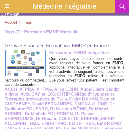
Médecine Intégrative
Accueil
>
Tags
Tags (7) : Formation EMDR Marseille
Le Livre Blanc des Formations EMDR en France.
Formations EMDR Intégrative
Que vous soyez professionnel de santé,
avec l'objectif de vous former en EMDR,
approche intégrative et complémentaire à
votre activité de soignant, alors, trouver une
formation en EMDR relève d'un véritable
parcours du combattant... Que vous soyez futur patient, il est important
aussi de connaître...
ACCH
,
AFPRA
,
AHTMA
,
Alice COHN
,
Aude-Claire Baddly
Villano
,
Avis
,
CAP au 180
,
CHTIP Collège d'Hypnose et
Thérapies Intégratives de Paris
,
Claire DAHAN
,
Damien
GUICHENEY
,
David FERNANDES
,
DMOKA ®
,
DNR
,
Dr
Guillaume POUPARD
,
Dr Karsten BÖHM
,
Dr Michel
BUSNEL
,
Dr Michèle FOURCHON
,
Dr Pascal
VESPROUMIS
,
Dr Roxane COLETTE
,
EDEPHE
,
EMDR -
AC
,
EMDR - DSA
,
EMDR - IMO
,
EMDR - RSB
,
EMDR DMO
,
EMDR France
,
EMDR PE.PS
,
Emilie MEHEUST
,
Emmanuel