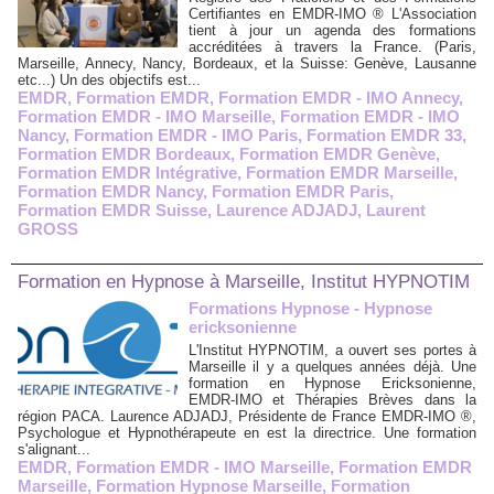
Certifiantes en EMDR-IMO ® L'Association
tient à jour un agenda des formations
accréditées à travers la France. (Paris,
Marseille, Annecy, Nancy, Bordeaux, et la Suisse: Genève, Lausanne
etc...) Un des objectifs est...
EMDR
,
Formation EMDR
,
Formation EMDR - IMO Annecy
,
Formation EMDR - IMO Marseille
,
Formation EMDR - IMO
Nancy
,
Formation EMDR - IMO Paris
,
Formation EMDR 33
,
Formation EMDR Bordeaux
,
Formation EMDR Genève
,
Formation EMDR Intégrative
,
Formation EMDR Marseille
,
Formation EMDR Nancy
,
Formation EMDR Paris
,
Formation EMDR Suisse
,
Laurence ADJADJ
,
Laurent
GROSS
Formation en Hypnose à Marseille, Institut HYPNOTIM
Formations Hypnose - Hypnose
ericksonienne
L'Institut HYPNOTIM, a ouvert ses portes à
Marseille il y a quelques années déjà. Une
formation en Hypnose Ericksonienne,
EMDR-IMO et Thérapies Brèves dans la
région PACA. Laurence ADJADJ, Présidente de France EMDR-IMO ®,
Psychologue et Hypnothérapeute en est la directrice. Une formation
s'alignant...
EMDR
,
Formation EMDR - IMO Marseille
,
Formation EMDR
Marseille
,
Formation Hypnose Marseille
,
Formation