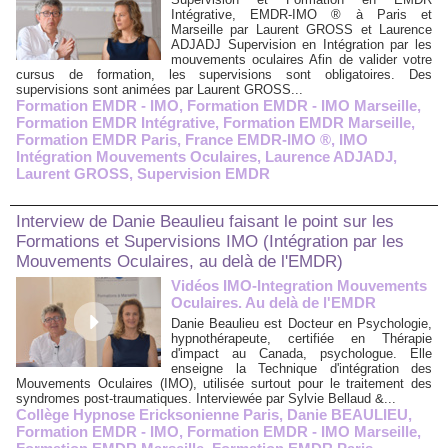
Intégrative, EMDR-IMO ® à Paris et
Marseille par Laurent GROSS et Laurence
ADJADJ Supervision en Intégration par les
mouvements oculaires Afin de valider votre
cursus de formation, les supervisions sont obligatoires. Des
supervisions sont animées par Laurent GROSS...
Formation EMDR - IMO
,
Formation EMDR - IMO Marseille
,
Formation EMDR Intégrative
,
Formation EMDR Marseille
,
Formation EMDR Paris
,
France EMDR-IMO ®
,
IMO
Intégration Mouvements Oculaires
,
Laurence ADJADJ
,
Laurent GROSS
,
Supervision EMDR
Interview de Danie Beaulieu faisant le point sur les
Formations et Supervisions IMO (Intégration par les
Mouvements Oculaires, au delà de l'EMDR)
Vidéos IMO-Integration Mouvements
Oculaires. Au delà de l'EMDR
Danie Beaulieu est Docteur en Psychologie,
hypnothérapeute, certifiée en Thérapie
d'impact au Canada, psychologue. Elle
enseigne la Technique d'intégration des
Mouvements Oculaires (IMO), utilisée surtout pour le traitement des
syndromes post-traumatiques. Interviewée par Sylvie Bellaud &...
Collège Hypnose Ericksonienne Paris
,
Danie BEAULIEU
,
Formation EMDR - IMO
,
Formation EMDR - IMO Marseille
,