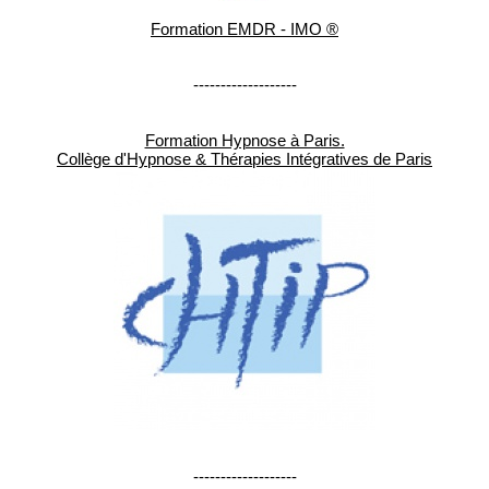
Formation EMDR - IMO ®
-------------------
Formation Hypnose à Paris.
Collège d'Hypnose & Thérapies Intégratives de Paris
-------------------