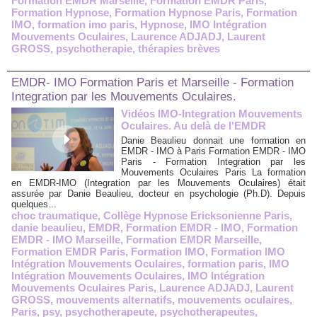
Formation EMDR Marseille
,
Formation EMDR Paris
,
Formation Hypnose
,
Formation Hypnose Paris
,
Formation
IMO
,
formation imo paris
,
Hypnose
,
IMO Intégration
Mouvements Oculaires
,
Laurence ADJADJ
,
Laurent
GROSS
,
psychotherapie
,
thérapies brèves
EMDR- IMO Formation Paris et Marseille - Formation
Integration par les Mouvements Oculaires.
Vidéos IMO-Integration Mouvements
Oculaires. Au delà de l'EMDR
Danie Beaulieu donnait une formation en
EMDR - IMO à Paris Formation EMDR - IMO
Paris - Formation Integration par les
Mouvements Oculaires Paris La formation
en EMDR-IMO (Integration par les Mouvements Oculaires) était
assurée par Danie Beaulieu, docteur en psychologie (Ph.D). Depuis
quelques...
choc traumatique
,
Collège Hypnose Ericksonienne Paris
,
danie beaulieu
,
EMDR
,
Formation EMDR - IMO
,
Formation
EMDR - IMO Marseille
,
Formation EMDR Marseille
,
Formation EMDR Paris
,
Formation IMO
,
Formation IMO
Intégration Mouvements Oculaires
,
formation paris
,
IMO
Intégration Mouvements Oculaires
,
IMO Intégration
Mouvements Oculaires Paris
,
Laurence ADJADJ
,
Laurent
GROSS
,
mouvements alternatifs
,
mouvements oculaires
,
Paris
,
psy
,
psychotherapeute
,
psychotherapeutes
,