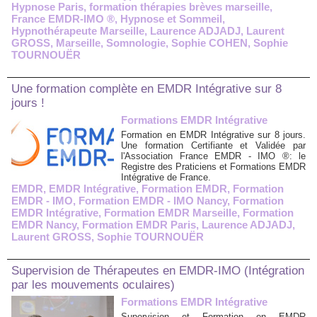
Hypnose Paris
,
formation thérapies brèves marseille
,
France EMDR-IMO ®
,
Hypnose et Sommeil
,
Hypnothérapeute Marseille
,
Laurence ADJADJ
,
Laurent
GROSS
,
Marseille
,
Somnologie
,
Sophie COHEN
,
Sophie
TOURNOUËR
Une formation complète en EMDR Intégrative sur 8
jours !
Formations EMDR Intégrative
Formation en EMDR Intégrative sur 8 jours.
Une formation Certifiante et Validée par
l'Association France EMDR - IMO ®: le
Registre des Praticiens et Formations EMDR
Intégrative de France.
EMDR
,
EMDR Intégrative
,
Formation EMDR
,
Formation
EMDR - IMO
,
Formation EMDR - IMO Nancy
,
Formation
EMDR Intégrative
,
Formation EMDR Marseille
,
Formation
EMDR Nancy
,
Formation EMDR Paris
,
Laurence ADJADJ
,
Laurent GROSS
,
Sophie TOURNOUËR
Supervision de Thérapeutes en EMDR-IMO (Intégration
par les mouvements oculaires)
Formations EMDR Intégrative
Supervision et Formation en EMDR