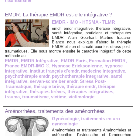
traumatisme
EMDR: La thérapie EMDR est-elle intégrative ?
EMDR - IMO - HTSMA - TLMR
emdr, emdr intégrative, thérapie intégrative,
santé intégrative, praticiens et thérapeutes
EMDR. Alain Gourhant Martine Iracane-
Blanco nous explique d'abord la thérapie
EMDR et son efficacité pour les stress post-
traumatiques. Elle nous montre ensuite le caractère intégratif de cette
méthode au...
EMDR
,
EMDR Intégrative
,
EMDR Paris
,
Formation EMDR
,
France EMDR-IMO ®
,
Hypnose Ericksonienne
,
hypnose
integrative
,
institut français d’emdr
,
medecine integrative
,
psychothérapie emdr
,
psychotherapie integrative
,
santé
intégrative
,
servan-schreiber emdr
,
Stress Post-
Traumatique
,
thérapie brève
,
thérapie emdr
,
thérapie
intégrative
,
thérapies brèves
,
thérapies intégratives
,
trauma
,
traumatisme
,
victime
,
victimologie
Aménorrhées, traitements des aménorrhées
Gynécologie, traitements en uro-
gynécologie
Aménorrhées et traitements Aménorrhées et
ostéopathie, l'ostéopathe et l'aménorrhée