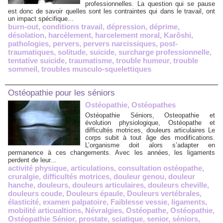
professionnelles. La question qui se pause
est donc de savoir quelles sont les contraintes qui dans le travail, ont
un impact spécifique...
burn-out
,
conditions travail
,
dépression
,
déprime
,
désolation
,
harcèlement
,
harcelement moral
,
Karôshi
,
pathologies
,
pervers
,
pervers narcissiques
,
post-
traumatiques
,
solitude
,
suicide
,
surcharge professionnelle
,
tentative suicide
,
traumatisme
,
trouble humeur
,
trouble
sommeil
,
troubles musculo-squelettiques
Ostéopathie pour les séniors
Ostéopathie, Ostéopathes
Ostéopathie Séniors, Osteopathie et
évolution physiologique, Ostéopathe et
difficultés motrices, douleurs articulaires Le
corps subit à tout âge des modifications.
L’organisme doit alors s’adapter en
permanence à ces changements. Avec les années, les ligaments
perdent de leur...
activité physique
,
articulations
,
consultation ostéopathe
,
cruralgie
,
difficultés motrices
,
douleur genou
,
douleur
hanche
,
douleurs
,
douleurs articulaires
,
douleurs cheville
,
douleurs coude
,
Douleurs épaule
,
Douleurs vertébrales
,
élasticité
,
examen palpatoire
,
Faiblesse vessie
,
ligaments
,
mobilité articualtions
,
Névralgies
,
Ostéopathe
,
Ostéopathie
,
Ostéopathie Sénior
,
prostate
,
sciatique
,
senior
,
séniors
,