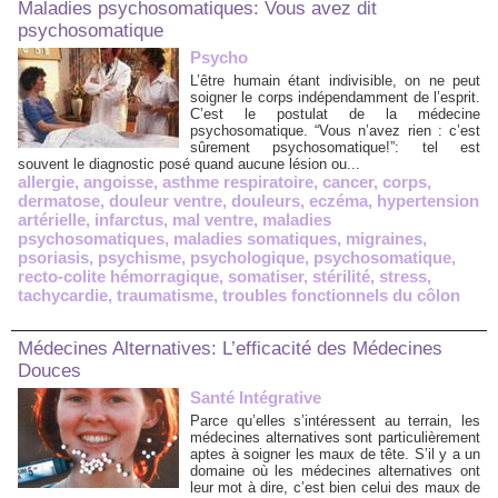
Maladies psychosomatiques: Vous avez dit
psychosomatique
Psycho
L’être humain étant indivisible, on ne peut
soigner le corps indépendamment de l’esprit.
C’est le postulat de la médecine
psychosomatique. “Vous n’avez rien : c’est
sûrement psychosomatique!”: tel est
souvent le diagnostic posé quand aucune lésion ou...
allergie
,
angoisse
,
asthme respiratoire
,
cancer
,
corps
,
dermatose
,
douleur ventre
,
douleurs
,
eczéma
,
hypertension
artérielle
,
infarctus
,
mal ventre
,
maladies
psychosomatiques
,
maladies somatiques
,
migraines
,
psoriasis
,
psychisme
,
psychologique
,
psychosomatique
,
recto-colite hémorragique
,
somatiser
,
stérilité
,
stress
,
tachycardie
,
traumatisme
,
troubles fonctionnels du côlon
Médecines Alternatives: L’efficacité des Médecines
Douces
Santé Intégrative
Parce qu’elles s’intéressent au terrain, les
médecines alternatives sont particulièrement
aptes à soigner les maux de tête. S’il y a un
domaine où les médecines alternatives ont
leur mot à dire, c’est bien celui des maux de