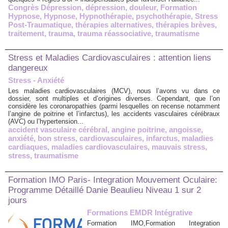
Congrès Dépression
,
dépression
,
douleur
,
Formation
Hypnose
,
Hypnose
,
Hypnothérapie
,
psychothérapie
,
Stress
Post-Traumatique
,
thérapies alternatives
,
thérapies brèves
,
traitement
,
trauma
,
trauma réassociative
,
traumatisme
Stress et Maladies Cardiovasculaires : attention liens
dangereux
Stress - Anxiété
Les maladies cardiovasculaires (MCV), nous l’avons vu dans ce
dossier, sont multiples et d’origines diverses. Cependant, que l’on
considère les coronaropathies (parmi lesquelles on recense notamment
l’angine de poitrine et l’infarctus), les accidents vasculaires cérébraux
(AVC) ou l’hypertension...
accident vasculaire cérébral
,
angine poitrine
,
angoisse
,
anxiété
,
bon stress
,
cardiovasculaires
,
infarctus
,
maladies
cardiaques
,
maladies cardiovasculaires
,
mauvais stress
,
stress
,
traumatisme
Formation IMO Paris- Integration Mouvement Oculaire:
Programme Détaillé Danie Beaulieu Niveau 1 sur 2
jours
Formations EMDR Intégrative
Formation IMO,Formation Integration