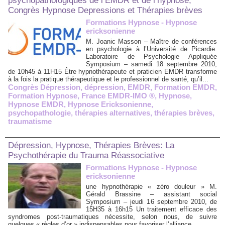
psychopathologiques de l’EMDR et de l’hypnose,
Congrès Hypnose Depressions et Thérapies brèves
Formations Hypnose - Hypnose
ericksonienne
M. Joanic Masson – Maître de conférences
en psychologie à l’Université de Picardie.
Laboratoire de Psychologie Appliquée
Symposium – samedi 18 septembre 2010,
de 10h45 à 11H15 Être hypnothérapeute et praticien EMDR transforme
à la fois la pratique thérapeutique et le professionnel de santé, qu’il...
Congrès Dépression
,
dépression
,
EMDR
,
Formation EMDR
,
Formation Hypnose
,
France EMDR-IMO ®
,
Hypnose
,
Hypnose EMDR
,
Hypnose Ericksonienne
,
psychopathologie
,
thérapies alternatives
,
thérapies brèves
,
traumatisme
Dépression, Hypnose, Thérapies Brèves: La
Psychothérapie du Trauma Réassociative
Formations Hypnose - Hypnose
ericksonienne
une hypnothérapie « zéro douleur » M.
Gérald Brassine – assistant social
Symposium – jeudi 16 septembre 2010, de
15H35 à 16h15 Un traitement efficace des
syndromes post-traumatiques nécessite, selon nous, de suivre
quelques « règles d’or » indispensables pour favoriser l’alliance...