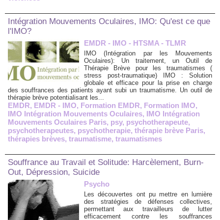
Intégration Mouvements Oculaires, IMO: Qu'est ce que
l'IMO?
EMDR - IMO - HTSMA - TLMR
IMO (Intégration par les Mouvements
Oculaires): Un traitement, un Outil de
Thérapie Brève pour les traumatismes (
stress post-traumatique) IMO : Solution
globale et efficace pour la prise en charge
des souffrances des patients ayant subi un traumatisme. Un outil de
thérapie brève potentialisant les...
EMDR
,
EMDR - IMO
,
Formation EMDR
,
Formation IMO
,
IMO Intégration Mouvements Oculaires
,
IMO Intégration
Mouvements Oculaires Paris
,
psy
,
psychotherapeute
,
psychotherapeutes
,
psychotherapie
,
thérapie brève Paris
,
thérapies brèves
,
traumatisme
,
traumatismes
Souffrance au Travail et Solitude: Harcèlement, Burn-
Out, Dépression, Suicide
Psycho
Les découvertes ont pu mettre en lumière
des stratégies de défenses collectives,
permettant aux travailleurs de lutter
efficacement contre les souffrances