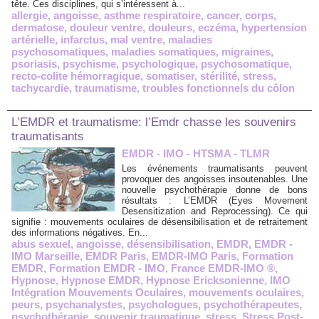
tête. Ces disciplines, qui s’intéressent à...
allergie
,
angoisse
,
asthme respiratoire
,
cancer
,
corps
,
dermatose
,
douleur ventre
,
douleurs
,
eczéma
,
hypertension
artérielle
,
infarctus
,
mal ventre
,
maladies
psychosomatiques
,
maladies somatiques
,
migraines
,
psoriasis
,
psychisme
,
psychologique
,
psychosomatique
,
recto-colite hémorragique
,
somatiser
,
stérilité
,
stress
,
tachycardie
,
traumatisme
,
troubles fonctionnels du côlon
L’EMDR et traumatisme: l’Emdr chasse les souvenirs
traumatisants
EMDR - IMO - HTSMA - TLMR
Les événements traumatisants peuvent
provoquer des angoisses insoutenables. Une
nouvelle psychothérapie donne de bons
résultats : L’EMDR (Eyes Movement
Desensitization and Reprocessing). Ce qui
signifie : mouvements oculaires de désensibilisation et de retraitement
des informations négatives. En...
abus sexuel
,
angoisse
,
désensibilisation
,
EMDR
,
EMDR -
IMO Marseille
,
EMDR Paris
,
EMDR-IMO Paris
,
Formation
EMDR
,
Formation EMDR - IMO
,
France EMDR-IMO ®
,
Hypnose
,
Hypnose EMDR
,
Hypnose Ericksonienne
,
IMO
Intégration Mouvements Oculaires
,
mouvements oculaires
,
peurs
,
psychanalystes
,
psychologues
,
psychothérapeutes
,
psychothérapie
,
souvenir traumatique
,
stress
,
Stress Post-