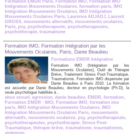
Formation EMDR Paris
,
Formation IMO
,
Formation IMO
Intégration Mouvements Oculaires
,
formation paris
,
IMO
Intégration Mouvements Oculaires
,
IMO Intégration
Mouvements Oculaires Paris
,
Laurence ADJADJ
,
Laurent
GROSS
,
mouvements alternatifs
,
mouvements oculaires
,
Paris
,
psy
,
psychotherapeute
,
psychotherapeutes
,
psychotherapie
,
traumatisme
Formation IMO, Formation Intégration par les
Mouvements Oculaires, Paris, Danie Beaulieu
Formations EMDR Intégrative
Formation IMO (Intégration par les
Mouvements Oculaires), Outil de Thérapie
Brève, Traitement Stress Post-Traumatique,
Traumatisme. Formation IMO dispensée par
Danie Beaulieu à Paris 2010. La formation
est assurée par Danie Beaulieu, docteur en psychologie (Ph.D), la
seule psychologue habilitée à...
abus sexuel
,
agression
,
danie beaulieu
,
EMDR
,
formation
,
Formation EMDR - IMO
,
Formation IMO
,
formation imo
paris
,
IMO Intégration Mouvements Oculaires
,
IMO
Intégration Mouvements Oculaires Paris
,
mouvements
alternatifs
,
mouvements oculaires
,
psy
,
psychotherapeute
,
psychotherapeutes
,
psychotherapie
,
Stress Post-
Traumatique
,
thérapie brève
,
traumatisme
,
traumatismes
,
violences