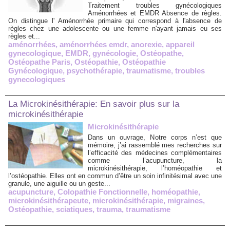
Traitement troubles gynécologiques
Aménorrhées et EMDR Absence de règles.
On distingue l' Aménorrhée primaire qui correspond à l'absence de
règles chez une adolescente ou une femme n'ayant jamais eu ses
règles et...
aménorrhées
,
aménorrhées emdr
,
anorexie
,
appareil
gynecologique
,
EMDR
,
gynécologie
,
Ostéopathe
,
Ostéopathe Paris
,
Ostéopathie
,
Ostéopathie
Gynécologique
,
psychothérapie
,
traumatisme
,
troubles
gynecologiques
La Microkinésithérapie: En savoir plus sur la
microkinésithérapie
Microkinésithérapie
Dans un ouvrage, Notre corps n’est que
mémoire, j’ai rassemblé mes recherches sur
l’efficacité des médecines complémentaires
comme l’acupuncture, la
microkinésithérapie, l’homéopathie et
l’ostéopathie. Elles ont en commun d’être un soin infinitésimal avec une
granule, une aiguille ou un geste...
acupuncture
,
Colopathie Fonctionnelle
,
homéopathie
,
microkinésithérapeute
,
microkinésithérapie
,
migraines
,
Ostéopathie
,
sciatiques
,
trauma
,
traumatisme