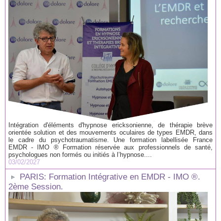
Intégration d'éléments d'hypnose ericksonienne, de thérapie brève
orientée solution et des mouvements oculaires de types EMDR, dans
le cadre du psychotraumatisme. Une formation labellisée France
EMDR - IMO ® Formation réservée aux professionnels de santé,
psychologues non formés ou initiés à l’hypnose....
03/02/2027
PARIS: Formation Intégrative en EMDR - IMO ®.
2ème Session.