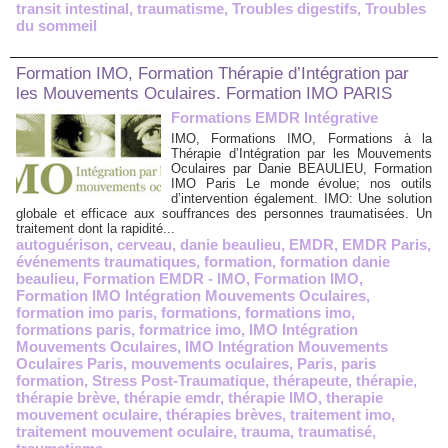
transit intestinal
,
traumatisme
,
Troubles digestifs
,
Troubles
du sommeil
Formation IMO, Formation Thérapie d’Intégration par
les Mouvements Oculaires. Formation IMO PARIS
Formations EMDR Intégrative
IMO, Formations IMO, Formations à la
Thérapie d’Intégration par les Mouvements
Oculaires par Danie BEAULIEU, Formation
IMO Paris Le monde évolue; nos outils
d’intervention également. IMO: Une solution
globale et efficace aux souffrances des personnes traumatisées. Un
traitement dont la rapidité...
autoguérison
,
cerveau
,
danie beaulieu
,
EMDR
,
EMDR Paris
,
événements traumatiques
,
formation
,
formation danie
beaulieu
,
Formation EMDR - IMO
,
Formation IMO
,
Formation IMO Intégration Mouvements Oculaires
,
formation imo paris
,
formations
,
formations imo
,
formations paris
,
formatrice imo
,
IMO Intégration
Mouvements Oculaires
,
IMO Intégration Mouvements
Oculaires Paris
,
mouvements oculaires
,
Paris
,
paris
formation
,
Stress Post-Traumatique
,
thérapeute
,
thérapie
,
thérapie brève
,
thérapie emdr
,
thérapie IMO
,
therapie
mouvement oculaire
,
thérapies brèves
,
traitement imo
,
traitement mouvement oculaire
,
trauma
,
traumatisé
,