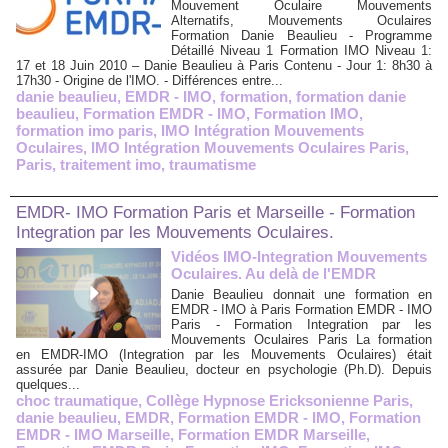
Mouvement Oculaire Mouvements
Alternatifs, Mouvements Oculaires
Formation Danie Beaulieu - Programme
Détaillé Niveau 1 Formation IMO Niveau 1:
17 et 18 Juin 2010 – Danie Beaulieu à Paris Contenu - Jour 1: 8h30 à
17h30 - Origine de l'IMO. - Différences entre...
danie beaulieu
,
EMDR - IMO
,
formation
,
formation danie
beaulieu
,
Formation EMDR - IMO
,
Formation IMO
,
formation imo paris
,
IMO Intégration Mouvements
Oculaires
,
IMO Intégration Mouvements Oculaires Paris
,
Paris
,
traitement imo
,
traumatisme
EMDR- IMO Formation Paris et Marseille - Formation
Integration par les Mouvements Oculaires.
Vidéos IMO-Integration Mouvements
Oculaires. Au delà de l'EMDR
Danie Beaulieu donnait une formation en
EMDR - IMO à Paris Formation EMDR - IMO
Paris - Formation Integration par les
Mouvements Oculaires Paris La formation
en EMDR-IMO (Integration par les Mouvements Oculaires) était
assurée par Danie Beaulieu, docteur en psychologie (Ph.D). Depuis
quelques...
choc traumatique
,
Collège Hypnose Ericksonienne Paris
,
danie beaulieu
,
EMDR
,
Formation EMDR - IMO
,
Formation
EMDR - IMO Marseille
,
Formation EMDR Marseille
,