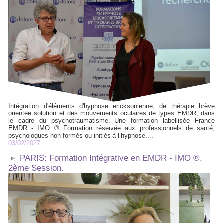
Intégration d'éléments d'hypnose ericksonienne, de thérapie brève
orientée solution et des mouvements oculaires de types EMDR, dans
le cadre du psychotraumatisme. Une formation labellisée France
EMDR - IMO ® Formation réservée aux professionnels de santé,
psychologues non formés ou initiés à l’hypnose....
03/02/2027
PARIS: Formation Intégrative en EMDR - IMO ®.
2ème Session.