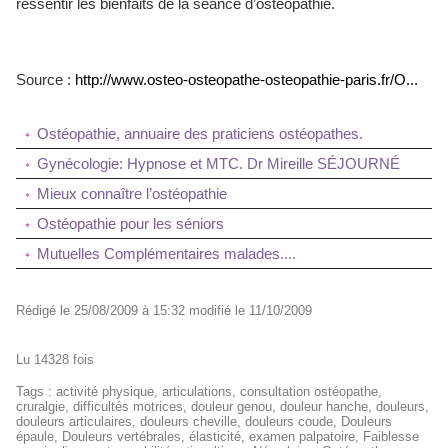
ressentir les bienfaits de la séance d’ostéopathie.
Source :
http://www.osteo-osteopathe-osteopathie-paris.fr/O...
Ostéopathie, annuaire des praticiens ostéopathes.
Gynécologie: Hypnose et MTC. Dr Mireille SÉJOURNÉ
Mieux connaître l’ostéopathie
Ostéopathie pour les séniors
Mutuelles Complémentaires malades....
Rédigé le 25/08/2009 à 15:32 modifié le 11/10/2009
Lu 14328 fois
Tags
:
activité physique
,
articulations
,
consultation ostéopathe
,
cruralgie
,
difficultés motrices
,
douleur genou
,
douleur hanche
,
douleurs
,
douleurs articulaires
,
douleurs cheville
,
douleurs coude
,
Douleurs
épaule
,
Douleurs vertébrales
,
élasticité
,
examen palpatoire
,
Faiblesse