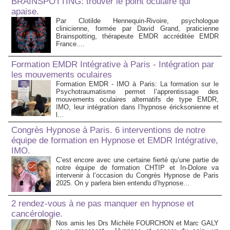
BRAINSPOTTING: trouver le point oculaire qui
apaise.
Par Clotilde Hennequin-Rivoire, psychologue
clinicienne, formée par David Grand, praticienne
Brainspotting, thérapeute EMDR accréditée EMDR
France....
Formation EMDR Intégrative à Paris - Intégration par
les mouvements oculaires
Formation EMDR - IMO à Paris: La formation sur le
Psychotraumatisme permet l’apprentissage des
mouvements oculaires alternatifs de type EMDR,
IMO, leur intégration dans l’hypnose éricksonienne et
l...
Congrès Hypnose à Paris. 6 interventions de notre
équipe de formation en Hypnose et EMDR Intégrative,
IMO.
C’est encore avec une certaine fierté qu’une partie de
notre équipe de formation CHTIP et In-Dolore va
intervenir à l’occasion du Congrès Hypnose de Paris
2025. On y parlera bien entendu d’hypnose...
2 rendez-vous à ne pas manquer en hypnose et
cancérologie.
Nos amis les Drs Michèle FOURCHON et Marc GALY