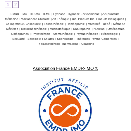
1
2
EMDR - IMO - HTSMA - TLMR
|
Hypnose - Hypnose Ericksonienne
|
Acupuncture,
Médecine Traditionnelle Chinoise
|
Art-Thérapie
|
Bio, Produits Bio, Produits Biologiques
|
Chiropratique, Chiropraxie
|
Fasciathérapie
|
Homéopathie
|
Maternité - Bébé
|
Méthode
Mézières
|
Microkinésithérapie
|
Musicothérapie
|
Naturopathie
|
Nutrition
|
Ostéopathie,
Ostéopathes
|
Phytothérapie - Aromathérapie
|
Psychothérapies
|
Réflexologie
|
Sexualité - Sexologie
|
Shiatsu
|
Sophrologie
|
Thérapies Psycho-Corporelles
|
Thalassothérapie-Thermalisme
|
Coaching
Association France EMDR-IMO ®