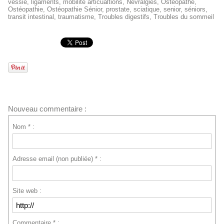
vessie
,
ligaments
,
mobilité articualtions
,
Névralgies
,
Ostéopathe
,
Ostéopathie
,
Ostéopathie Sénior
,
prostate
,
sciatique
,
senior
,
séniors
,
transit intestinal
,
traumatisme
,
Troubles digestifs
,
Troubles du sommeil
Nouveau commentaire :
Nom * :
Adresse email (non publiée) * :
Site web :
Commentaire * :