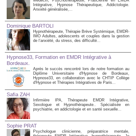
Médecin, Psychothérapeute, Praticienne en EMDR
Intégrative, Hypnose Thérapeutique, Addictologie.
Anxiété généralisée,...
Dominique BARTOLI
Hypnothérapeute, Thérapie Brève Systémique, EMDR-
IMO Adultes, adolescents et couples dans la gestion
de l’anxiété, du stress, des difficulté...
Hypnose33, Formation en EMDR Intégrative à
Bordeaux.
Après le succès rencontré lors de notre formation au
Diplôme Universitaire d'Hypnose de Bordeaux,
Hypnose33, en collaboration avec le CHTIP Collège
d'Hypnose et Thérapies Intégratives de Paris...
Safia ZAH
Infirmière IPA, Thérapeute EMDR Intégrative,
Sexologue et Hypnothérapeute.. Spécialisée en
psychiatrie, en addictologie et en santé sexuelle...
Sophie PRAT
Psychologue clinicienne, préparatrice mentale,
thérapeute EMDR Intégrative, hypnothérapeute. Je