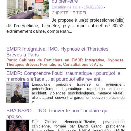
du bien-être
Location de salle
- 15/10/2025
-
CHRISTELLE TIREL
Je propose à un(e) professionnel(elle)
de l'énergétique, bien-être, psy… mon cabinet de 30m2,
extrêmement calme, comprenan...
EMDR Intégrative, IMO, Hypnose et Thérapies
Brèves à Paris
Paris: Cabinets de Praticiens en EMDR Intégrative, Hypnose,
Thérapies Brèves. Formations, Consultations et Avis.
EMDR: Comprendre l’oubli traumatique : pourquoi la
mémoire s’efface… et pourquoi elle revient.
Lorsqu’une personne traverse un événement
potentiellement traumatique (agression sexuelle,
accident, violences psychologiques, menace vitale),
elle s’attend souvent à garder un souvenir précis de
c...
BRAINSPOTTING: trouver le point oculaire qui
apaise.
Par Clotilde Hennequin-Rivoire, psychologue
clinicienne, formée par David Grand, praticienne
Brainspotting, thérapeute EMDR accréditée EMDR