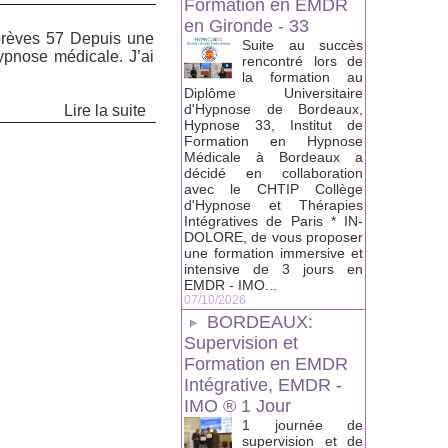
Formation en EMDR
en Gironde - 33
brèves 57 Depuis une
Suite au succès
’hypnose médicale. J’ai
rencontré lors de
la formation au
Diplôme Universitaire
d'Hypnose de Bordeaux,
Lire la suite
Hypnose 33, Institut de
Formation en Hypnose
Médicale à Bordeaux a
décidé en collaboration
avec le CHTIP Collège
d'Hypnose et Thérapies
Intégratives de Paris * IN-
DOLORE, de vous proposer
une formation immersive et
intensive de 3 jours en
EMDR - IMO...
07/10/2026
BORDEAUX:
Supervision et
Formation en EMDR
Intégrative, EMDR -
IMO ® 1 Jour
1 journée de
supervision et de