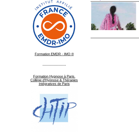
Formation EMDR - IMO ®
-------------------
Formation Hypnose à Paris.
Collège d'Hypnose & Thérapies
Intégratives de Paris