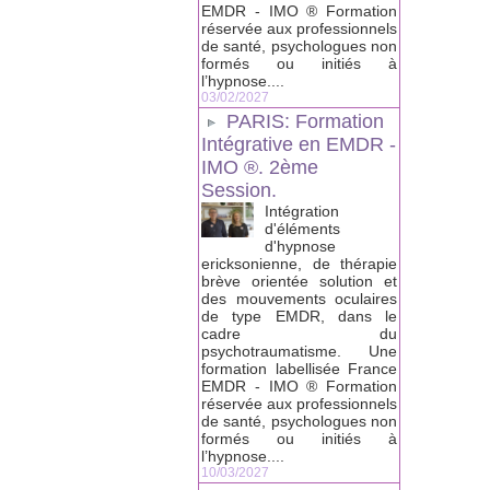
EMDR - IMO ® Formation
réservée aux professionnels
de santé, psychologues non
formés ou initiés à
l’hypnose....
03/02/2027
PARIS: Formation
Intégrative en EMDR -
IMO ®. 2ème
Session.
Intégration
d'éléments
d'hypnose
ericksonienne, de thérapie
brève orientée solution et
des mouvements oculaires
de type EMDR, dans le
cadre du
psychotraumatisme. Une
formation labellisée France
EMDR - IMO ® Formation
réservée aux professionnels
de santé, psychologues non
formés ou initiés à
l’hypnose....
10/03/2027