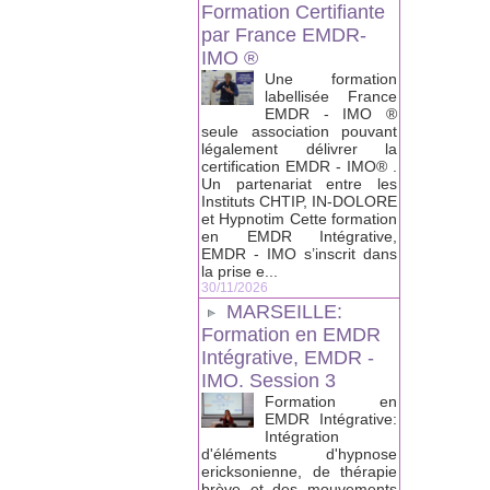
Formation Certifiante
par France EMDR-
IMO ®
Une formation
labellisée France
EMDR - IMO ®
seule association pouvant
légalement délivrer la
certification EMDR - IMO® .
Un partenariat entre les
Instituts CHTIP, IN-DOLORE
et Hypnotim Cette formation
en EMDR Intégrative,
EMDR - IMO s’inscrit dans
la prise e...
30/11/2026
MARSEILLE:
Formation en EMDR
Intégrative, EMDR -
IMO. Session 3
Formation en
EMDR Intégrative:
Intégration
d'éléments d'hypnose
ericksonienne, de thérapie
brève et des mouvements