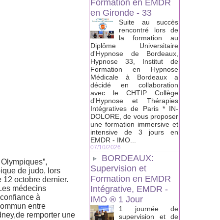
Formation en EMDR
en Gironde - 33
Suite au succès
rencontré lors de
la formation au
Diplôme Universitaire
d'Hypnose de Bordeaux,
Hypnose 33, Institut de
Formation en Hypnose
Médicale à Bordeaux a
décidé en collaboration
avec le CHTIP Collège
d'Hypnose et Thérapies
Intégratives de Paris * IN-
DOLORE, de vous proposer
une formation immersive et
intensive de 3 jours en
EMDR - IMO...
07/10/2026
BORDEAUX:
x Olympiques”,
Supervision et
ique de judo, lors
Formation en EMDR
 12 octobre dernier.
. Les médecins
Intégrative, EMDR -
 confiance à
IMO ® 1 Jour
l commun entre
1 journée de
ydney,de remporter une
supervision et de