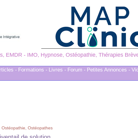
s, EMDR - IMO, Hypnose, Ostéopathie, Thérapies Brèves
rticles -
Formations -
Livres -
Forum -
Petites Annonces -
Vi
>
Ostéopathie, Ostéopathes
ventail de solution