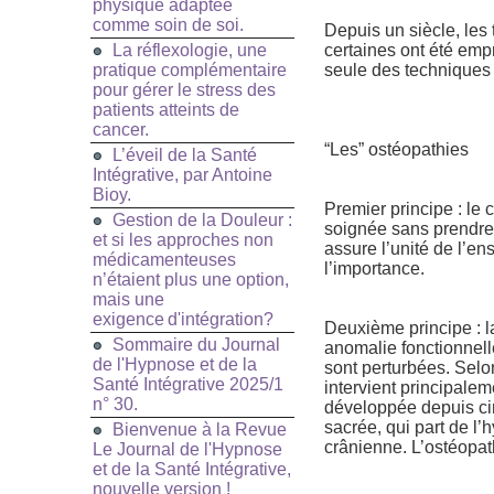
physique adaptée
comme soin de soi.
Depuis un siècle, les
La réflexologie, une
certaines ont été empr
pratique complémentaire
seule des techniques a
pour gérer le stress des
patients atteints de
cancer.
“Les” ostéopathies
L’éveil de la Santé
Intégrative, par Antoine
Bioy.
Premier principe : le 
Gestion de la Douleur :
soignée sans prendre e
et si les approches non
assure l’unité de l’ens
médicamenteuses
l’importance.
n’étaient plus une option,
mais une
exigence d'intégration?
Deuxième principe : l
Sommaire du Journal
anomalie fonctionnell
de l'Hypnose et de la
sont perturbées. Selon
Santé Intégrative 2025/1
intervient principale
n° 30.
développée depuis cin
sacrée, qui part de l’
Bienvenue à la Revue
crânienne. L’ostéopa
Le Journal de l'Hypnose
et de la Santé Intégrative,
nouvelle version !