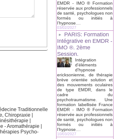
EMDR - IMO ® Formation
réservée aux professionnels
de santé, psychologues non
formés ou initiés à
l’hypnose....
03/02/2027
PARIS: Formation
Intégrative en EMDR -
IMO ®. 2ème
Session.
Intégration
d'éléments
d'hypnose
ericksonienne, de thérapie
brève orientée solution et
des mouvements oculaires
de type EMDR, dans le
cadre du
psychotraumatisme. Une
formation labellisée France
decine Traditionnelle
EMDR - IMO ® Formation
réservée aux professionnels
e, Chiropraxie
|
de santé, psychologues non
inésithérapie
|
formés ou initiés à
e - Aromathérapie
|
l’hypnose....
hérapies Psycho-
10/03/2027