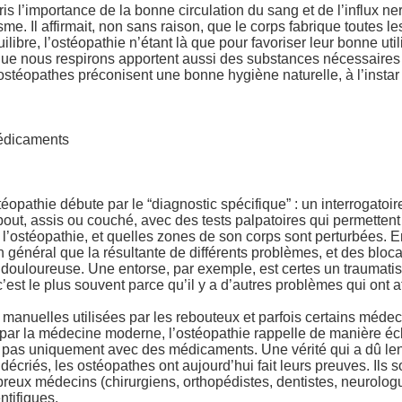
pris l’importance de la bonne circulation du sang et de l’influx n
sme. Il affirmait, non sans raison, que le corps fabrique toutes l
libre, l’ostéopathie n’étant là que pour favoriser leur bonne uti
ir que nous respirons apportent aussi des substances nécessaires
es ostéopathes préconisent une bonne hygiène naturelle, à l’insta
médicaments
téopathie débute par le “diagnostic spécifique” : un interrogato
out, assis ou couché, avec des tests palpatoires qui permettent 
 l’ostéopathie, et quelles zones de son corps sont perturbées. En
général que la résultante de différents problèmes, et des bloc
 douloureuse. Une entorse, par exemple, est certes un traumatis
 c’est le plus souvent parce qu’il y a d’autres problèmes qui ont aff
s manuelles utilisées par les rebouteux et parfois certains méde
 par la médecine moderne, l’ostéopathie rappelle de manière éc
 pas uniquement avec des médicaments. Une vérité qui a dû len
riés, les ostéopathes ont aujourd’hui fait leurs preuves. Ils 
eux médecins (chirurgiens, orthopédistes, dentistes, neurologu
ntifiques.