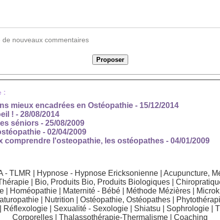
vée de nouveaux commentaires
 :
ons mieux encadrées en Ostéopathie
- 15/12/2014
il !
- 28/08/2014
es séniors
- 25/08/2009
ostéopathie
- 02/04/2009
 comprendre l'osteopathie, les ostéopathes
- 04/01/2009
A - TLMR
|
Hypnose - Hypnose Ericksonienne
|
Acupuncture, Mé
Thérapie
|
Bio, Produits Bio, Produits Biologiques
|
Chiropratiqu
e
|
Homéopathie
|
Maternité - Bébé
|
Méthode Mézières
|
Microk
aturopathie
|
Nutrition
|
Ostéopathie, Ostéopathes
|
Phytothérapi
|
Réflexologie
|
Sexualité - Sexologie
|
Shiatsu
|
Sophrologie
|
T
Corporelles
|
Thalassothérapie-Thermalisme
|
Coaching