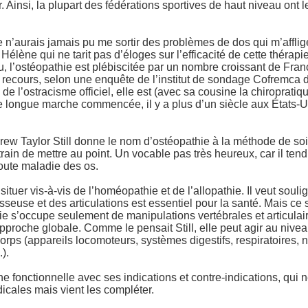
. Ainsi, la plupart des fédérations sportives de haut niveau ont 
e n’aurais jamais pu me sortir des problèmes de dos qui m’afflig
 Hélène qui ne tarit pas d’éloges sur l’efficacité de cette thérapi
u, l’ostéopathie est plébiscitée par un nombre croissant de Franç
t recours, selon une enquête de l’institut de sondage Cofremca 
e l’ostracisme officiel, elle est (avec sa cousine la chiropratiqu
e longue marche commencée, il y a plus d’un siècle aux États-U
ew Taylor Still donne le nom d’ostéopathie à la méthode de so
train de mettre au point. Un vocable pas très heureux, car il ten
oute maladie des os.
e situer vis-à-vis de l’homéopathie et de l’allopathie. Il veut soul
sseuse et des articulations est essentiel pour la santé. Mais ce 
hie s’occupe seulement de manipulations vertébrales et articulai
proche globale. Comme le pensait Still, elle peut agir au nive
rps (appareils locomoteurs, systèmes digestifs, respiratoires, 
).
ne fonctionnelle avec ses indications et contre-indications, qui
cales mais vient les compléter.