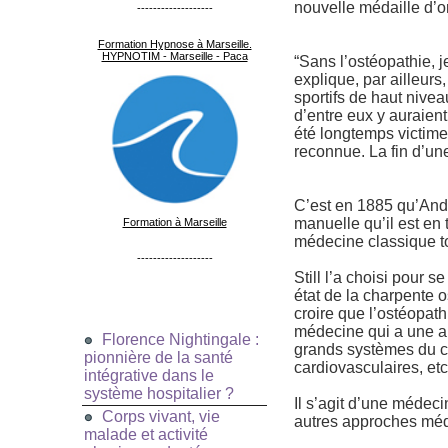
nouvelle médaille d’or
-------------------
Formation Hypnose à Marseille.
HYPNOTIM - Marseille - Paca
“Sans l’ostéopathie, j
explique, par ailleurs,
sportifs de haut nivea
d’entre eux y auraien
été longtemps victime d
reconnue. La fin d’un
C’est en 1885 qu’Andr
manuelle qu’il est en 
Formation à Marseille
médecine classique t
-------------------
Still l’a choisi pour s
état de la charpente o
croire que l’ostéopat
médecine qui a une ap
Florence Nightingale :
grands systèmes du co
pionnière de la santé
cardiovasculaires, etc.
intégrative dans le
système hospitalier ?
Il s’agit d’une médeci
Corps vivant, vie
autres approches médi
malade et activité