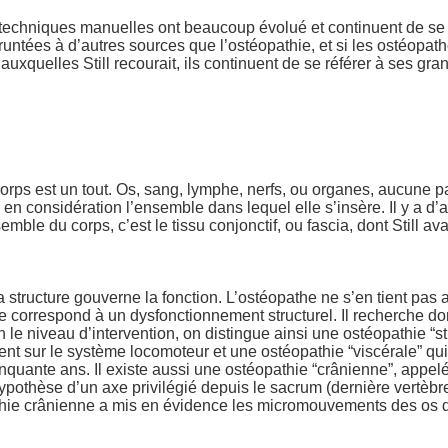
 techniques manuelles ont beaucoup évolué et continuent de se 
untées à d’autres sources que l’ostéopathie, et si les ostéopath
uxquelles Still recourait, ils continuent de se référer à ses gra
corps est un tout. Os, sang, lymphe, nerfs, ou organes, aucune pa
n considération l’ensemble dans lequel elle s’insère. Il y a d’ai
emble du corps, c’est le tissu conjonctif, ou fascia, dont Still ava
a structure gouverne la fonction. L’ostéopathe ne s’en tient pa
e correspond à un dysfonctionnement structurel. Il recherche do
 le niveau d’intervention, on distingue ainsi une ostéopathie “st
ment sur le système locomoteur et une ostéopathie “viscérale” qu
quante ans. Il existe aussi une ostéopathie “crânienne”, appelé
hypothèse d’un axe privilégié depuis le sacrum (dernière vertèbr
thie crânienne a mis en évidence les micromouvements des os 