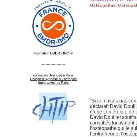
Ostéopathie, Ostéopath
Formation EMDR - IMO ®
-------------------
Formation Hypnose à Paris.
Collège d'Hypnose & Thérapies
Intégratives de Paris
“Si je n’avais pas con
déclarait David Douil
d’une conférence de p
David Douillet souffr
consultés lui avaient 
l’ostéopathe qui le s
l’entraîneur et l’ost