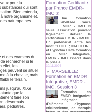
Formation Certifiante
erveux pour la
es substances qui sont
par France EMDR-
lisation. Bien entendu,
IMO ®
 à notre organisme et,
Une formation
r des naturopathes.
labellisée France
EMDR - IMO ®
seule association pouvant
légalement délivrer la
certification EMDR - IMO® .
Un partenariat entre les
Instituts CHTIP, IN-DOLORE
et Hypnotim Cette formation
en EMDR Intégrative,
ire et des examens du
EMDR - IMO s’inscrit dans
de rechercher si le
la prise e...
 effet, les
30/11/2026
ages peuvent se situer
MARSEILLE:
me à la cheville, mais
Formation en EMDR
aibli le terrain.
Intégrative, EMDR -
IMO. Session 3
cins jusqu’au XIXe
Formation en
latante que la
EMDR Intégrative:
tement faire son
Intégration
sont désormais
d'éléments d'hypnose
es, pédiatres,
ericksonienne, de thérapie
brève et des mouvements