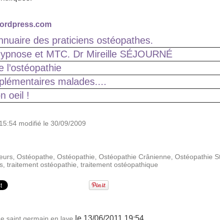
wordpress.com
nnuaire des praticiens ostéopathes.
ypnose et MTC. Dr Mireille SÉJOURNÉ
 l’ostéopathie
lémentaires malades....
 oeil !
15:54 modifié le 30/09/2009
eurs
,
Ostéopathe
,
Ostéopathie
,
Ostéopathie Crânienne
,
Ostéopathie St
s
,
traitement ostéopathie
,
traitement ostéopathique
le 13/06/2011 19:54
e saint germain en laye