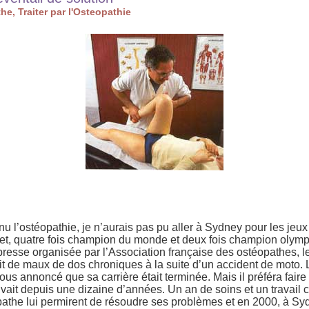
e, Traiter par l'Osteopathie
nu l’ostéopathie, je n’aurais pas pu aller à Sydney pour les jeu
let, quatre fois champion du monde et deux fois champion olymp
resse organisée par l’Association française des ostéopathes, le
ait de maux de dos chroniques à la suite d’un accident de moto
tous annoncé que sa carrière était terminée. Mais il préféra faire
uivait depuis une dizaine d’années. Un an de soins et un travai
éopathe lui permirent de résoudre ses problèmes et en 2000, à S