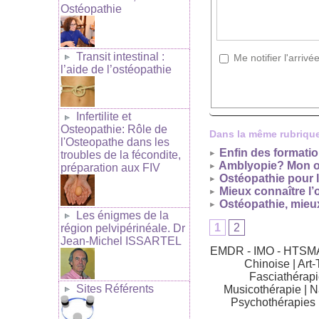
Ostéopathie
Transit intestinal :
Me notifier l'arri
l’aide de l’ostéopathie
Infertilite et
Osteopathie: Rôle de
Dans la même rubrique
l'Osteopathe dans les
Enfin des formati
troubles de la fécondite,
Amblyopie? Mon oe
préparation aux FIV
Ostéopathie pour l
Mieux connaître l’
Ostéopathie, mieux
Les énigmes de la
1
2
région pelvipérinéale. Dr
Jean-Michel ISSARTEL
EMDR - IMO - HTSM
Chinoise
|
Art-
Fasciathérapi
Sites Référents
Musicothérapie
|
N
Psychothérapies