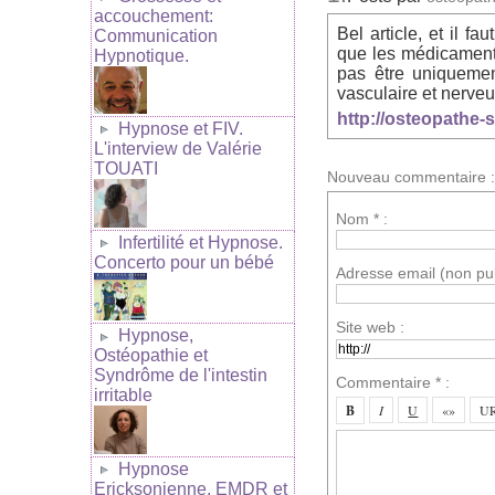
accouchement:
Bel article, et il 
Communication
que les médicaments
Hypnotique.
pas être uniquemen
vasculaire et nerveu
http://osteopathe-
Hypnose et FIV.
L'interview de Valérie
TOUATI
Nouveau commentaire :
Nom * :
Infertilité et Hypnose.
Concerto pour un bébé
Adresse email (non pub
Site web :
Hypnose,
Ostéopathie et
Syndrôme de l'intestin
Commentaire * :
irritable
Hypnose
Ericksonienne, EMDR et