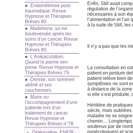
Enfin, Still avait com
Endométriose post-
régulation de l’organi
traumatique. Revue
nécessaires à son équi
Hypnose et Thérapies
l’alimentation et l’a
Brèves 80.
à la suite de Still, l
Madeleine, sa vie
bouleversée après les
soins d'un cancer. Revue
Hypnose et Thérapies
Il n’y a pas que les 
Brèves 80.
L'Anéjaculation.
Quand la panne sex-
prime. Revue Hypnose et
La consultation en os
Thérapies Brèves 79.
patient en posture deb
patient relève bien de
Denise, son sommeil
symptômes ne sont en 
abîmé et ses
à distance de la zone
cauchemars.
si elle s’est produite,
Marie ou
l'accompagnement d'une
Héritière de pratique
patiente lors d'un
siècle, mais oubliées
traitement de cancer.
maladie ne se soigne
Revue Hypnose et
chemin… Longtemps déc
Thérapies Brèves n°78.
soutenus par de nombr
gynécologues) et scie
Ostéopathie, EMDR -