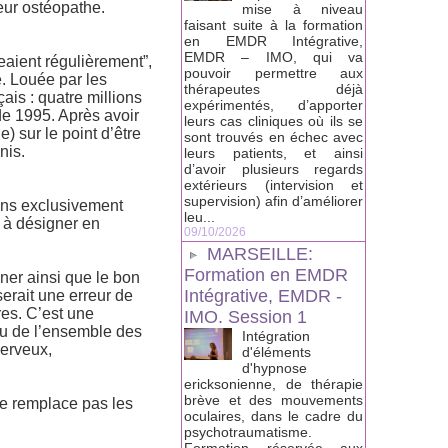
leur ostéopathe.
mise à niveau
faisant suite à la formation
en EMDR Intégrative,
EMDR – IMO, qui va
eaient régulièrement”,
pouvoir permettre aux
e. Louée par les
thérapeutes déjà
ais : quatre millions
expérimentés, d’apporter
de 1995. Après avoir
leurs cas cliniques où ils se
e) sur le point d’être
sont trouvés en échec avec
nis.
leurs patients, et ainsi
d’avoir plusieurs regards
extérieurs (intervision et
supervision) afin d’améliorer
ins exclusivement
leu...
d à désigner en
09/10/2026
MARSEILLE:
Formation en EMDR
igner ainsi que le bon
Intégrative, EMDR -
serait une erreur de
res. C’est une
IMO. Session 1
au de l’ensemble des
Intégration
nerveux,
d'éléments
d'hypnose
ericksonienne, de thérapie
brève et des mouvements
 ne remplace pas les
oculaires, dans le cadre du
psychotraumatisme.