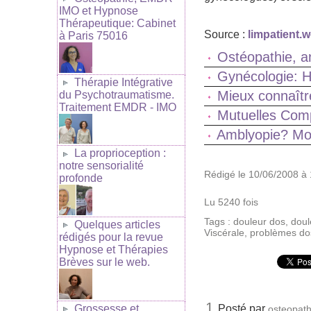
IMO et Hypnose
Thérapeutique: Cabinet
Source :
limpatient.
à Paris 75016
Ostéopathie, a
Gynécologie: H
Thérapie Intégrative
Mieux connaître
du Psychotraumatisme.
Traitement EMDR - IMO
Mutuelles Comp
Amblyopie? Mon
La proprioception :
notre sensorialité
Rédigé le 10/06/2008 à 
profonde
Lu 5240 fois
Tags
:
douleur dos
,
doul
Quelques articles
Viscérale
,
problèmes do
rédigés pour la revue
Hypnose et Thérapies
Brèves sur le web.
1.
Grossesse et
Posté par
osteopath