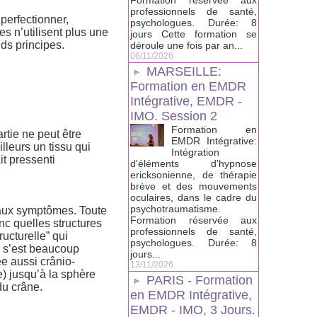
Formation réservée aux
professionnels de santé,
perfectionner,
psychologues. Durée: 8
es n’utilisent plus une
jours Cette formation se
nds principes.
déroule une fois par an...
06/11/2026
MARSEILLE:
Formation en EMDR
Intégrative, EMDR -
IMO. Session 2
Formation en
rtie ne peut être
EMDR Intégrative:
lleurs un tissu qui
Intégration
it pressenti
d'éléments d'hypnose
ericksonienne, de thérapie
brève et des mouvements
oculaires, dans le cadre du
psychotraumatisme.
s aux symptômes. Toute
Formation réservée aux
nc quelles structures
professionnels de santé,
ructurelle” qui
psychologues. Durée: 8
i s’est beaucoup
jours...
e aussi crânio-
13/11/2026
e) jusqu’à la sphère
PARIS - Formation
du crâne.
en EMDR Intégrative,
EMDR - IMO, 3 Jours.