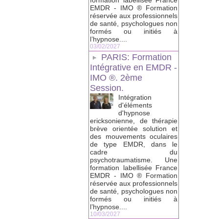
formation labellisée France
EMDR - IMO ® Formation
réservée aux professionnels
de santé, psychologues non
formés ou initiés à
l’hypnose....
03/02/2027
PARIS: Formation
Intégrative en EMDR -
IMO ®. 2ème
Session.
Intégration
d'éléments
d'hypnose
ericksonienne, de thérapie
brève orientée solution et
des mouvements oculaires
de type EMDR, dans le
cadre du
psychotraumatisme. Une
formation labellisée France
EMDR - IMO ® Formation
réservée aux professionnels
de santé, psychologues non
formés ou initiés à
l’hypnose....
10/03/2027