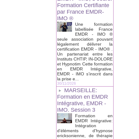
Formation Certifiante
par France EMDR-
IMO ®
Une formation
labellisée France
EMDR - IMO ®
seule association pouvant
légalement délivrer la
certification EMDR - IMO® .
Un partenariat entre les
Instituts CHTIP, IN-DOLORE
et Hypnotim Cette formation
en EMDR Intégrative,
EMDR - IMO s’inscrit dans
la prise e...
30/11/2026
MARSEILLE:
Formation en EMDR
Intégrative, EMDR -
IMO. Session 3
Formation en
EMDR Intégrative:
Intégration
d'éléments d'hypnose
ericksonienne, de thérapie