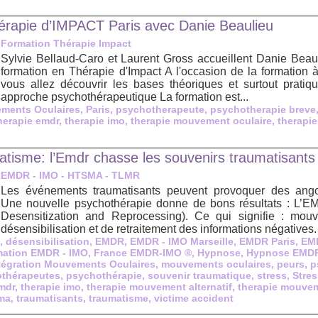
hérapie d’IMPACT Paris avec Danie Beaulieu
Formation Thérapie Impact
Sylvie Bellaud-Caro et Laurent Gross accueillent Danie Beau
formation en Thérapie d'Impact A l'occasion de la formation à
vous allez découvrir les bases théoriques et surtout pratiq
approche psychothérapeutique La formation est...
ements Oculaires
,
Paris
,
psychotherapeute
,
psychotherapie breve
herapie emdr
,
therapie imo
,
therapie mouvement oculaire
,
therapie
tisme: l’Emdr chasse les souvenirs traumatisants
EMDR - IMO - HTSMA - TLMR
Les événements traumatisants peuvent provoquer des ango
Une nouvelle psychothérapie donne de bons résultats : L
Desensitization and Reprocessing). Ce qui signifie : mou
désensibilisation et de retraitement des informations négatives. 
,
désensibilisation
,
EMDR
,
EMDR - IMO Marseille
,
EMDR Paris
,
EMD
ation EMDR - IMO
,
France EMDR-IMO ®
,
Hypnose
,
Hypnose EMD
tégration Mouvements Oculaires
,
mouvements oculaires
,
peurs
,
p
thérapeutes
,
psychothérapie
,
souvenir traumatique
,
stress
,
Stre
mdr
,
therapie imo
,
therapie mouvement alternatif
,
therapie mouvem
ma
,
traumatisants
,
traumatisme
,
victime accident