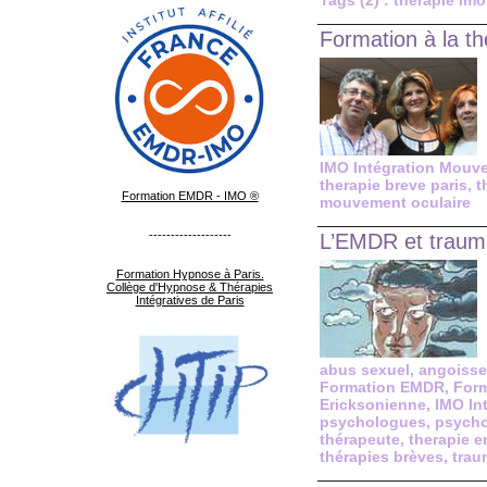
Tags (2) : therapie imo
Formation à la t
IMO Intégration Mouv
therapie breve paris
,
t
Formation EMDR - IMO ®
mouvement oculaire
-------------------
L’EMDR et trauma
Formation Hypnose à Paris.
Collège d'Hypnose & Thérapies
Intégratives de Paris
abus sexuel
,
angoisse
Formation EMDR
,
Form
Ericksonienne
,
IMO In
psychologues
,
psycho
thérapeute
,
therapie e
thérapies brèves
,
trau