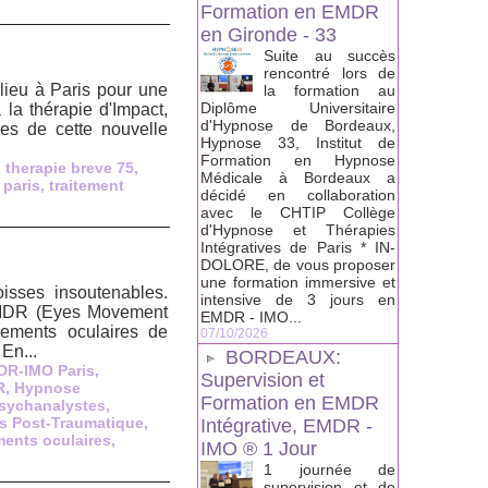
Formation en EMDR
en Gironde - 33
Suite au succès
rencontré lors de
lieu à Paris pour une
la formation au
Diplôme Universitaire
 la thérapie d'Impact,
d'Hypnose de Bordeaux,
ues de cette nouvelle
Hypnose 33, Institut de
Formation en Hypnose
,
therapie breve 75
,
Médicale à Bordeaux a
 paris
,
traitement
décidé en collaboration
avec le CHTIP Collège
d'Hypnose et Thérapies
Intégratives de Paris * IN-
DOLORE, de vous proposer
une formation immersive et
isses insoutenables.
intensive de 3 jours en
’EMDR (Eyes Movement
EMDR - IMO...
vements oculaires de
07/10/2026
En...
BORDEAUX:
R-IMO Paris
,
Supervision et
R
,
Hypnose
Formation en EMDR
sychanalystes
,
ss Post-Traumatique
,
Intégrative, EMDR -
ents oculaires
,
IMO ® 1 Jour
1 journée de
supervision et de