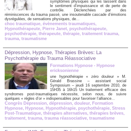
symptômes physiques qui les laissent dans
le sentiment d’impuissance et de perte de
contrôle. Déclenchées par des
réminiscences du trauma passé, une insoutenable cascade d’émotions
dysrégulées, de sensations physiques, de...
choc traumatique
,
évènements traumatiques
,
Hypnothérapeute
,
Pierre Janet
,
psychothérapeute
,
psychothérapie
,
thérapeute
,
thérapie
,
traitement trauma
,
trauma
,
traumatisme
Dépression, Hypnose, Thérapies Brèves: La
Psychothérapie du Trauma Réassociative
Formations Hypnose - Hypnose
ericksonienne
une hypnothérapie « zéro douleur » M.
Gérald Brassine – assistant social
Symposium – jeudi 16 septembre 2010, de
15H35 à 16h15 Un traitement efficace des
syndromes post-traumatiques nécessite, selon nous, de suivre
quelques « règles d’or » indispensables pour favoriser l’alliance...
Congrès Dépression
,
dépression
,
douleur
,
Formation
Hypnose
,
Hypnose
,
Hypnothérapie
,
psychothérapie
,
Stress
Post-Traumatique
,
thérapies alternatives
,
thérapies brèves
,
traitement
,
trauma
,
trauma réassociative
,
traumatisme