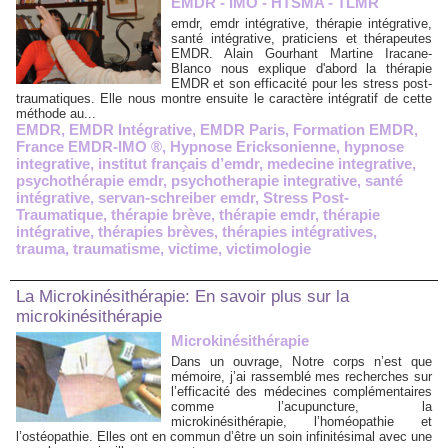
EMDR - IMO - HTSMA - TLMR
emdr, emdr intégrative, thérapie intégrative,
santé intégrative, praticiens et thérapeutes
EMDR. Alain Gourhant Martine Iracane-
Blanco nous explique d'abord la thérapie
EMDR et son efficacité pour les stress post-
traumatiques. Elle nous montre ensuite le caractère intégratif de cette
méthode au...
EMDR
,
EMDR Intégrative
,
EMDR Paris
,
Formation EMDR
,
France EMDR-IMO ®
,
Hypnose Ericksonienne
,
hypnose
integrative
,
institut français d’emdr
,
medecine integrative
,
psychothérapie emdr
,
psychotherapie integrative
,
santé
intégrative
,
servan-schreiber emdr
,
Stress Post-
Traumatique
,
thérapie brève
,
thérapie emdr
,
thérapie
intégrative
,
thérapies brèves
,
thérapies intégratives
,
trauma
,
traumatisme
,
victime
,
victimologie
La Microkinésithérapie: En savoir plus sur la
microkinésithérapie
Microkinésithérapie
Dans un ouvrage, Notre corps n’est que
mémoire, j’ai rassemblé mes recherches sur
l’efficacité des médecines complémentaires
comme l’acupuncture, la
microkinésithérapie, l’homéopathie et
l’ostéopathie. Elles ont en commun d’être un soin infinitésimal avec une