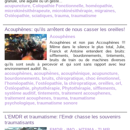
granule, une aiguille ou un geste...
acupuncture
,
Colopathie Fonctionnelle
,
homéopathie
,
microkinésithérapeute
,
microkinésithérapie
,
migraines
,
Ostéopathie
,
sciatiques
,
trauma
,
traumatisme
Acouphènes: qu’ils arrêtent de nous casser les oreilles!
Acouphènes
Acouphènes et non pas Accouphènes !!!
Même dans le silence le plus total, Julie,
Franck et Antoine entendent des bruits:
sifflements, bourdonnements, tintements,
bruits de train ou de machines diverses
qu’ils sont seuls à percevoir et qui sont sans rapport avec leur
environnement auditif. Ils...
accouphènes
,
acouphènes
,
acouphénique
,
acupuncture
,
bourdonnements
,
bruits
,
chiropratique
,
choc émotionnel
,
l'homéopathie
,
l'ostéopathie
,
la chiropratique
,
oreilles
,
orl
,
Ostéopathie
,
phytothérapie
,
Phytothérapie
,
sifflements
,
système auditif
,
tintements
,
traitement accouphenes
,
traitement acouphenes
,
trauma
,
traumatisme
psychologique
,
traumatisme sonore
L’EMDR et traumatisme: l’Emdr chasse les souvenirs
traumatisants
EMDR - IMO - HTSMA - TLMR