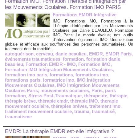
Formation IMO, Formation Thérapie d’Intégration par
les Mouvements Oculaires. Formation IMO PARIS
Formations EMDR Intégrative
IMO, Formations IMO, Formations à la
Thérapie d’Intégration par les Mouvements
Oculaires par Danie BEAULIEU, Formation
IMO Paris Le monde évolue; nos outils
d’intervention également. IMO: Une solution
globale et efficace aux souffrances des personnes traumatisées. Un
traitement dont la rapidité...
autoguérison
,
cerveau
,
danie beaulieu
,
EMDR
,
EMDR Paris
,
événements traumatiques
,
formation
,
formation danie
beaulieu
,
Formation EMDR - IMO
,
Formation IMO
,
Formation IMO Intégration Mouvements Oculaires
,
formation imo paris
,
formations
,
formations imo
,
formations paris
,
formatrice imo
,
IMO Intégration
Mouvements Oculaires
,
IMO Intégration Mouvements
Oculaires Paris
,
mouvements oculaires
,
Paris
,
paris
formation
,
Stress Post-Traumatique
,
thérapeute
,
thérapie
,
thérapie brève
,
thérapie emdr
,
thérapie IMO
,
therapie
mouvement oculaire
,
thérapies brèves
,
traitement imo
,
traitement mouvement oculaire
,
trauma
,
traumatisé
,
traumatisme
EMDR: La thérapie EMDR est-elle intégrative ?