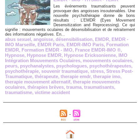
Les événements traumatisants peuvent
provoquer des angoisses insoutenables. Une
nouvelle psychothérapie donne de bons
résultats : L’EMDR (Eyes Movement
Desensitization and Reprocessing). Ce qui
signifie : mouvements oculaires de désensibilisation et de retraitement
des informations négatives. En...
abus sexuel
,
angoisse
,
désensibilisation
,
EMDR
,
EMDR -
IMO Marseille
,
EMDR Paris
,
EMDR-IMO Paris
,
Formation
EMDR
,
Formation EMDR - IMO
,
France EMDR-IMO ®
,
Hypnose
,
Hypnose EMDR
,
Hypnose Ericksonienne
,
IMO
Intégration Mouvements Oculaires
,
mouvements oculaires
,
peurs
,
psychanalystes
,
psychologues
,
psychothérapeutes
,
psychothérapie
,
souvenir traumatique
,
stress
,
Stress Post-
Traumatique
,
thérapeute
,
therapie emdr
,
therapie imo
,
therapie mouvement alternatif
,
therapie mouvements
oculaires
,
thérapies brèves
,
trauma
,
traumatisants
,
traumatisme
,
victime accident