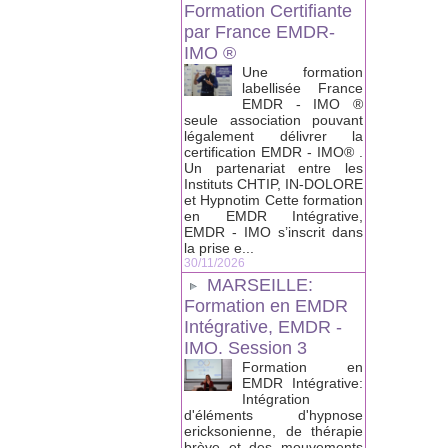
Formation Certifiante
par France EMDR-
IMO ®
Une formation
labellisée France
EMDR - IMO ®
seule association pouvant
légalement délivrer la
certification EMDR - IMO® .
Un partenariat entre les
Instituts CHTIP, IN-DOLORE
et Hypnotim Cette formation
en EMDR Intégrative,
EMDR - IMO s’inscrit dans
la prise e...
30/11/2026
MARSEILLE:
Formation en EMDR
Intégrative, EMDR -
IMO. Session 3
Formation en
EMDR Intégrative:
Intégration
d'éléments d'hypnose
ericksonienne, de thérapie
brève et des mouvements