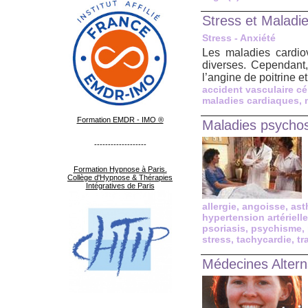
Stress et Maladie
Stress - Anxiété
Les maladies cardiov
diverses. Cependant
l’angine de poitrine e
accident vasculaire cé
maladies cardiaques
,
Formation EMDR - IMO ®
Maladies psycho
-------------------
Formation Hypnose à Paris.
Collège d'Hypnose & Thérapies
Intégratives de Paris
allergie
,
angoisse
,
ast
hypertension artérielle
psoriasis
,
psychisme
,
stress
,
tachycardie
,
tr
Médecines Altern