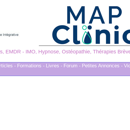
s, EMDR - IMO, Hypnose, Ostéopathie, Thérapies Brèves
rticles -
Formations -
Livres -
Forum -
Petites Annonces -
Vi