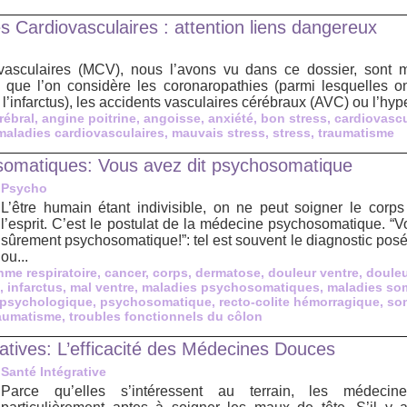
s Cardiovasculaires : attention liens dangereux
asculaires (MCV), nous l’avons vu dans ce dossier, sont mu
, que l’on considère les coronaropathies (parmi lesquelles 
t l’infarctus), les accidents vasculaires cérébraux (AVC) ou l’hype
rébral
,
angine poitrine
,
angoisse
,
anxiété
,
bon stress
,
cardiovascu
maladies cardiovasculaires
,
mauvais stress
,
stress
,
traumatisme
somatiques: Vous avez dit psychosomatique
Psycho
L’être humain étant indivisible, on ne peut soigner le cor
l’esprit. C’est le postulat de la médecine psychosomatique. “Vo
sûrement psychosomatique!”: tel est souvent le diagnostic po
ou...
hme respiratoire
,
cancer
,
corps
,
dermatose
,
douleur ventre
,
doule
,
infarctus
,
mal ventre
,
maladies psychosomatiques
,
maladies so
psychologique
,
psychosomatique
,
recto-colite hémorragique
,
som
aumatisme
,
troubles fonctionnels du côlon
atives: L’efficacité des Médecines Douces
Santé Intégrative
Parce qu’elles s’intéressent au terrain, les médecine