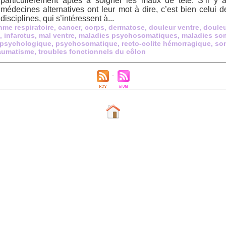
particulièrement aptes à soigner les maux de tête. S’il y
médecines alternatives ont leur mot à dire, c’est bien celui
disciplines, qui s’intéressent à...
hme respiratoire
,
cancer
,
corps
,
dermatose
,
douleur ventre
,
doule
,
infarctus
,
mal ventre
,
maladies psychosomatiques
,
maladies so
psychologique
,
psychosomatique
,
recto-colite hémorragique
,
som
aumatisme
,
troubles fonctionnels du côlon