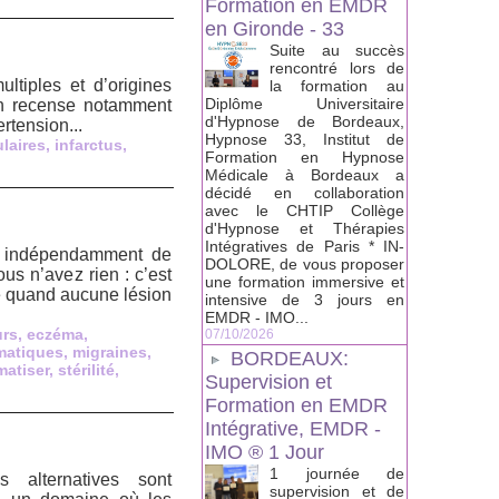
Formation en EMDR
en Gironde - 33
Suite au succès
rencontré lors de
ltiples et d’origines
la formation au
Diplôme Universitaire
on recense notamment
d'Hypnose de Bordeaux,
rtension...
Hypnose 33, Institut de
laires
,
infarctus
,
Formation en Hypnose
Médicale à Bordeaux a
décidé en collaboration
avec le CHTIP Collège
d'Hypnose et Thérapies
Intégratives de Paris * IN-
ps indépendamment de
DOLORE, de vous proposer
us n’avez rien : c’est
une formation immersive et
sé quand aucune lésion
intensive de 3 jours en
EMDR - IMO...
urs
,
eczéma
,
07/10/2026
matiques
,
migraines
,
BORDEAUX:
atiser
,
stérilité
,
Supervision et
Formation en EMDR
Intégrative, EMDR -
IMO ® 1 Jour
1 journée de
s alternatives sont
supervision et de