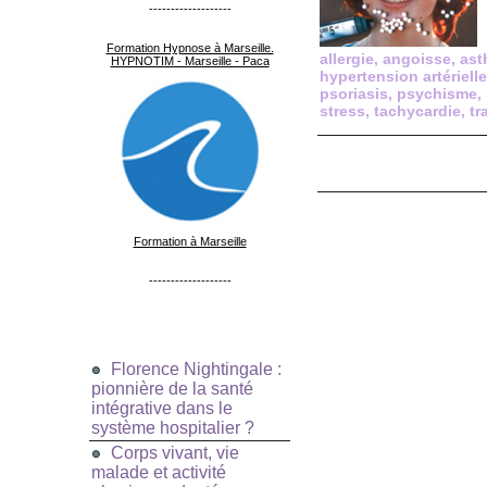
-------------------
Formation Hypnose à Marseille.
allergie
,
angoisse
,
ast
HYPNOTIM - Marseille - Paca
hypertension artérielle
psoriasis
,
psychisme
,
stress
,
tachycardie
,
tr
Formation à Marseille
-------------------
Florence Nightingale :
pionnière de la santé
intégrative dans le
système hospitalier ?
Corps vivant, vie
malade et activité