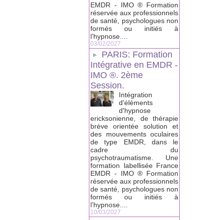
EMDR - IMO ® Formation
réservée aux professionnels
de santé, psychologues non
formés ou initiés à
l’hypnose....
03/02/2027
PARIS: Formation
Intégrative en EMDR -
IMO ®. 2ème
Session.
Intégration
d'éléments
d'hypnose
ericksonienne, de thérapie
brève orientée solution et
des mouvements oculaires
de type EMDR, dans le
cadre du
psychotraumatisme. Une
formation labellisée France
EMDR - IMO ® Formation
réservée aux professionnels
de santé, psychologues non
formés ou initiés à
l’hypnose....
10/03/2027