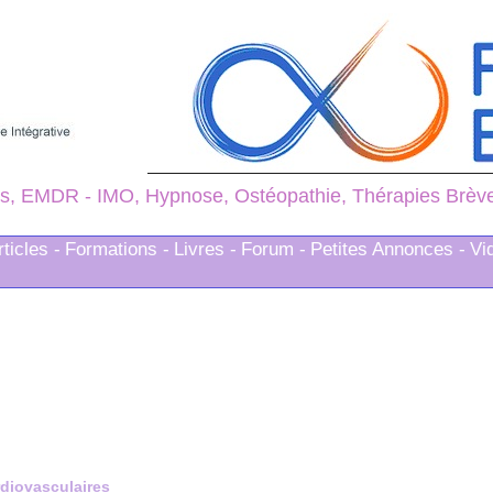
s, EMDR - IMO, Hypnose, Ostéopathie, Thérapies Brèves
rticles -
Formations -
Livres -
Forum -
Petites Annonces -
Vi
rdiovasculaires