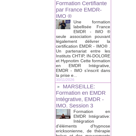
Formation Certifiante
par France EMDR-
IMO ®
Une formation
labellisée France
EMDR - IMO ®
seule association pouvant
légalement délivrer la
certification EMDR - IMO® .
Un partenariat entre les
Instituts CHTIP, IN-DOLORE
et Hypnotim Cette formation
en EMDR Intégrative,
EMDR - IMO s’inscrit dans
la prise e...
30/11/2026
MARSEILLE:
Formation en EMDR
Intégrative, EMDR -
IMO. Session 3
Formation en
EMDR Intégrative:
Intégration
d'éléments d'hypnose
ericksonienne, de thérapie
brève et des mouvements