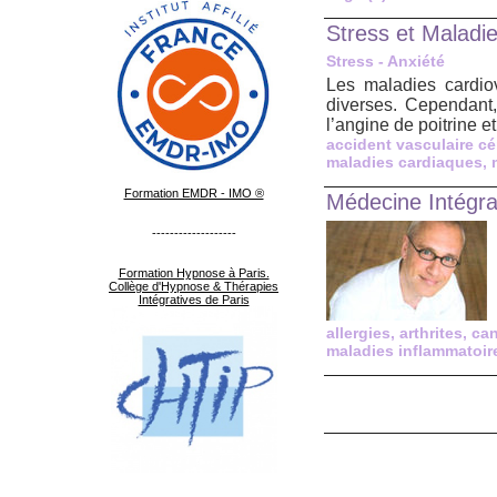
Stress et Maladie
Stress - Anxiété
Les maladies cardiov
diverses. Cependant
l’angine de poitrine e
accident vasculaire cé
maladies cardiaques
,
Formation EMDR - IMO ®
Médecine Intégrat
-------------------
Formation Hypnose à Paris.
Collège d'Hypnose & Thérapies
Intégratives de Paris
allergies
,
arthrites
,
ca
maladies inflammatoir