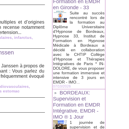
Formation en EMDR
en Gironde - 33
Suite au succès
rencontré lors de
ltiples et d’origines
la formation au
Diplôme Universitaire
on recense notamment
d'Hypnose de Bordeaux,
rtension...
Hypnose 33, Institut de
laires
,
infarctus
,
Formation en Hypnose
Médicale à Bordeaux a
décidé en collaboration
anssen
avec le CHTIP Collège
d'Hypnose et Thérapies
Intégratives de Paris * IN-
ry Janssen à propos de
DOLORE, de vous proposer
hant : Vous parlez du
une formation immersive et
ns fréquemment évoqué
intensive de 3 jours en
EMDR - IMO...
diovasculaires
,
07/10/2026
es estomac
BORDEAUX:
Supervision et
Formation en EMDR
Intégrative, EMDR -
IMO ® 1 Jour
1 journée de
supervision et de