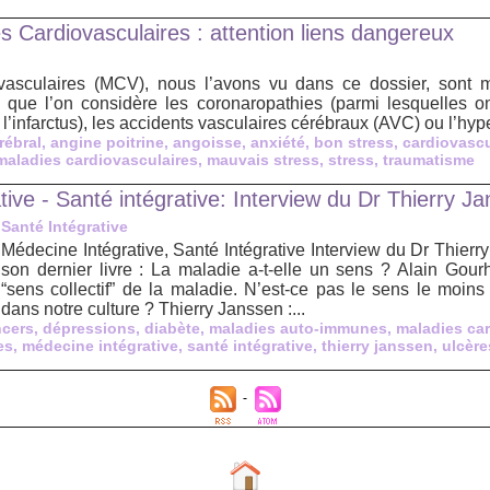
s Cardiovasculaires : attention liens dangereux
asculaires (MCV), nous l’avons vu dans ce dossier, sont mu
, que l’on considère les coronaropathies (parmi lesquelles 
t l’infarctus), les accidents vasculaires cérébraux (AVC) ou l’hype
rébral
,
angine poitrine
,
angoisse
,
anxiété
,
bon stress
,
cardiovascu
maladies cardiovasculaires
,
mauvais stress
,
stress
,
traumatisme
ive - Santé intégrative: Interview du Dr Thierry J
Santé Intégrative
Médecine Intégrative, Santé Intégrative Interview du Dr Thier
son dernier livre : La maladie a-t-elle un sens ? Alain Gour
“sens collectif” de la maladie. N’est-ce pas le sens le moi
dans notre culture ? Thierry Janssen :...
ncers
,
dépressions
,
diabète
,
maladies auto-immunes
,
maladies car
es
,
médecine intégrative
,
santé intégrative
,
thierry janssen
,
ulcèr