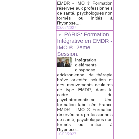
EMDR - IMO ® Formation
réservée aux professionnels
de santé, psychologues non
formés ou initiés à
l’hypnose....
03/02/2027
PARIS: Formation
Intégrative en EMDR -
IMO ®. 2ème
Session.
Intégration
d'éléments
d'hypnose
ericksonienne, de thérapie
brève orientée solution et
des mouvements oculaires
de type EMDR, dans le
cadre du
psychotraumatisme. Une
formation labellisée France
EMDR - IMO ® Formation
réservée aux professionnels
de santé, psychologues non
formés ou initiés à
l’hypnose....
10/03/2027