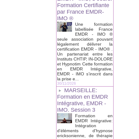
Formation Certifiante
par France EMDR-
IMO ®
Une formation
labellisée France
EMDR - IMO ®
seule association pouvant
légalement délivrer la
certification EMDR - IMO® .
Un partenariat entre les
Instituts CHTIP, IN-DOLORE
et Hypnotim Cette formation
en EMDR Intégrative,
EMDR - IMO s’inscrit dans
la prise e...
30/11/2026
MARSEILLE:
Formation en EMDR
Intégrative, EMDR -
IMO. Session 3
Formation en
EMDR Intégrative:
Intégration
d'éléments d'hypnose
ericksonienne, de thérapie