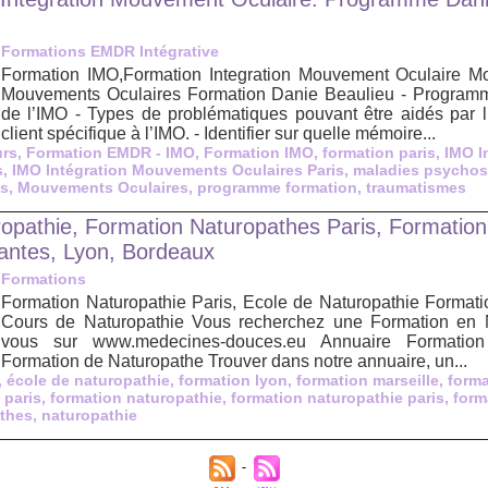
Formations EMDR Intégrative
Formation IMO,Formation Integration Mouvement Oculaire Mou
Mouvements Oculaires Formation Danie Beaulieu - Programm
de l’IMO - Types de problématiques pouvant être aidés par l
client spécifique à l’IMO. - Identifier sur quelle mémoire...
urs
,
Formation EMDR - IMO
,
Formation IMO
,
formation paris
,
IMO I
s
,
IMO Intégration Mouvements Oculaires Paris
,
maladies psycho
fs
,
Mouvements Oculaires
,
programme formation
,
traumatismes
opathie, Formation Naturopathes Paris, Formation
 Nantes, Lyon, Bordeaux
Formations
Formation Naturopathie Paris, Ecole de Naturopathie Formati
Cours de Naturopathie Vous recherchez une Formation en N
vous sur www.medecines-douces.eu Annuaire Formation
Formation de Naturopathe Trouver dans notre annuaire, un...
,
école de naturopathie
,
formation lyon
,
formation marseille
,
forma
 paris
,
formation naturopathie
,
formation naturopathie paris
,
form
thes
,
naturopathie