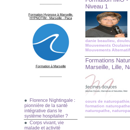
-------------------
Niveau 1
Formation Hypnose à Marseille.
HYPNOTIM - Marseille - Paca
danie beaulieu
,
doule
Mouvements Oculaire
Mouvements Alternati
Formations Natur
Marseille, Lille,
Formation à Marseille
-------------------
Florence Nightingale :
cours de naturopathie
pionnière de la santé
formation naturopathe
intégrative dans le
naturopathe
,
naturopa
système hospitalier ?
Corps vivant, vie
malade et activité