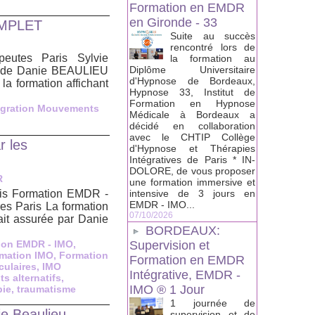
Formation en EMDR
en Gironde - 33
COMPLET
Suite au succès
rencontré lors de
eutes Paris Sylvie
la formation au
Diplôme Universitaire
n de Danie BEAULIEU
d'Hypnose de Bordeaux,
la formation affichant
Hypnose 33, Institut de
Formation en Hypnose
égration Mouvements
Médicale à Bordeaux a
décidé en collaboration
avec le CHTIP Collège
r les
d'Hypnose et Thérapies
Intégratives de Paris * IN-
DOLORE, de vous proposer
R
une formation immersive et
ris Formation EMDR -
intensive de 3 jours en
EMDR - IMO...
es Paris La formation
07/10/2026
it assurée par Danie
BORDEAUX:
ion EMDR - IMO
,
Supervision et
mation IMO
,
Formation
Formation en EMDR
culaires
,
IMO
Intégrative, EMDR -
 alternatifs
,
IMO ® 1 Jour
pie
,
traumatisme
1 journée de
e Beaulieu
supervision et de