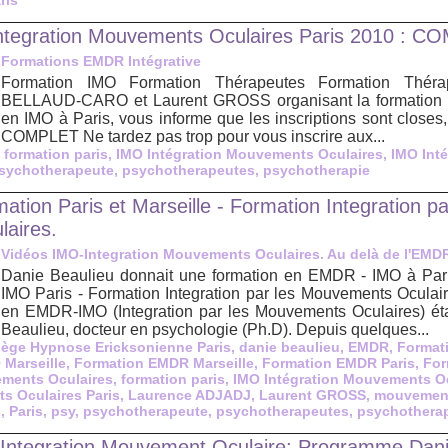
ris
ntegration Mouvements Oculaires Paris 2010 : 
Formations EMDR Intégrative
Formation IMO Formation Thérapeutes Formation Thérap
BELLAUD-CARO et Laurent GROSS organisant la formatio
en IMO à Paris, vous informe que les inscriptions sont closes, 
COMPLET Ne tardez pas trop pour vous inscrire aux...
,
formation paris
,
IMO Intégration Mouvements Oculaires
,
IMO Int
sychotherapeute
,
psychotherapeutes
,
psychotherapie
ion Paris et Marseille - Formation Integration pa
aires.
Vidéos IMO-Integration Mouvements Oculaires. Au delà de l'EMD
Danie Beaulieu donnait une formation en EMDR - IMO à Pa
IMO Paris - Formation Integration par les Mouvements Oculair
en EMDR-IMO (Integration par les Mouvements Oculaires) éta
Beaulieu, docteur en psychologie (Ph.D). Depuis quelques...
lège Hypnose Ericksonienne Paris
,
danie beaulieu
,
EMDR
,
Format
Marseille
,
Formation EMDR Marseille
,
Formation EMDR Paris
,
For
ements Oculaires
,
formation paris
,
IMO Intégration Mouvements O
s Oculaires Paris
,
Laurence ADJADJ
,
Laurent GROSS
,
mouvements
s
,
Paris
,
psy
,
psychotherapeute
,
psychotherapeutes
,
psychothera
 Integration Mouvement Oculaire: Programme Dani