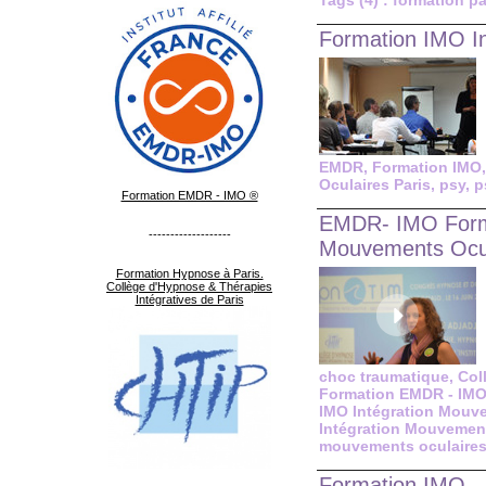
Tags (4) : formation pa
Formation IMO I
EMDR
,
Formation IMO
Oculaires Paris
,
psy
,
p
Formation EMDR - IMO ®
EMDR- IMO Format
-------------------
Mouvements Ocul
Formation Hypnose à Paris.
Collège d'Hypnose & Thérapies
Intégratives de Paris
choc traumatique
,
Col
Formation EMDR - IMO 
IMO Intégration Mouv
Intégration Mouvement
mouvements oculaire
Formation IMO -