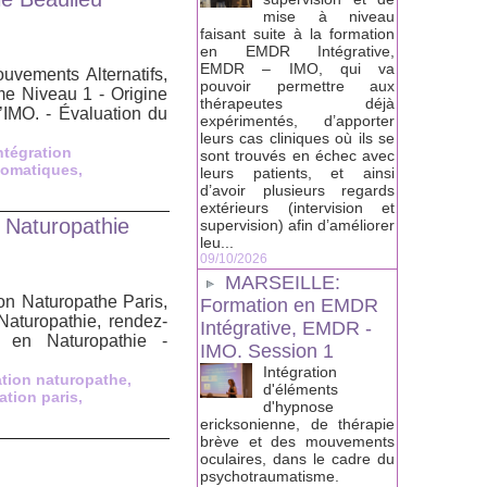
mise à niveau
faisant suite à la formation
en EMDR Intégrative,
EMDR – IMO, qui va
vements Alternatifs,
pouvoir permettre aux
e Niveau 1 - Origine
thérapeutes déjà
’IMO. - Évaluation du
expérimentés, d’apporter
leurs cas cliniques où ils se
ntégration
sont trouvés en échec avec
somatiques
,
leurs patients, et ainsi
d’avoir plusieurs regards
extérieurs (intervision et
 Naturopathie
supervision) afin d’améliorer
leu...
09/10/2026
MARSEILLE:
on Naturopathe Paris,
Formation en EMDR
aturopathie, rendez-
Intégrative, EMDR -
 en Naturopathie -
IMO. Session 1
Intégration
tion naturopathe
,
d'éléments
ation paris
,
d'hypnose
ericksonienne, de thérapie
brève et des mouvements
oculaires, dans le cadre du
psychotraumatisme.