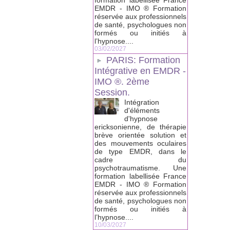
formation labellisée France
EMDR - IMO ® Formation
réservée aux professionnels
de santé, psychologues non
formés ou initiés à
l’hypnose....
03/02/2027
PARIS: Formation
Intégrative en EMDR -
IMO ®. 2ème
Session.
Intégration
d'éléments
d'hypnose
ericksonienne, de thérapie
brève orientée solution et
des mouvements oculaires
de type EMDR, dans le
cadre du
psychotraumatisme. Une
formation labellisée France
EMDR - IMO ® Formation
réservée aux professionnels
de santé, psychologues non
formés ou initiés à
l’hypnose....
10/03/2027