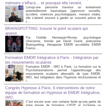
mémoire s’efface… et pourquoi elle revient.
Lorsqu’une personne traverse un événement
potentiellement traumatique (agression sexuelle,
accident, violences psychologiques, menace vitale),
elle s’attend souvent à garder un souvenir précis de
c...
BRAINSPOTTING: trouver le point oculaire qui
apaise.
Par Clotilde Hennequin-Rivoire, psychologue
clinicienne, formée par David Grand, praticienne
Brainspotting, thérapeute EMDR accréditée EMDR
France....
Formation EMDR Intégrative à Paris - Intégration par
les mouvements oculaires
Formation EMDR - IMO à Paris: La formation sur le
Psychotraumatisme permet l’apprentissage des
mouvements oculaires alternatifs de type EMDR,
IMO, leur intégration dans l’hypnose éricksonienne et
l...
Congrès Hypnose à Paris. 6 interventions de notre
équipe de formation en Hypnose et EMDR Intégrative,
IMO.
C’est encore avec une certaine fierté qu’une partie de
notre équipe de formation CHTIP et In-Dolore va