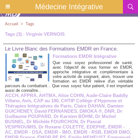
Médecine Intégrative
Accueil
>
Tags
Tags (3) : Virginie VERNOIS
Le Livre Blanc des Formations EMDR en France.
Formations EMDR Intégrative
Que vous soyez professionnel de santé,
avec l'objectif de vous former en EMDR,
approche intégrative et complémentaire à
votre activité de soignant, alors, trouver une
formation en EMDR relève d'un véritable
parcours du combattant... Que vous soyez futur patient, il est important
aussi de connaître...
ACCH
,
AFPRA
,
AHTMA
,
Alice COHN
,
Aude-Claire Baddly
Villano
,
Avis
,
CAP au 180
,
CHTIP Collège d'Hypnose et
Thérapies Intégratives de Paris
,
Claire DAHAN
,
Damien
GUICHENEY
,
David FERNANDES
,
DMOKA ®
,
DNR
,
Dr
Guillaume POUPARD
,
Dr Karsten BÖHM
,
Dr Michel
BUSNEL
,
Dr Michèle FOURCHON
,
Dr Pascal
VESPROUMIS
,
Dr Roxane COLETTE
,
EDEPHE
,
EMDR -
AC
,
EMDR - DSA
,
EMDR - IMO
,
EMDR - RSB
,
EMDR DMO
,
EMDR France
,
EMDR PE.PS
,
Emilie MEHEUST
,
Emmanuel