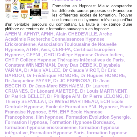
Formation en Hypnose: Mieux comprendre
les différents cursus proposés en France par
les différentes écoles de formation. Trouver
une formation en hypnose relève aujourd’hui
d’un véritable parcours du combattant. La faute à l’existence d’une
pléthore de centres de « formation sauvages » en hypnose....
AFEHM
,
AFHYP
,
AFNH
,
Alain CHEDEVILLE
,
Arche
Académie Recherche Connaissances Hypnose
Ericksonienne
,
Association Toulousaine de Nouvelle
Hypnose
,
ATNH
,
Avis
,
CERFPA
,
Certificat Européen
Hypnose
,
CFPNL
,
CHOI Collège Hypnose Océan Indien
,
CHTIP Collège Hypnose Thérapies Intégratives de Paris
,
Constant WINNERMAN
,
Dany Dan DEBEIX
,
Djayabala
VARMA
,
Dr Alain VALLEE
,
Dr Claude VIROT
,
Dr Eric
BARDOT
,
Dr Frédérique HONORE
,
Dr Hugues HONORE
,
Dr Jacqueline PAYRE
,
Dr JC ESPINOSA
,
Dr Jean
BECCHIO
,
Dr Jean-Marc BENHAIEM
,
Dr Laurent
CRUANES
,
Dr Léonard AMETEPE
,
Dr Louis MARTINENT
,
Dr Patrick BELLET
,
Dr Philippe AÏM
,
Dr Pierre LELONG
,
Dr
Thierry SERVILLAT
,
Dr Wilfrid MARTINEAU
,
ECH Ecole
Centrale Hypnose
,
Ecole de Formation PNL Hypnose
,
Ecole
Française Hypnose
,
EFH
,
EHF Ecole Hypnose
Francophone
,
film hypnose
,
Formation Evolution Synergie
,
Formation Hypnose
,
Formation Hypnose Bordeaux
,
formation hypnose ericksonienne
,
formation hypnose
intégrative
,
Formation Hypnose Paris
,
formation hypnose