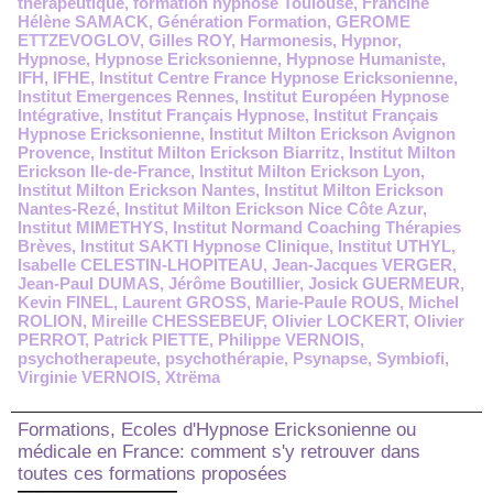
thérapeutique
,
formation hypnose Toulouse
,
Francine
Hélène SAMACK
,
Génération Formation
,
GEROME
ETTZEVOGLOV
,
Gilles ROY
,
Harmonesis
,
Hypnor
,
Hypnose
,
Hypnose Ericksonienne
,
Hypnose Humaniste
,
IFH
,
IFHE
,
Institut Centre France Hypnose Ericksonienne
,
Institut Emergences Rennes
,
Institut Européen Hypnose
Intégrative
,
Institut Français Hypnose
,
Institut Français
Hypnose Ericksonienne
,
Institut Milton Erickson Avignon
Provence
,
Institut Milton Erickson Biarritz
,
Institut Milton
Erickson Ile-de-France
,
Institut Milton Erickson Lyon
,
Institut Milton Erickson Nantes
,
Institut Milton Erickson
Nantes-Rezé
,
Institut Milton Erickson Nice Côte Azur
,
Institut MIMETHYS
,
Institut Normand Coaching Thérapies
Brèves
,
Institut SAKTI Hypnose Clinique
,
Institut UTHYL
,
Isabelle CELESTIN-LHOPITEAU
,
Jean-Jacques VERGER
,
Jean-Paul DUMAS
,
Jérôme Boutillier
,
Josick GUERMEUR
,
Kevin FINEL
,
Laurent GROSS
,
Marie-Paule ROUS
,
Michel
ROLION
,
Mireille CHESSEBEUF
,
Olivier LOCKERT
,
Olivier
PERROT
,
Patrick PIETTE
,
Philippe VERNOIS
,
psychotherapeute
,
psychothérapie
,
Psynapse
,
Symbiofi
,
Virginie VERNOIS
,
Xtrëma
Formations, Ecoles d'Hypnose Ericksonienne ou
médicale en France: comment s'y retrouver dans
toutes ces formations proposées