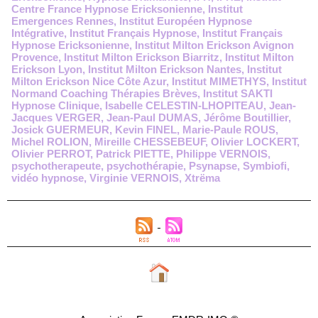
Centre France Hypnose Ericksonienne
,
Institut
Emergences Rennes
,
Institut Européen Hypnose
Intégrative
,
Institut Français Hypnose
,
Institut Français
Hypnose Ericksonienne
,
Institut Milton Erickson Avignon
Provence
,
Institut Milton Erickson Biarritz
,
Institut Milton
Erickson Lyon
,
Institut Milton Erickson Nantes
,
Institut
Milton Erickson Nice Côte Azur
,
Institut MIMETHYS
,
Institut
Normand Coaching Thérapies Brèves
,
Institut SAKTI
Hypnose Clinique
,
Isabelle CELESTIN-LHOPITEAU
,
Jean-
Jacques VERGER
,
Jean-Paul DUMAS
,
Jérôme Boutillier
,
Josick GUERMEUR
,
Kevin FINEL
,
Marie-Paule ROUS
,
Michel ROLION
,
Mireille CHESSEBEUF
,
Olivier LOCKERT
,
Olivier PERROT
,
Patrick PIETTE
,
Philippe VERNOIS
,
psychotherapeute
,
psychothérapie
,
Psynapse
,
Symbiofi
,
vidéo hypnose
,
Virginie VERNOIS
,
Xtrëma