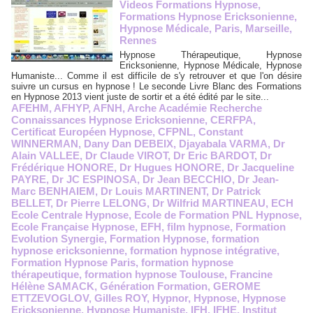
Videos Formations Hypnose,
Formations Hypnose Ericksonienne,
Hypnose Médicale, Paris, Marseille,
Rennes
Hypnose Thérapeutique, Hypnose
Ericksonienne, Hypnose Médicale, Hypnose
Humaniste... Comme il est difficile de s'y retrouver et que l'on désire
suivre un cursus en hypnose ! Le seconde Livre Blanc des Formations
en Hypnose 2013 vient juste de sortir et a été édité par le site...
AFEHM
,
AFHYP
,
AFNH
,
Arche Académie Recherche
Connaissances Hypnose Ericksonienne
,
CERFPA
,
Certificat Européen Hypnose
,
CFPNL
,
Constant
WINNERMAN
,
Dany Dan DEBEIX
,
Djayabala VARMA
,
Dr
Alain VALLEE
,
Dr Claude VIROT
,
Dr Eric BARDOT
,
Dr
Frédérique HONORE
,
Dr Hugues HONORE
,
Dr Jacqueline
PAYRE
,
Dr JC ESPINOSA
,
Dr Jean BECCHIO
,
Dr Jean-
Marc BENHAIEM
,
Dr Louis MARTINENT
,
Dr Patrick
BELLET
,
Dr Pierre LELONG
,
Dr Wilfrid MARTINEAU
,
ECH
Ecole Centrale Hypnose
,
Ecole de Formation PNL Hypnose
,
Ecole Française Hypnose
,
EFH
,
film hypnose
,
Formation
Evolution Synergie
,
Formation Hypnose
,
formation
hypnose ericksonienne
,
formation hypnose intégrative
,
Formation Hypnose Paris
,
formation hypnose
thérapeutique
,
formation hypnose Toulouse
,
Francine
Hélène SAMACK
,
Génération Formation
,
GEROME
ETTZEVOGLOV
,
Gilles ROY
,
Hypnor
,
Hypnose
,
Hypnose
Ericksonienne
,
Hypnose Humaniste
,
IFH
,
IFHE
,
Institut