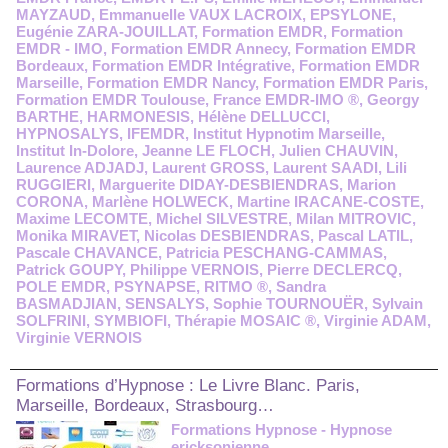
MAYZAUD
,
Emmanuelle VAUX LACROIX
,
EPSYLONE
,
Eugénie ZARA-JOUILLAT
,
Formation EMDR
,
Formation
EMDR - IMO
,
Formation EMDR Annecy
,
Formation EMDR
Bordeaux
,
Formation EMDR Intégrative
,
Formation EMDR
Marseille
,
Formation EMDR Nancy
,
Formation EMDR Paris
,
Formation EMDR Toulouse
,
France EMDR-IMO ®
,
Georgy
BARTHE
,
HARMONESIS
,
Hélène DELLUCCI
,
HYPNOSALYS
,
IFEMDR
,
Institut Hypnotim Marseille
,
Institut In-Dolore
,
Jeanne LE FLOCH
,
Julien CHAUVIN
,
Laurence ADJADJ
,
Laurent GROSS
,
Laurent SAADI
,
Lili
RUGGIERI
,
Marguerite DIDAY-DESBIENDRAS
,
Marion
CORONA
,
Marlène HOLWECK
,
Martine IRACANE-COSTE
,
Maxime LECOMTE
,
Michel SILVESTRE
,
Milan MITROVIC
,
Monika MIRAVET
,
Nicolas DESBIENDRAS
,
Pascal LATIL
,
Pascale CHAVANCE
,
Patricia PESCHANG-CAMMAS
,
Patrick GOUPY
,
Philippe VERNOIS
,
Pierre DECLERCQ
,
POLE EMDR
,
PSYNAPSE
,
RITMO ®
,
Sandra
BASMADJIAN
,
SENSALYS
,
Sophie TOURNOUËR
,
Sylvain
SOLFRINI
,
SYMBIOFI
,
Thérapie MOSAIC ®
,
Virginie ADAM
,
Virginie VERNOIS
Formations d’Hypnose : Le Livre Blanc. Paris,
Marseille, Bordeaux, Strasbourg…
Formations Hypnose - Hypnose
ericksonienne