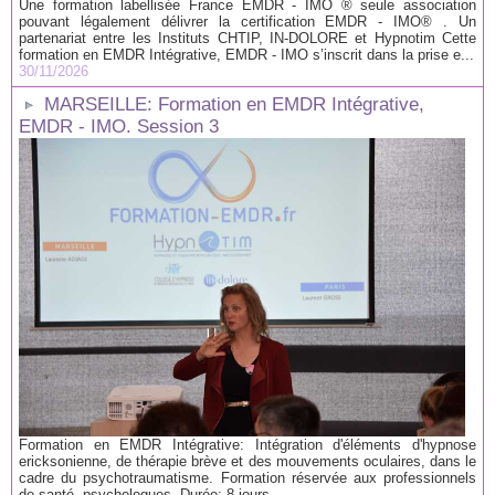
Une formation labellisée France EMDR - IMO ® seule association
pouvant légalement délivrer la certification EMDR - IMO® . Un
partenariat entre les Instituts CHTIP, IN-DOLORE et Hypnotim Cette
formation en EMDR Intégrative, EMDR - IMO s’inscrit dans la prise e...
30/11/2026
MARSEILLE: Formation en EMDR Intégrative,
EMDR - IMO. Session 3
Formation en EMDR Intégrative: Intégration d'éléments d'hypnose
ericksonienne, de thérapie brève et des mouvements oculaires, dans le
cadre du psychotraumatisme. Formation réservée aux professionnels
de santé, psychologues. Durée: 8 jours...