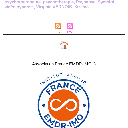
psychotherapeute
,
psychothérapie
,
Psynapse
,
Symbiofi
,
vidéo hypnose
,
Virginie VERNOIS
,
Xtrëma
Association France EMDR-IMO ®