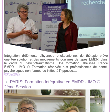
Intégration d'éléments d'hypnose ericksonienne, de thérapie brève
orientée solution et des mouvements oculaires de types EMDR, dans
le cadre du psychotraumatisme. Une formation labellisée France
EMDR - IMO ® Formation réservée aux professionnels de santé,
psychologues non formés ou initiés à l’hypnose....
03/02/2027
PARIS: Formation Intégrative en EMDR - IMO ®.
2ème Session.