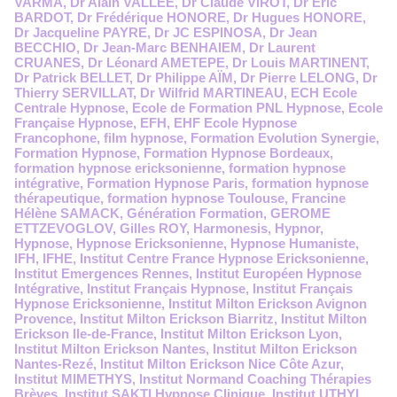
VARMA
,
Dr Alain VALLEE
,
Dr Claude VIROT
,
Dr Eric
BARDOT
,
Dr Frédérique HONORE
,
Dr Hugues HONORE
,
Dr Jacqueline PAYRE
,
Dr JC ESPINOSA
,
Dr Jean
BECCHIO
,
Dr Jean-Marc BENHAIEM
,
Dr Laurent
CRUANES
,
Dr Léonard AMETEPE
,
Dr Louis MARTINENT
,
Dr Patrick BELLET
,
Dr Philippe AÏM
,
Dr Pierre LELONG
,
Dr
Thierry SERVILLAT
,
Dr Wilfrid MARTINEAU
,
ECH Ecole
Centrale Hypnose
,
Ecole de Formation PNL Hypnose
,
Ecole
Française Hypnose
,
EFH
,
EHF Ecole Hypnose
Francophone
,
film hypnose
,
Formation Evolution Synergie
,
Formation Hypnose
,
Formation Hypnose Bordeaux
,
formation hypnose ericksonienne
,
formation hypnose
intégrative
,
Formation Hypnose Paris
,
formation hypnose
thérapeutique
,
formation hypnose Toulouse
,
Francine
Hélène SAMACK
,
Génération Formation
,
GEROME
ETTZEVOGLOV
,
Gilles ROY
,
Harmonesis
,
Hypnor
,
Hypnose
,
Hypnose Ericksonienne
,
Hypnose Humaniste
,
IFH
,
IFHE
,
Institut Centre France Hypnose Ericksonienne
,
Institut Emergences Rennes
,
Institut Européen Hypnose
Intégrative
,
Institut Français Hypnose
,
Institut Français
Hypnose Ericksonienne
,
Institut Milton Erickson Avignon
Provence
,
Institut Milton Erickson Biarritz
,
Institut Milton
Erickson Ile-de-France
,
Institut Milton Erickson Lyon
,
Institut Milton Erickson Nantes
,
Institut Milton Erickson
Nantes-Rezé
,
Institut Milton Erickson Nice Côte Azur
,
Institut MIMETHYS
,
Institut Normand Coaching Thérapies
Brèves
,
Institut SAKTI Hypnose Clinique
,
Institut UTHYL
,