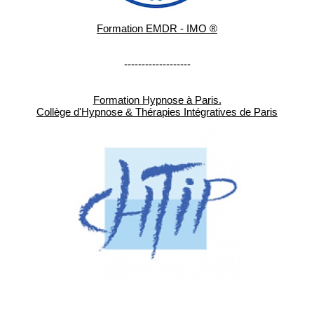
Formation EMDR - IMO ®
-------------------
Formation Hypnose à Paris.
Collège d'Hypnose & Thérapies Intégratives de Paris