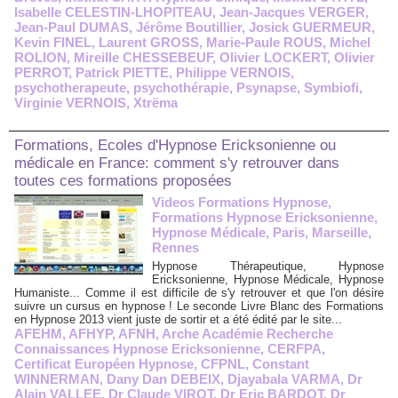
Isabelle CELESTIN-LHOPITEAU
,
Jean-Jacques VERGER
,
Jean-Paul DUMAS
,
Jérôme Boutillier
,
Josick GUERMEUR
,
Kevin FINEL
,
Laurent GROSS
,
Marie-Paule ROUS
,
Michel
ROLION
,
Mireille CHESSEBEUF
,
Olivier LOCKERT
,
Olivier
PERROT
,
Patrick PIETTE
,
Philippe VERNOIS
,
psychotherapeute
,
psychothérapie
,
Psynapse
,
Symbiofi
,
Virginie VERNOIS
,
Xtrëma
Formations, Ecoles d'Hypnose Ericksonienne ou
médicale en France: comment s'y retrouver dans
toutes ces formations proposées
Videos Formations Hypnose,
Formations Hypnose Ericksonienne,
Hypnose Médicale, Paris, Marseille,
Rennes
Hypnose Thérapeutique, Hypnose
Ericksonienne, Hypnose Médicale, Hypnose
Humaniste... Comme il est difficile de s'y retrouver et que l'on désire
suivre un cursus en hypnose ! Le seconde Livre Blanc des Formations
en Hypnose 2013 vient juste de sortir et a été édité par le site...
AFEHM
,
AFHYP
,
AFNH
,
Arche Académie Recherche
Connaissances Hypnose Ericksonienne
,
CERFPA
,
Certificat Européen Hypnose
,
CFPNL
,
Constant
WINNERMAN
,
Dany Dan DEBEIX
,
Djayabala VARMA
,
Dr
Alain VALLEE
,
Dr Claude VIROT
,
Dr Eric BARDOT
,
Dr