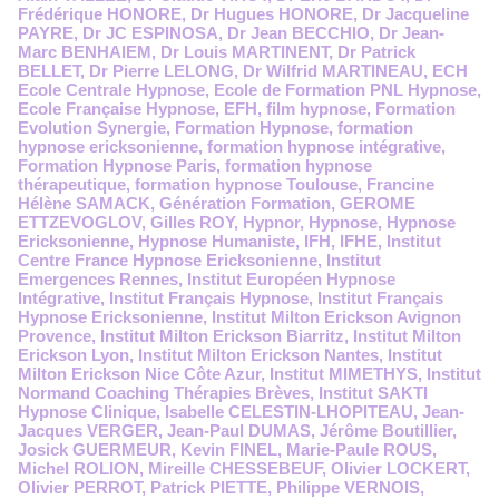
Frédérique HONORE
,
Dr Hugues HONORE
,
Dr Jacqueline
PAYRE
,
Dr JC ESPINOSA
,
Dr Jean BECCHIO
,
Dr Jean-
Marc BENHAIEM
,
Dr Louis MARTINENT
,
Dr Patrick
BELLET
,
Dr Pierre LELONG
,
Dr Wilfrid MARTINEAU
,
ECH
Ecole Centrale Hypnose
,
Ecole de Formation PNL Hypnose
,
Ecole Française Hypnose
,
EFH
,
film hypnose
,
Formation
Evolution Synergie
,
Formation Hypnose
,
formation
hypnose ericksonienne
,
formation hypnose intégrative
,
Formation Hypnose Paris
,
formation hypnose
thérapeutique
,
formation hypnose Toulouse
,
Francine
Hélène SAMACK
,
Génération Formation
,
GEROME
ETTZEVOGLOV
,
Gilles ROY
,
Hypnor
,
Hypnose
,
Hypnose
Ericksonienne
,
Hypnose Humaniste
,
IFH
,
IFHE
,
Institut
Centre France Hypnose Ericksonienne
,
Institut
Emergences Rennes
,
Institut Européen Hypnose
Intégrative
,
Institut Français Hypnose
,
Institut Français
Hypnose Ericksonienne
,
Institut Milton Erickson Avignon
Provence
,
Institut Milton Erickson Biarritz
,
Institut Milton
Erickson Lyon
,
Institut Milton Erickson Nantes
,
Institut
Milton Erickson Nice Côte Azur
,
Institut MIMETHYS
,
Institut
Normand Coaching Thérapies Brèves
,
Institut SAKTI
Hypnose Clinique
,
Isabelle CELESTIN-LHOPITEAU
,
Jean-
Jacques VERGER
,
Jean-Paul DUMAS
,
Jérôme Boutillier
,
Josick GUERMEUR
,
Kevin FINEL
,
Marie-Paule ROUS
,
Michel ROLION
,
Mireille CHESSEBEUF
,
Olivier LOCKERT
,
Olivier PERROT
,
Patrick PIETTE
,
Philippe VERNOIS
,