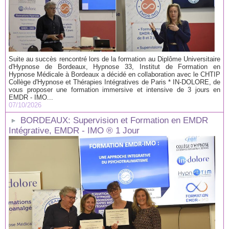
Suite au succès rencontré lors de la formation au Diplôme Universitaire
d'Hypnose de Bordeaux, Hypnose 33, Institut de Formation en
Hypnose Médicale à Bordeaux a décidé en collaboration avec le CHTIP
Collège d'Hypnose et Thérapies Intégratives de Paris * IN-DOLORE, de
vous proposer une formation immersive et intensive de 3 jours en
EMDR - IMO...
07/10/2026
BORDEAUX: Supervision et Formation en EMDR
Intégrative, EMDR - IMO ® 1 Jour