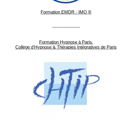
Formation EMDR - IMO ®
-------------------
Formation Hypnose à Paris.
Collège d'Hypnose & Thérapies Intégratives de Paris