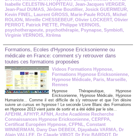
Isabelle CELESTIN-LHOPITEAU
,
Jean-Jacques VERGER
,
Jean-Paul DUMAS
,
Jérôme Boutillier
,
Josick GUERMEUR
,
Kevin FINEL
,
Laurent GROSS
,
Marie-Paule ROUS
,
Michel
ROLION
,
Mireille CHESSEBEUF
,
Olivier LOCKERT
,
Olivier
PERROT
,
Patrick PIETTE
,
Philippe VERNOIS
,
psychotherapeute
,
psychothérapie
,
Psynapse
,
Symbiofi
,
Virginie VERNOIS
,
Xtrëma
Formations, Ecoles d'Hypnose Ericksonienne ou
médicale en France: comment s'y retrouver dans
toutes ces formations proposées
Videos Formations Hypnose,
Formations Hypnose Ericksonienne,
Hypnose Médicale, Paris, Marseille,
Rennes
Hypnose Thérapeutique, Hypnose
Ericksonienne, Hypnose Médicale, Hypnose
Humaniste... Comme il est difficile de s'y retrouver et que l'on désire
suivre un cursus en hypnose ! Le seconde Livre Blanc des Formations
en Hypnose 2013 vient juste de sortir et a été édité par le site...
AFEHM
,
AFHYP
,
AFNH
,
Arche Académie Recherche
Connaissances Hypnose Ericksonienne
,
CERFPA
,
Certificat Européen Hypnose
,
CFPNL
,
Constant
WINNERMAN
,
Dany Dan DEBEIX
,
Djayabala VARMA
,
Dr
Alain VALLEE
,
Dr Claude VIROT
,
Dr Eric BARDOT
,
Dr