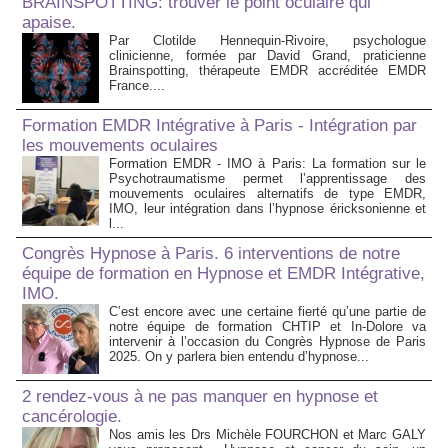
BRAINSPOTTING: trouver le point oculaire qui
apaise.
Par Clotilde Hennequin-Rivoire, psychologue
clinicienne, formée par David Grand, praticienne
Brainspotting, thérapeute EMDR accréditée EMDR
France....
Formation EMDR Intégrative à Paris - Intégration par
les mouvements oculaires
Formation EMDR - IMO à Paris: La formation sur le
Psychotraumatisme permet l’apprentissage des
mouvements oculaires alternatifs de type EMDR,
IMO, leur intégration dans l’hypnose éricksonienne et
l...
Congrès Hypnose à Paris. 6 interventions de notre
équipe de formation en Hypnose et EMDR Intégrative,
IMO.
C’est encore avec une certaine fierté qu’une partie de
notre équipe de formation CHTIP et In-Dolore va
intervenir à l’occasion du Congrès Hypnose de Paris
2025. On y parlera bien entendu d’hypnose...
2 rendez-vous à ne pas manquer en hypnose et
cancérologie.
Nos amis les Drs Michèle FOURCHON et Marc GALY