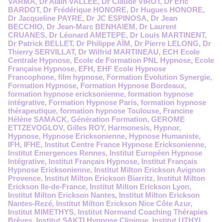
VARMA
,
Dr Alain VALLEE
,
Dr Claude VIROT
,
Dr Eric
BARDOT
,
Dr Frédérique HONORE
,
Dr Hugues HONORE
,
Dr Jacqueline PAYRE
,
Dr JC ESPINOSA
,
Dr Jean
BECCHIO
,
Dr Jean-Marc BENHAIEM
,
Dr Laurent
CRUANES
,
Dr Léonard AMETEPE
,
Dr Louis MARTINENT
,
Dr Patrick BELLET
,
Dr Philippe AÏM
,
Dr Pierre LELONG
,
Dr
Thierry SERVILLAT
,
Dr Wilfrid MARTINEAU
,
ECH Ecole
Centrale Hypnose
,
Ecole de Formation PNL Hypnose
,
Ecole
Française Hypnose
,
EFH
,
EHF Ecole Hypnose
Francophone
,
film hypnose
,
Formation Evolution Synergie
,
Formation Hypnose
,
Formation Hypnose Bordeaux
,
formation hypnose ericksonienne
,
formation hypnose
intégrative
,
Formation Hypnose Paris
,
formation hypnose
thérapeutique
,
formation hypnose Toulouse
,
Francine
Hélène SAMACK
,
Génération Formation
,
GEROME
ETTZEVOGLOV
,
Gilles ROY
,
Harmonesis
,
Hypnor
,
Hypnose
,
Hypnose Ericksonienne
,
Hypnose Humaniste
,
IFH
,
IFHE
,
Institut Centre France Hypnose Ericksonienne
,
Institut Emergences Rennes
,
Institut Européen Hypnose
Intégrative
,
Institut Français Hypnose
,
Institut Français
Hypnose Ericksonienne
,
Institut Milton Erickson Avignon
Provence
,
Institut Milton Erickson Biarritz
,
Institut Milton
Erickson Ile-de-France
,
Institut Milton Erickson Lyon
,
Institut Milton Erickson Nantes
,
Institut Milton Erickson
Nantes-Rezé
,
Institut Milton Erickson Nice Côte Azur
,
Institut MIMETHYS
,
Institut Normand Coaching Thérapies
Brèves
,
Institut SAKTI Hypnose Clinique
,
Institut UTHYL
,