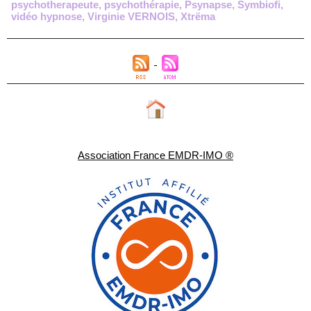
psychotherapeute
,
psychothérapie
,
Psynapse
,
Symbiofi
,
vidéo hypnose
,
Virginie VERNOIS
,
Xtrëma
Association France EMDR-IMO ®