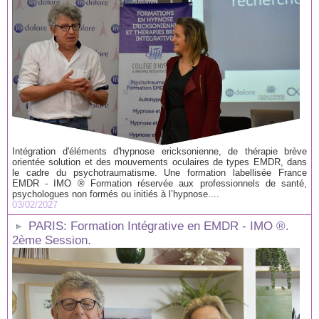
Intégration d'éléments d'hypnose ericksonienne, de thérapie brève
orientée solution et des mouvements oculaires de types EMDR, dans
le cadre du psychotraumatisme. Une formation labellisée France
EMDR - IMO ® Formation réservée aux professionnels de santé,
psychologues non formés ou initiés à l’hypnose....
03/02/2027
PARIS: Formation Intégrative en EMDR - IMO ®.
2ème Session.