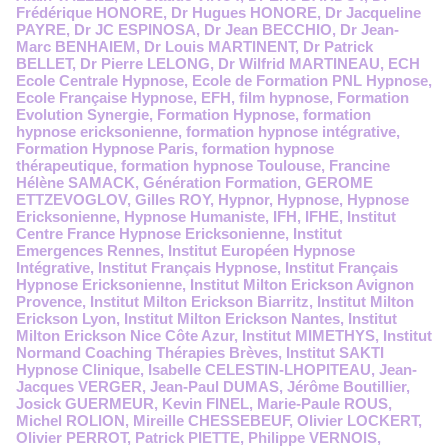
Frédérique HONORE
,
Dr Hugues HONORE
,
Dr Jacqueline
PAYRE
,
Dr JC ESPINOSA
,
Dr Jean BECCHIO
,
Dr Jean-
Marc BENHAIEM
,
Dr Louis MARTINENT
,
Dr Patrick
BELLET
,
Dr Pierre LELONG
,
Dr Wilfrid MARTINEAU
,
ECH
Ecole Centrale Hypnose
,
Ecole de Formation PNL Hypnose
,
Ecole Française Hypnose
,
EFH
,
film hypnose
,
Formation
Evolution Synergie
,
Formation Hypnose
,
formation
hypnose ericksonienne
,
formation hypnose intégrative
,
Formation Hypnose Paris
,
formation hypnose
thérapeutique
,
formation hypnose Toulouse
,
Francine
Hélène SAMACK
,
Génération Formation
,
GEROME
ETTZEVOGLOV
,
Gilles ROY
,
Hypnor
,
Hypnose
,
Hypnose
Ericksonienne
,
Hypnose Humaniste
,
IFH
,
IFHE
,
Institut
Centre France Hypnose Ericksonienne
,
Institut
Emergences Rennes
,
Institut Européen Hypnose
Intégrative
,
Institut Français Hypnose
,
Institut Français
Hypnose Ericksonienne
,
Institut Milton Erickson Avignon
Provence
,
Institut Milton Erickson Biarritz
,
Institut Milton
Erickson Lyon
,
Institut Milton Erickson Nantes
,
Institut
Milton Erickson Nice Côte Azur
,
Institut MIMETHYS
,
Institut
Normand Coaching Thérapies Brèves
,
Institut SAKTI
Hypnose Clinique
,
Isabelle CELESTIN-LHOPITEAU
,
Jean-
Jacques VERGER
,
Jean-Paul DUMAS
,
Jérôme Boutillier
,
Josick GUERMEUR
,
Kevin FINEL
,
Marie-Paule ROUS
,
Michel ROLION
,
Mireille CHESSEBEUF
,
Olivier LOCKERT
,
Olivier PERROT
,
Patrick PIETTE
,
Philippe VERNOIS
,