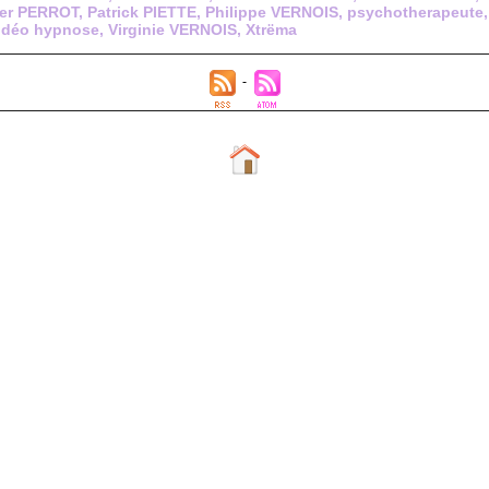
ier PERROT
,
Patrick PIETTE
,
Philippe VERNOIS
,
psychotherapeute
idéo hypnose
,
Virginie VERNOIS
,
Xtrëma