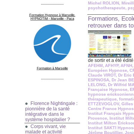
Michel ROLION
,
Mirei
-------------------
psychotherapeute
,
ps
Formation Hypnose à Marseille.
Formations, Ecol
HYPNOTIM - Marseille - Paca
retrouver dans t
de sortir et a été édité 
AFEHM
,
AFHYP
,
AFNH
Formation à Marseille
Européen Hypnose
,
C
Claude VIROT
,
Dr Eri
-------------------
ESPINOSA
,
Dr Jean B
LELONG
,
Dr Wilfrid 
Française Hypnose
,
E
hypnose ericksonienn
thérapeutique
,
format
Florence Nightingale :
ETTZEVOGLOV
,
Gille
pionnière de la santé
Centre France Hypnos
Institut Français Hyp
intégrative dans le
Provence
,
Institut Mil
système hospitalier ?
Institut Milton Ericks
Corps vivant, vie
Institut SAKTI Hypnos
malade et activité
Jérôme Boutillier
,
Jos