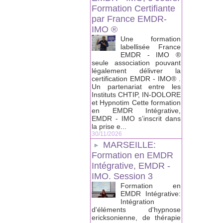
Formation Certifiante
par France EMDR-
IMO ®
Une formation
labellisée France
EMDR - IMO ®
seule association pouvant
légalement délivrer la
certification EMDR - IMO® .
Un partenariat entre les
Instituts CHTIP, IN-DOLORE
et Hypnotim Cette formation
en EMDR Intégrative,
EMDR - IMO s’inscrit dans
la prise e...
30/11/2026
MARSEILLE:
Formation en EMDR
Intégrative, EMDR -
IMO. Session 3
Formation en
EMDR Intégrative:
Intégration
d'éléments d'hypnose
ericksonienne, de thérapie