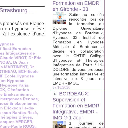
Formation en EMDR
en Gironde - 33
, Strasbourg…
Suite au succès
rencontré lors de
us proposés en France
la formation au
Diplôme Universitaire
ion en hypnose relève
d'Hypnose de Bordeaux,
e à l’existence d’une
Hypnose 33, Institut de
Formation en Hypnose
Hypnose
Médicale à Bordeaux a
tificat Européen
décidé en collaboration
s Intégratives de
avec le CHTIP Collège
 Claude VIROT
,
Dr Eric
d'Hypnose et Thérapies
INOSA
,
Dr Jean
Intégratives de Paris * IN-
is MARTINENT
,
Dr
DOLORE, de vous proposer
ARTINEAU
,
ECH Ecole
une formation immersive et
F Ecole Hypnose
intensive de 3 jours en
ion Hypnose
EMDR - IMO...
 Hypnose Paris
,
07/10/2026
ACK
,
Génération
BORDEAUX:
e Ericksonienne
,
 Emergences Rennes
,
Supervision et
pnose Ericksonienne
,
Formation en EMDR
on Erickson Ile-de-
Intégrative, EMDR -
rickson Nantes-Rezé
,
Thérapies Brèves
,
IMO ® 1 Jour
Jacques VERGER
,
1 journée de
Marie-Paule ROUS
,
supervision et de