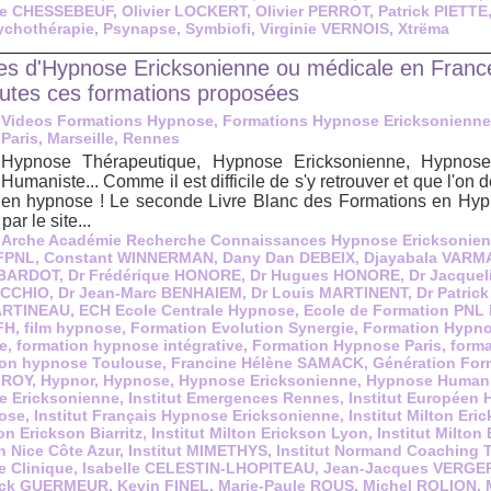
lle CHESSEBEUF
,
Olivier LOCKERT
,
Olivier PERROT
,
Patrick PIETTE
ychothérapie
,
Psynapse
,
Symbiofi
,
Virginie VERNOIS
,
Xtrëma
es d'Hypnose Ericksonienne ou médicale en Franc
outes ces formations proposées
Videos Formations Hypnose, Formations Hypnose Ericksonienne
Paris, Marseille, Rennes
Hypnose Thérapeutique, Hypnose Ericksonienne, Hypnos
Humaniste... Comme il est difficile de s'y retrouver et que l'on 
en hypnose ! Le seconde Livre Blanc des Formations en Hypn
par le site...
,
Arche Académie Recherche Connaissances Hypnose Ericksonie
FPNL
,
Constant WINNERMAN
,
Dany Dan DEBEIX
,
Djayabala VARM
c BARDOT
,
Dr Frédérique HONORE
,
Dr Hugues HONORE
,
Dr Jacque
ECCHIO
,
Dr Jean-Marc BENHAIEM
,
Dr Louis MARTINENT
,
Dr Patric
MARTINEAU
,
ECH Ecole Centrale Hypnose
,
Ecole de Formation PNL
FH
,
film hypnose
,
Formation Evolution Synergie
,
Formation Hypn
e
,
formation hypnose intégrative
,
Formation Hypnose Paris
,
form
ion hypnose Toulouse
,
Francine Hélène SAMACK
,
Génération For
s ROY
,
Hypnor
,
Hypnose
,
Hypnose Ericksonienne
,
Hypnose Humani
e Ericksonienne
,
Institut Emergences Rennes
,
Institut Européen 
nose
,
Institut Français Hypnose Ericksonienne
,
Institut Milton Er
ton Erickson Biarritz
,
Institut Milton Erickson Lyon
,
Institut Milton
on Nice Côte Azur
,
Institut MIMETHYS
,
Institut Normand Coaching 
e Clinique
,
Isabelle CELESTIN-LHOPITEAU
,
Jean-Jacques VERGE
ick GUERMEUR
,
Kevin FINEL
,
Marie-Paule ROUS
,
Michel ROLION
,