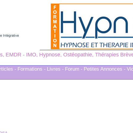
s, EMDR - IMO, Hypnose, Ostéopathie, Thérapies Brèves
rticles -
Formations -
Livres -
Forum -
Petites Annonces -
Vi