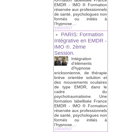
formation labellisée France
EMDR - IMO ® Formation
réservée aux professionnels
de santé, psychologues non
formés ou initiés à
l’hypnose....
03/02/2027
PARIS: Formation
Intégrative en EMDR -
IMO ®. 2ème
Session.
Intégration
d'éléments
d'hypnose
ericksonienne, de thérapie
brève orientée solution et
des mouvements oculaires
de type EMDR, dans le
cadre du
psychotraumatisme. Une
formation labellisée France
EMDR - IMO ® Formation
réservée aux professionnels
de santé, psychologues non
formés ou initiés à
l’hypnose....
10/03/2027