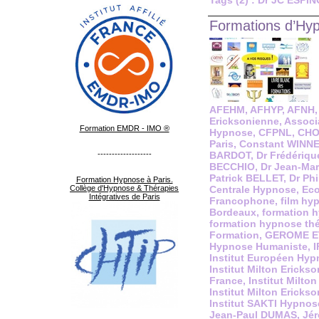
Tags (2) : Dr JC ESPI
Formations d’Hyp
AFEHM
,
AFHYP
,
AFNH
Ericksonienne
,
Associ
Formation EMDR - IMO ®
Hypnose
,
CFPNL
,
CHO
Paris
,
Constant WINN
-------------------
BARDOT
,
Dr Frédériq
BECCHIO
,
Dr Jean-Ma
Patrick BELLET
,
Dr Phi
Formation Hypnose à Paris.
Collège d'Hypnose & Thérapies
Centrale Hypnose
,
Eco
Intégratives de Paris
Francophone
,
film hy
Bordeaux
,
formation 
formation hypnose th
Formation
,
GEROME E
Hypnose Humaniste
,
I
Institut Européen Hyp
Institut Milton Erick
France
,
Institut Milto
Institut Milton Ericks
Institut SAKTI Hypnos
Jean-Paul DUMAS
,
Jér