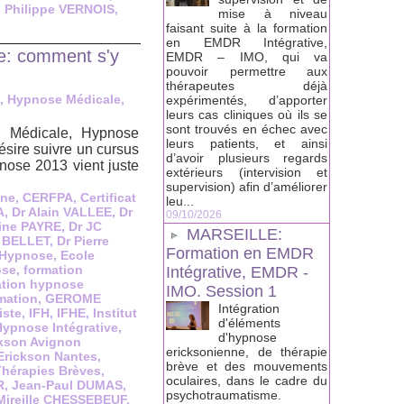
,
Philippe VERNOIS
,
mise à niveau
faisant suite à la formation
en EMDR Intégrative,
e: comment s'y
EMDR – IMO, qui va
pouvoir permettre aux
thérapeutes déjà
, Hypnose Médicale,
expérimentés, d’apporter
leurs cas cliniques où ils se
sont trouvés en échec avec
e Médicale, Hypnose
leurs patients, et ainsi
désire suivre un cursus
d’avoir plusieurs regards
ose 2013 vient juste
extérieurs (intervision et
supervision) afin d’améliorer
nne
,
CERFPA
,
Certificat
leu...
A
,
Dr Alain VALLEE
,
Dr
09/10/2026
line PAYRE
,
Dr JC
MARSEILLE:
k BELLET
,
Dr Pierre
Formation en EMDR
 Hypnose
,
Ecole
ose
,
formation
Intégrative, EMDR -
ation hypnose
IMO. Session 1
mation
,
GEROME
Intégration
ste
,
IFH
,
IFHE
,
Institut
d'éléments
Hypnose Intégrative
,
d'hypnose
ickson Avignon
ericksonienne, de thérapie
 Erickson Nantes
,
brève et des mouvements
Thérapies Brèves
,
oculaires, dans le cadre du
R
,
Jean-Paul DUMAS
,
psychotraumatisme.
Mireille CHESSEBEUF
,