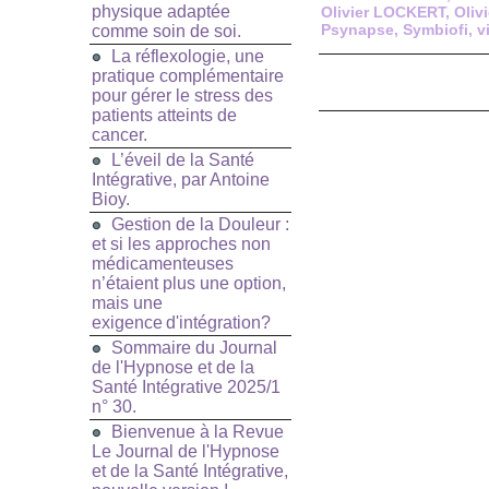
physique adaptée
Olivier LOCKERT
,
Oliv
Psynapse
,
Symbiofi
,
v
comme soin de soi.
La réflexologie, une
pratique complémentaire
pour gérer le stress des
patients atteints de
cancer.
L’éveil de la Santé
Intégrative, par Antoine
Bioy.
Gestion de la Douleur :
et si les approches non
médicamenteuses
n’étaient plus une option,
mais une
exigence d'intégration?
Sommaire du Journal
de l'Hypnose et de la
Santé Intégrative 2025/1
n° 30.
Bienvenue à la Revue
Le Journal de l'Hypnose
et de la Santé Intégrative,