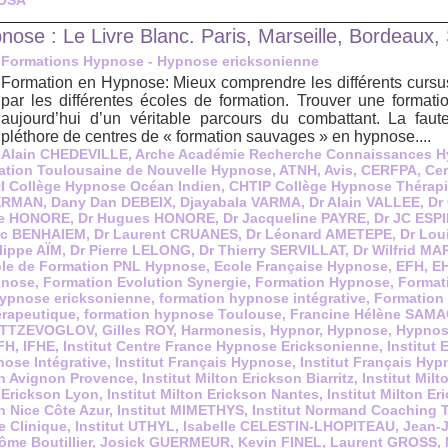
NOSA
nose : Le Livre Blanc. Paris, Marseille, Bordeaux
Formations Hypnose - Hypnose ericksonienne
Formation en Hypnose: Mieux comprendre les différents curs
par les différentes écoles de formation. Trouver une format
aujourd’hui d’un véritable parcours du combattant. La faut
pléthore de centres de « formation sauvages » en hypnose....
,
Alain CHEDEVILLE
,
Arche Académie Recherche Connaissances 
ation Toulousaine de Nouvelle Hypnose
,
ATNH
,
Avis
,
CERFPA
,
Cer
I Collège Hypnose Océan Indien
,
CHTIP Collège Hypnose Thérapie
ERMAN
,
Dany Dan DEBEIX
,
Djayabala VARMA
,
Dr Alain VALLEE
,
Dr
ue HONORE
,
Dr Hugues HONORE
,
Dr Jacqueline PAYRE
,
Dr JC ESP
rc BENHAIEM
,
Dr Laurent CRUANES
,
Dr Léonard AMETEPE
,
Dr Lou
lippe AÏM
,
Dr Pierre LELONG
,
Dr Thierry SERVILLAT
,
Dr Wilfrid M
le de Formation PNL Hypnose
,
Ecole Française Hypnose
,
EFH
,
EH
pnose
,
Formation Evolution Synergie
,
Formation Hypnose
,
Format
hypnose ericksonienne
,
formation hypnose intégrative
,
Formation
érapeutique
,
formation hypnose Toulouse
,
Francine Hélène SAM
TTZEVOGLOV
,
Gilles ROY
,
Harmonesis
,
Hypnor
,
Hypnose
,
Hypnos
FH
,
IFHE
,
Institut Centre France Hypnose Ericksonienne
,
Institut
nose Intégrative
,
Institut Français Hypnose
,
Institut Français Hy
son Avignon Provence
,
Institut Milton Erickson Biarritz
,
Institut Milt
n Erickson Lyon
,
Institut Milton Erickson Nantes
,
Institut Milton E
on Nice Côte Azur
,
Institut MIMETHYS
,
Institut Normand Coaching 
e Clinique
,
Institut UTHYL
,
Isabelle CELESTIN-LHOPITEAU
,
Jean-
ôme Boutillier
,
Josick GUERMEUR
,
Kevin FINEL
,
Laurent GROSS
,