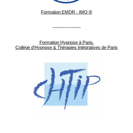
Formation EMDR - IMO ®
-------------------
Formation Hypnose à Paris.
Collège d'Hypnose & Thérapies Intégratives de Paris