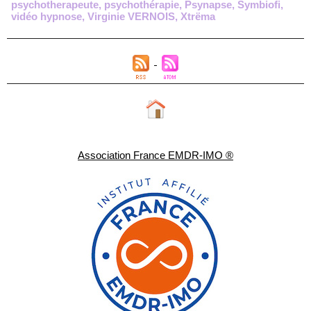
psychotherapeute
,
psychothérapie
,
Psynapse
,
Symbiofi
,
vidéo hypnose
,
Virginie VERNOIS
,
Xtrëma
Association France EMDR-IMO ®