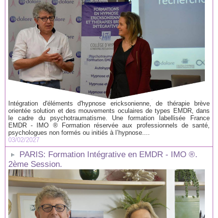
Intégration d'éléments d'hypnose ericksonienne, de thérapie brève
orientée solution et des mouvements oculaires de types EMDR, dans
le cadre du psychotraumatisme. Une formation labellisée France
EMDR - IMO ® Formation réservée aux professionnels de santé,
psychologues non formés ou initiés à l’hypnose....
03/02/2027
PARIS: Formation Intégrative en EMDR - IMO ®.
2ème Session.