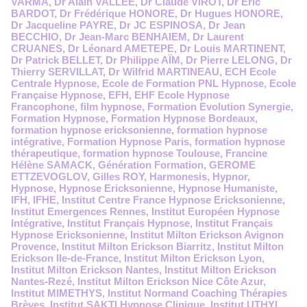
VARMA
,
Dr Alain VALLEE
,
Dr Claude VIROT
,
Dr Eric
BARDOT
,
Dr Frédérique HONORE
,
Dr Hugues HONORE
,
Dr Jacqueline PAYRE
,
Dr JC ESPINOSA
,
Dr Jean
BECCHIO
,
Dr Jean-Marc BENHAIEM
,
Dr Laurent
CRUANES
,
Dr Léonard AMETEPE
,
Dr Louis MARTINENT
,
Dr Patrick BELLET
,
Dr Philippe AÏM
,
Dr Pierre LELONG
,
Dr
Thierry SERVILLAT
,
Dr Wilfrid MARTINEAU
,
ECH Ecole
Centrale Hypnose
,
Ecole de Formation PNL Hypnose
,
Ecole
Française Hypnose
,
EFH
,
EHF Ecole Hypnose
Francophone
,
film hypnose
,
Formation Evolution Synergie
,
Formation Hypnose
,
Formation Hypnose Bordeaux
,
formation hypnose ericksonienne
,
formation hypnose
intégrative
,
Formation Hypnose Paris
,
formation hypnose
thérapeutique
,
formation hypnose Toulouse
,
Francine
Hélène SAMACK
,
Génération Formation
,
GEROME
ETTZEVOGLOV
,
Gilles ROY
,
Harmonesis
,
Hypnor
,
Hypnose
,
Hypnose Ericksonienne
,
Hypnose Humaniste
,
IFH
,
IFHE
,
Institut Centre France Hypnose Ericksonienne
,
Institut Emergences Rennes
,
Institut Européen Hypnose
Intégrative
,
Institut Français Hypnose
,
Institut Français
Hypnose Ericksonienne
,
Institut Milton Erickson Avignon
Provence
,
Institut Milton Erickson Biarritz
,
Institut Milton
Erickson Ile-de-France
,
Institut Milton Erickson Lyon
,
Institut Milton Erickson Nantes
,
Institut Milton Erickson
Nantes-Rezé
,
Institut Milton Erickson Nice Côte Azur
,
Institut MIMETHYS
,
Institut Normand Coaching Thérapies
Brèves
,
Institut SAKTI Hypnose Clinique
,
Institut UTHYL
,