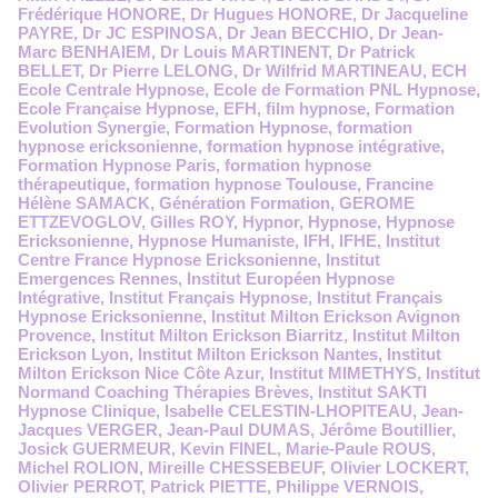
Frédérique HONORE
,
Dr Hugues HONORE
,
Dr Jacqueline
PAYRE
,
Dr JC ESPINOSA
,
Dr Jean BECCHIO
,
Dr Jean-
Marc BENHAIEM
,
Dr Louis MARTINENT
,
Dr Patrick
BELLET
,
Dr Pierre LELONG
,
Dr Wilfrid MARTINEAU
,
ECH
Ecole Centrale Hypnose
,
Ecole de Formation PNL Hypnose
,
Ecole Française Hypnose
,
EFH
,
film hypnose
,
Formation
Evolution Synergie
,
Formation Hypnose
,
formation
hypnose ericksonienne
,
formation hypnose intégrative
,
Formation Hypnose Paris
,
formation hypnose
thérapeutique
,
formation hypnose Toulouse
,
Francine
Hélène SAMACK
,
Génération Formation
,
GEROME
ETTZEVOGLOV
,
Gilles ROY
,
Hypnor
,
Hypnose
,
Hypnose
Ericksonienne
,
Hypnose Humaniste
,
IFH
,
IFHE
,
Institut
Centre France Hypnose Ericksonienne
,
Institut
Emergences Rennes
,
Institut Européen Hypnose
Intégrative
,
Institut Français Hypnose
,
Institut Français
Hypnose Ericksonienne
,
Institut Milton Erickson Avignon
Provence
,
Institut Milton Erickson Biarritz
,
Institut Milton
Erickson Lyon
,
Institut Milton Erickson Nantes
,
Institut
Milton Erickson Nice Côte Azur
,
Institut MIMETHYS
,
Institut
Normand Coaching Thérapies Brèves
,
Institut SAKTI
Hypnose Clinique
,
Isabelle CELESTIN-LHOPITEAU
,
Jean-
Jacques VERGER
,
Jean-Paul DUMAS
,
Jérôme Boutillier
,
Josick GUERMEUR
,
Kevin FINEL
,
Marie-Paule ROUS
,
Michel ROLION
,
Mireille CHESSEBEUF
,
Olivier LOCKERT
,
Olivier PERROT
,
Patrick PIETTE
,
Philippe VERNOIS
,