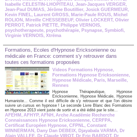
Isabelle CELESTIN-LHOPITEAU
,
Jean-Jacques VERGER
,
Jean-Paul DUMAS
,
Jérôme Boutillier
,
Josick GUERMEUR
,
Kevin FINEL
,
Laurent GROSS
,
Marie-Paule ROUS
,
Michel
ROLION
,
Mireille CHESSEBEUF
,
Olivier LOCKERT
,
Olivier
PERROT
,
Patrick PIETTE
,
Philippe VERNOIS
,
psychotherapeute
,
psychothérapie
,
Psynapse
,
Symbiofi
,
Virginie VERNOIS
,
Xtrëma
Formations, Ecoles d'Hypnose Ericksonienne ou
médicale en France: comment s'y retrouver dans
toutes ces formations proposées
Videos Formations Hypnose,
Formations Hypnose Ericksonienne,
Hypnose Médicale, Paris, Marseille,
Rennes
Hypnose Thérapeutique, Hypnose
Ericksonienne, Hypnose Médicale, Hypnose
Humaniste... Comme il est difficile de s'y retrouver et que l'on désire
suivre un cursus en hypnose ! Le seconde Livre Blanc des Formations
en Hypnose 2013 vient juste de sortir et a été édité par le site...
AFEHM
,
AFHYP
,
AFNH
,
Arche Académie Recherche
Connaissances Hypnose Ericksonienne
,
CERFPA
,
Certificat Européen Hypnose
,
CFPNL
,
Constant
WINNERMAN
,
Dany Dan DEBEIX
,
Djayabala VARMA
,
Dr
Alain VALLEE
,
Dr Claude VIROT
,
Dr Eric BARDOT
,
Dr