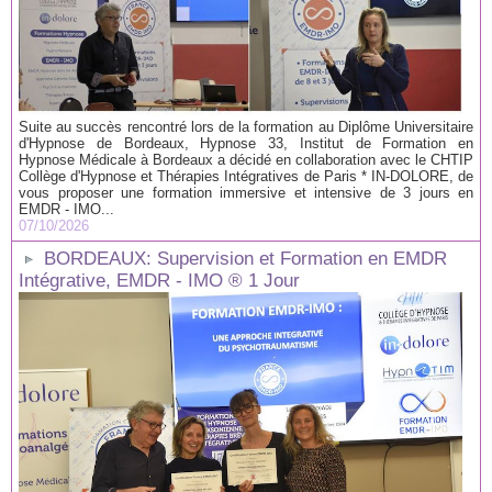
Suite au succès rencontré lors de la formation au Diplôme Universitaire
d'Hypnose de Bordeaux, Hypnose 33, Institut de Formation en
Hypnose Médicale à Bordeaux a décidé en collaboration avec le CHTIP
Collège d'Hypnose et Thérapies Intégratives de Paris * IN-DOLORE, de
vous proposer une formation immersive et intensive de 3 jours en
EMDR - IMO...
07/10/2026
BORDEAUX: Supervision et Formation en EMDR
Intégrative, EMDR - IMO ® 1 Jour