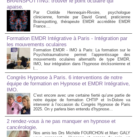
BRAINSPOTTING: trouver le point oculaire qui
apaise.
Par Clotilde Hennequin-Rivoire, psychologue
clinicienne, formée par David Grand, praticienne
Brainspotting, thérapeute EMDR accréditée EMDR
France....
Formation EMDR Intégrative à Paris - Intégration par
les mouvements oculaires
Formation EMDR - IMO à Paris: La formation sur le
Psychotraumatisme permet l’apprentissage des
mouvements oculaires alternatifs de type EMDR,
IMO, leur intégration dans l’hypnose éricksonienne et
l...
Congrès Hypnose à Paris. 6 interventions de notre
équipe de formation en Hypnose et EMDR Intégrative,
IMO.
C’est encore avec une certaine fierté qu’une partie de
notre équipe de formation CHTIP et In-Dolore va
intervenir à l’occasion du Congrès Hypnose de Paris
2025. On y parlera bien entendu d’hypnose...
2 rendez-vous à ne pas manquer en hypnose et
cancérologie.
Nos amis les Drs Michèle FOURCHON et Marc GALY